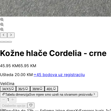
Kožne hlače Cordelia - crne
45
.
95
KM
65.95
KM
Ušteda
20.00
KM
·
+
45
bodova uz registraciju
Veličina
34/XS
36/S
38/M
40/L
Tabela dimenzija
Sve mjere smo uzeli na stvarnom proizvodu
1
Odaberite opcije
Poručite do 13h — šaljemo istog dana
X-Express kurir, 1