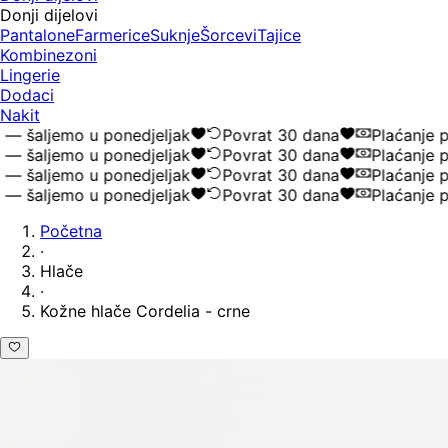
Donji dijelovi
Pantalone
Farmerice
Suknje
Šorcevi
Tajice
Kombinezoni
Lingerie
Dodaci
Nakit
 šaljemo u ponedjeljak
Povrat 30 dana
Plaćanje po
 šaljemo u ponedjeljak
Povrat 30 dana
Plaćanje po
 šaljemo u ponedjeljak
Povrat 30 dana
Plaćanje po
 šaljemo u ponedjeljak
Povrat 30 dana
Plaćanje po
Početna
·
Hlače
·
Kožne hlače Cordelia - crne