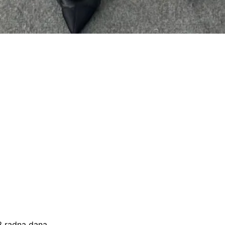
–3 radna dana