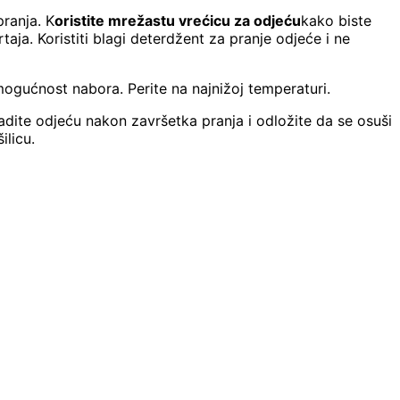
pranja. K
oristite mrežastu vrećicu za odjeću
kako biste
taja. Koristiti blagi deterdžent za pranje odjeće i ne
ogućnost nabora. Perite na najnižoj temperaturi.
dite odjeću nakon završetka pranja i odložite da se osuši
ilicu.