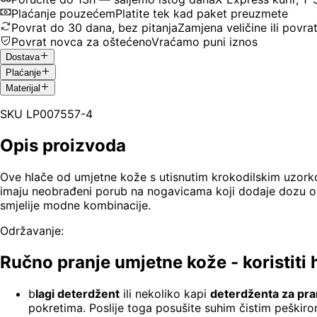
Plaćanje pouzećem
Platite tek kad paket preuzmete
Povrat do 30 dana, bez pitanja
Zamjena veličine ili povra
Povrat novca za oštećeno
Vraćamo puni iznos
Dostava
Plaćanje
Materijal
SKU
LP007557-4
Opis proizvoda
Ove hlače od umjetne kože s utisnutim krokodilskim uzorkom
imaju neobrađeni porub na nogavicama koji dodaje dozu opušt
smjelije modne kombinacije.
Održavanje:
Ručno pranje umjetne kože -
koristiti
b
lagi deterdžent
ili nekoliko kapi
deterdženta za pr
pokretima. Poslije toga posušite suhim čistim peškiro