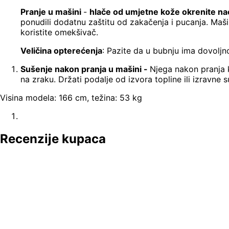
Pranje u mašini
-
hlače od umjetne kože okrenite n
ponudili dodatnu zaštitu od zakačenja i pucanja. Mašinu
koristite omekšivač.
Veličina opterećenja
: Pazite da u bubnju ima dovoljn
Sušenje nakon pranja u mašini -
Njega nakon pranja k
na zraku. Držati podalje od izvora topline ili izravne su
Visina modela: 166 cm, težina: 53 kg
Recenzije kupaca