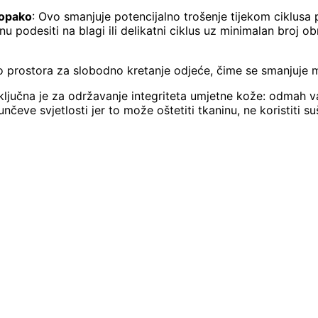
aopako
: Ovo smanjuje potencijalno trošenje tijekom ciklusa 
 podesiti na blagi ili delikatni ciklus uz minimalan broj obr
o prostora za slobodno kretanje odjeće, čime se smanjuje m
ljučna je za održavanje integriteta umjetne kože: odmah va
nčeve svjetlosti jer to može oštetiti tkaninu, ne koristiti suš