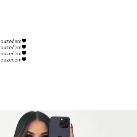
uzećem
uzećem
uzećem
uzećem