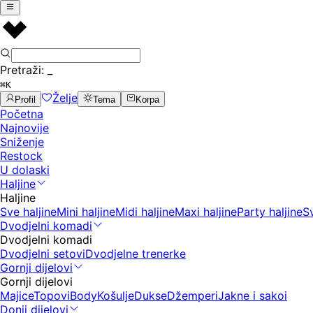
Pretraži:
_
⌘K
Želje
Profil
Tema
Korpa
Početna
Najnovije
Sniženje
Restock
U dolaski
Haljine
Haljine
Sve haljine
Mini haljine
Midi haljine
Maxi haljine
Party haljine
S
Dvodjelni komadi
Dvodjelni komadi
Dvodjelni setovi
Dvodjelne trenerke
Gornji dijelovi
Gornji dijelovi
Majice
Topovi
Body
Košulje
Dukse
Džemperi
Jakne i sakoi
Donji dijelovi