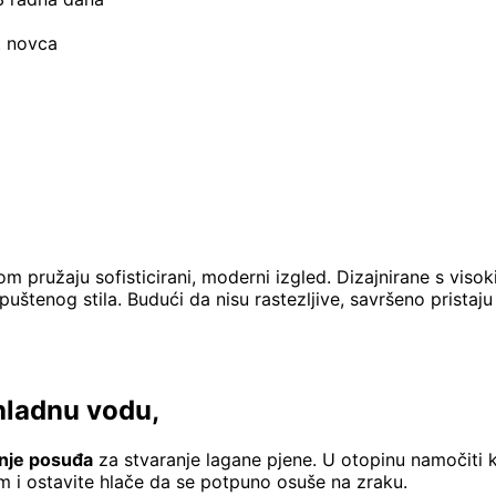
t novca
 pružaju sofisticirani, moderni izgled. Dizajnirane s viso
enog stila. Budući da nisu rastezljive, savršeno pristaju i
hladnu vodu,
anje posuđa
za stvaranje lagane pjene. U otopinu namočiti k
m i ostavite hlače da se potpuno osuše na zraku.