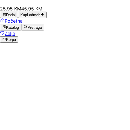
25
.
95
KM
45.95
KM
Dodaj
Kupi odmah
Početna
Katalog
Pretraga
Želje
Korpa