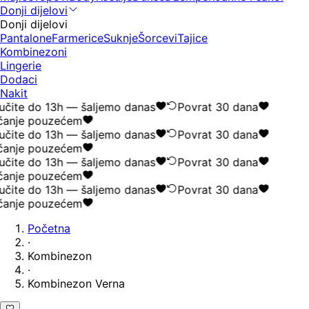
Donji dijelovi
Donji dijelovi
Pantalone
Farmerice
Suknje
Šorcevi
Tajice
Kombinezoni
Lingerie
Dodaci
Nakit
čite do 13h — šaljemo danas
Povrat 30 dana
anje pouzećem
čite do 13h — šaljemo danas
Povrat 30 dana
anje pouzećem
čite do 13h — šaljemo danas
Povrat 30 dana
anje pouzećem
čite do 13h — šaljemo danas
Povrat 30 dana
anje pouzećem
Početna
·
Kombinezon
·
Kombinezon Verna