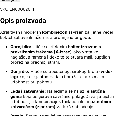
SKU
LN000620-1
Opis proizvoda
Atraktivan i moderan
kombinezon
savršen za ljetne večeri,
koktel zabave ili ležerne, a profinjene prigode.
Gornji dio:
Ističe se efektnim
halter izrezom s
prekriženim trakama (X-izrez)
oko vrata koji
naglašava ramena i dekolte te stvara mali, suptilan
prorez na prednjoj strani.
Donji dio:
Hlače su opuštenog, širokog kroja (
wide-
leg
) koje elegantno padaju i pružaju maksimalnu
udobnost pri pokretu.
Leđa i zatvaranje:
Na leđima se nalazi
elastična
guma
koja osigurava savršeno prilagođavanje tijelu i
udobnost, u kombinaciji s funkcionalnim
patentnim
zatvaračem (ziperom)
za lakše oblačenje.