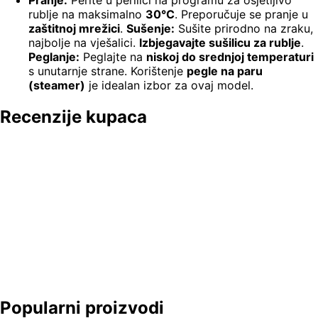
Pranje:
Perite u perilici na programu za osjetljivo
rublje na maksimalno
30°C
. Preporučuje se pranje u
zaštitnoj mrežici
.
Sušenje:
Sušite prirodno na zraku,
najbolje na vješalici.
Izbjegavajte sušilicu za rublje
.
Peglanje:
Peglajte na
niskoj do srednjoj temperaturi
s unutarnje strane. Korištenje
pegle na paru
(steamer)
je idealan izbor za ovaj model.
Recenzije kupaca
Popularni proizvodi