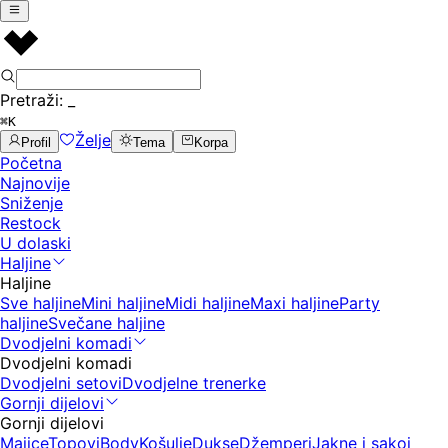
Pretraži:
_
⌘K
Želje
Profil
Tema
Korpa
Početna
Najnovije
Sniženje
Restock
U dolaski
Haljine
Haljine
Sve haljine
Mini haljine
Midi haljine
Maxi haljine
Party
haljine
Svečane haljine
Dvodjelni komadi
Dvodjelni komadi
Dvodjelni setovi
Dvodjelne trenerke
Gornji dijelovi
Gornji dijelovi
Majice
Topovi
Body
Košulje
Dukse
Džemperi
Jakne i sakoi