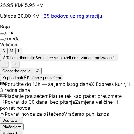
25
.
95
KM
45.95
KM
Ušteda
20.00
KM
·
+
25
bodova uz registraciju
Boja
crna
smeđa
Veličina
S
M
L
Tabela dimenzija
Sve mjere smo uzeli na stvarnom proizvodu
1
Odaberite opcije
Kupi odmah
Plaćanje pouzećem
Poručite do 13h — šaljemo istog dana
X-Express kurir, 1–
3 radna dana
Plaćanje pouzećem
Platite tek kad paket preuzmete
Povrat do 30 dana, bez pitanja
Zamjena veličine ili
povrat novca
Povrat novca za oštećeno
Vraćamo puni iznos
Dostava
Plaćanje
Materijal