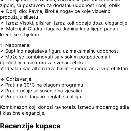
zipom, sa postavom za dodatnu udobnost i bolji oblik
🔹 Donji dio: Ravne, široke nogavice koje vizuelno
produžuju siluetu
🔹 Izrez: Visoki, plisirani izrez koji dodaje dozu elegancije
🔹 Materijal: Glatka i lagana tkanina koja lijepo pada i
kreće se s tijelom
✨ Napomena:
✔ Suptilno naglašava figuru uz maksimalnu udobnost
✔ Može se kombinovati sa visokim potpeticama i
upečatljivim nakitom za svečani efekat
✔ Idealan kao alternativa haljini – moderan, a vrlo efektan
🧼 Održavanje:
✔ Prati na 30°C na blagom programu
✔ Preporučuje se sušenje na vješalici
✔ Po potrebi lagano peglati s naličja
Kombinezon koji donosi ravnotežu između modernog stila
i klasične elegancije.
Recenzije kupaca