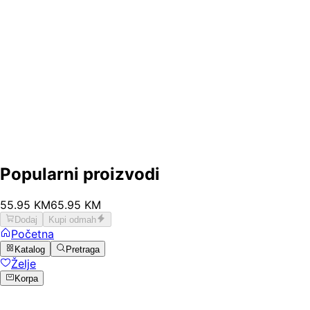
Popularni proizvodi
55
.
95
KM
65.95
KM
Dodaj
Kupi odmah
Početna
Katalog
Pretraga
Želje
Korpa