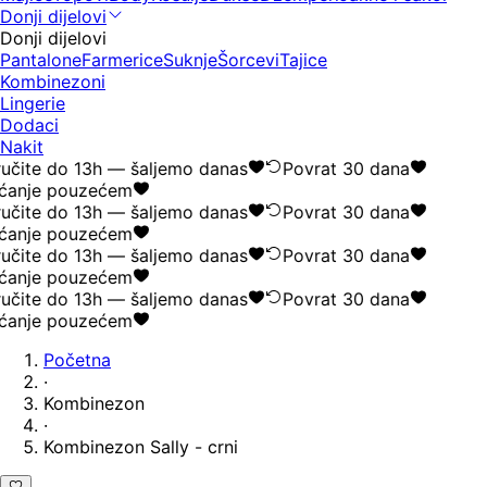
Donji dijelovi
Donji dijelovi
Pantalone
Farmerice
Suknje
Šorcevi
Tajice
Kombinezoni
Lingerie
Dodaci
Nakit
učite do 13h — šaljemo danas
Povrat 30 dana
ćanje pouzećem
učite do 13h — šaljemo danas
Povrat 30 dana
ćanje pouzećem
učite do 13h — šaljemo danas
Povrat 30 dana
ćanje pouzećem
učite do 13h — šaljemo danas
Povrat 30 dana
ćanje pouzećem
Početna
·
Kombinezon
·
Kombinezon Sally - crni