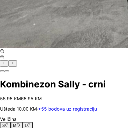
Kombinezon Sally - crni
55
.
95
KM
65.95
KM
Ušteda
10.00
KM
·
+
55
bodova uz registraciju
Veličina
S
M
L