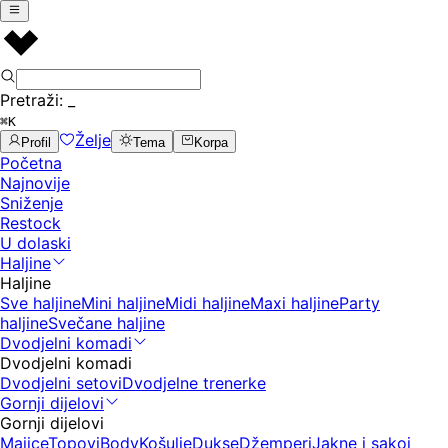
Pretraži:
_
⌘K
Želje
Profil
Tema
Korpa
Početna
Najnovije
Sniženje
Restock
U dolaski
Haljine
Haljine
Sve haljine
Mini haljine
Midi haljine
Maxi haljine
Party
haljine
Svečane haljine
Dvodjelni komadi
Dvodjelni komadi
Dvodjelni setovi
Dvodjelne trenerke
Gornji dijelovi
Gornji dijelovi
Majice
Topovi
Body
Košulje
Dukse
Džemperi
Jakne i sakoi