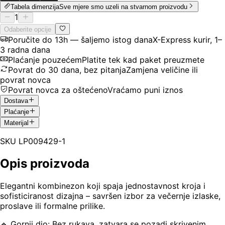
Tabela dimenzija
Sve mjere smo uzeli na stvarnom proizvodu
1
Odaberite opcije
Poručite do 13h — šaljemo istog dana
X-Express kurir, 1–
3 radna dana
Plaćanje pouzećem
Platite tek kad paket preuzmete
Povrat do 30 dana, bez pitanja
Zamjena veličine ili
povrat novca
Povrat novca za oštećeno
Vraćamo puni iznos
Dostava
Plaćanje
Materijal
SKU
LP009429-1
Opis proizvoda
Elegantni kombinezon koji spaja jednostavnost kroja i
sofisticiranost dizajna – savršen izbor za večernje izlaske,
proslave ili formalne prilike.
🔹 Gornji dio: Bez rukava, zatvara se pozadi skrivenim