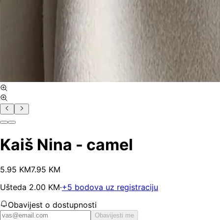
Kaiš Nina - camel
5
.
95
KM
7.95
KM
Ušteda
2.00
KM
·
+
5
bodova uz registraciju
Obavijest o dostupnosti
Obavijesti me