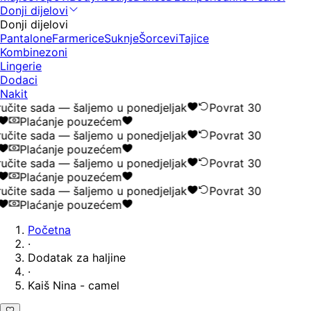
Donji dijelovi
Donji dijelovi
Pantalone
Farmerice
Suknje
Šorcevi
Tajice
Kombinezoni
Lingerie
Dodaci
Nakit
učite sada — šaljemo u ponedjeljak
Povrat 30
Plaćanje pouzećem
učite sada — šaljemo u ponedjeljak
Povrat 30
Plaćanje pouzećem
učite sada — šaljemo u ponedjeljak
Povrat 30
Plaćanje pouzećem
učite sada — šaljemo u ponedjeljak
Povrat 30
Plaćanje pouzećem
Početna
·
Dodatak za haljine
·
Kaiš Nina - camel