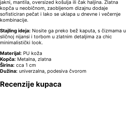
jakni, mantila, oversized košulja ili čak haljina. Zlatna
kopča u neobičnom, zaobljenom dizajnu dodaje
sofisticiran pečat i lako se uklapa u dnevne i večernje
kombinacije.
Stajling ideja:
Nosite ga preko bež kaputa, s čizmama u
sličnoj nijansi i torbom u zlatnim detaljima za chic
minimalistički look.
Materijal:
PU koža
Kopča:
Metalna, zlatna
Širina:
cca 1 cm
Dužina:
univerzalna, podesiva čvorom
Recenzije kupaca