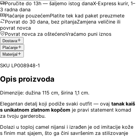
Poručite do 13h — šaljemo istog dana
X-Express kurir, 1–
3 radna dana
Plaćanje pouzećem
Platite tek kad paket preuzmete
Povrat do 30 dana, bez pitanja
Zamjena veličine ili
povrat novca
Povrat novca za oštećeno
Vraćamo puni iznos
Dostava
Plaćanje
Materijal
SKU
LP008948-1
Opis proizvoda
Dimenzije: dužina 115 cm, širina 1,1 cm.
Elegantan detalj koji podiže svaki outfit — ovaj
tanak kaiš
s unikatnom zlatnom kopčom
je pravi statement komad
za tvoju garderobu.
Dolazi u toploj camel nijansi i izrađen je od imitacije kože
s finim mat sjajem, što ga čini savršenim za stilizovanje