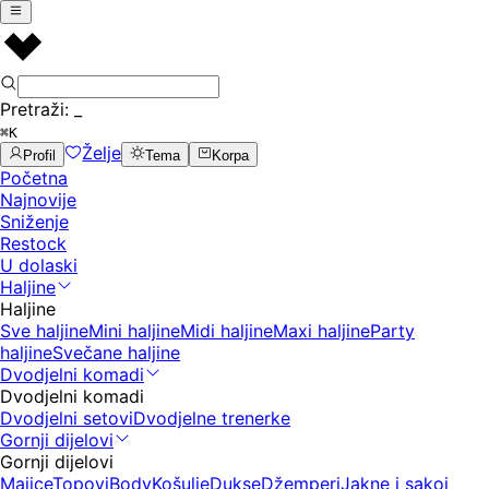
Pretraži:
_
⌘K
Želje
Profil
Tema
Korpa
Početna
Najnovije
Sniženje
Restock
U dolaski
Haljine
Haljine
Sve haljine
Mini haljine
Midi haljine
Maxi haljine
Party
haljine
Svečane haljine
Dvodjelni komadi
Dvodjelni komadi
Dvodjelni setovi
Dvodjelne trenerke
Gornji dijelovi
Gornji dijelovi
Majice
Topovi
Body
Košulje
Dukse
Džemperi
Jakne i sakoi