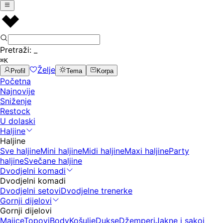
Pretraži:
_
⌘K
Želje
Profil
Tema
Korpa
Početna
Najnovije
Sniženje
Restock
U dolaski
Haljine
Haljine
Sve haljine
Mini haljine
Midi haljine
Maxi haljine
Party
haljine
Svečane haljine
Dvodjelni komadi
Dvodjelni komadi
Dvodjelni setovi
Dvodjelne trenerke
Gornji dijelovi
Gornji dijelovi
Majice
Topovi
Body
Košulje
Dukse
Džemperi
Jakne i sakoi