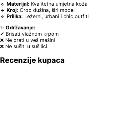
🔹
Materijal:
Kvalitetna umjetna koža
🔹
Kroj:
Crop dužina, širi model
🔹
Prilika:
Ležerni, urbani i chic outfiti
✨
Održavanje:
✔ Brisati vlažnom krpom
❌ Ne prati u veš mašini
❌ Ne sušiti u sušilici
Recenzije kupaca