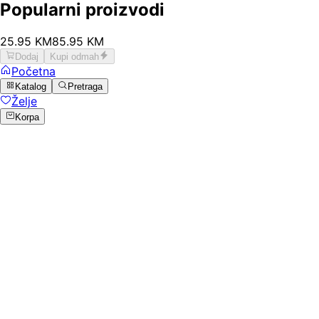
Popularni proizvodi
25
.
95
KM
85.95
KM
Dodaj
Kupi odmah
Početna
Katalog
Pretraga
Želje
Korpa