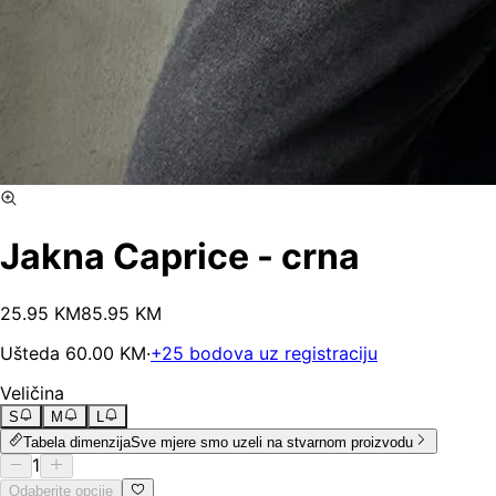
Jakna Caprice - crna
25
.
95
KM
85.95
KM
Ušteda
60.00
KM
·
+
25
bodova uz registraciju
Veličina
S
M
L
Tabela dimenzija
Sve mjere smo uzeli na stvarnom proizvodu
1
Odaberite opcije