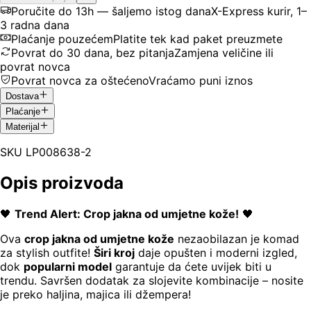
Poručite do 13h — šaljemo istog dana
X-Express kurir, 1–
3 radna dana
Plaćanje pouzećem
Platite tek kad paket preuzmete
Povrat do 30 dana, bez pitanja
Zamjena veličine ili
povrat novca
Povrat novca za oštećeno
Vraćamo puni iznos
Dostava
Plaćanje
Materijal
SKU
LP008638-2
Opis proizvoda
🖤
Trend Alert: Crop jakna od umjetne kože!
🖤
Ova
crop jakna od umjetne kože
nezaobilazan je komad
za stylish outfite!
Širi kroj
daje opušten i moderni izgled,
dok
popularni model
garantuje da ćete uvijek biti u
trendu. Savršen dodatak za slojevite kombinacije – nosite
je preko haljina, majica ili džempera!