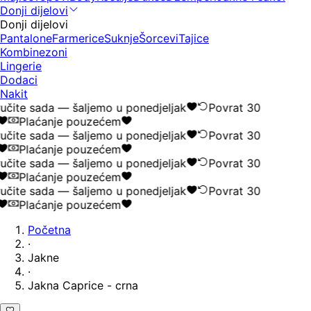
Donji dijelovi
Donji dijelovi
Pantalone
Farmerice
Suknje
Šorcevi
Tajice
Kombinezoni
Lingerie
Dodaci
Nakit
čite sada — šaljemo u ponedjeljak
Povrat 30
Plaćanje pouzećem
čite sada — šaljemo u ponedjeljak
Povrat 30
Plaćanje pouzećem
čite sada — šaljemo u ponedjeljak
Povrat 30
Plaćanje pouzećem
čite sada — šaljemo u ponedjeljak
Povrat 30
Plaćanje pouzećem
Početna
·
Jakne
·
Jakna Caprice - crna