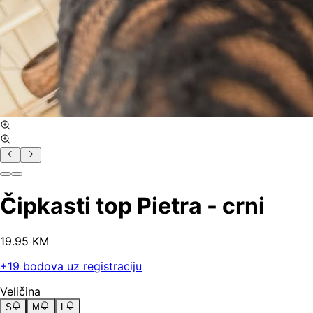
Čipkasti top Pietra - crni
19
.
95
KM
+
19
bodova uz registraciju
Veličina
S
M
L