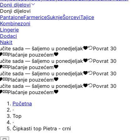
Donji dijelovi
Donji dijelovi
Pantalone
Farmerice
Suknje
Šorcevi
Tajice
Kombinezoni
Lingerie
Dodaci
Nakit
čite sada — šaljemo u ponedjeljak
Povrat 30
Plaćanje pouzećem
čite sada — šaljemo u ponedjeljak
Povrat 30
Plaćanje pouzećem
čite sada — šaljemo u ponedjeljak
Povrat 30
Plaćanje pouzećem
čite sada — šaljemo u ponedjeljak
Povrat 30
Plaćanje pouzećem
Početna
·
Top
·
Čipkasti top Pietra - crni