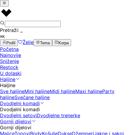
Pretraži:
_
⌘K
Želje
Profil
Tema
Korpa
Početna
Najnovije
Sniženje
Restock
U dolaski
Haljine
Haljine
Sve haljine
Mini haljine
Midi haljine
Maxi haljine
Party
haljine
Svečane haljine
Dvodjelni komadi
Dvodjelni komadi
Dvodjelni setovi
Dvodjelne trenerke
Gornji dijelovi
Gornji dijelovi
Majice
Topovi
Body
Košulje
Dukse
Džemperi
Jakne i sakoi