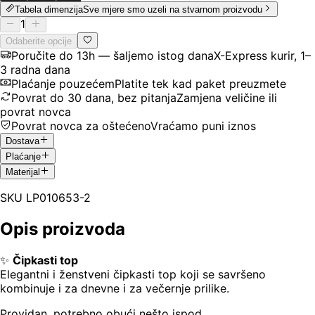
Tabela dimenzija
Sve mjere smo uzeli na stvarnom proizvodu
1
Odaberite opcije
Poručite do 13h — šaljemo istog dana
X-Express kurir, 1–
3 radna dana
Plaćanje pouzećem
Platite tek kad paket preuzmete
Povrat do 30 dana, bez pitanja
Zamjena veličine ili
povrat novca
Povrat novca za oštećeno
Vraćamo puni iznos
Dostava
Plaćanje
Materijal
SKU
LP010653-2
Opis proizvoda
✨
Čipkasti top
Elegantni i ženstveni čipkasti top koji se savršeno
kombinuje i za dnevne i za večernje prilike.
Providan, potrebno obući nešto ispod.