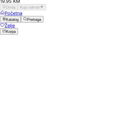
19
.
95
KM
Dodaj
Kupi odmah
Početna
Katalog
Pretraga
Želje
Korpa