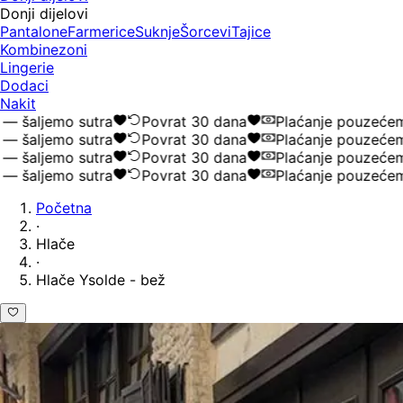
Donji dijelovi
Pantalone
Farmerice
Suknje
Šorcevi
Tajice
Kombinezoni
Lingerie
Dodaci
Nakit
aljemo sutra
Povrat 30 dana
Plaćanje pouzećem
aljemo sutra
Povrat 30 dana
Plaćanje pouzećem
aljemo sutra
Povrat 30 dana
Plaćanje pouzećem
aljemo sutra
Povrat 30 dana
Plaćanje pouzećem
Početna
·
Hlače
·
Hlače Ysolde - bež