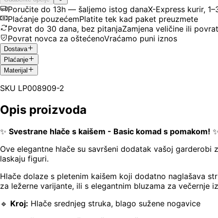
Poručite do 13h — šaljemo istog dana
X-Express kurir, 1
Plaćanje pouzećem
Platite tek kad paket preuzmete
Povrat do 30 dana, bez pitanja
Zamjena veličine ili povra
Povrat novca za oštećeno
Vraćamo puni iznos
Dostava
Plaćanje
Materijal
SKU
LP008909-2
Opis proizvoda
✨
Svestrane hlače s kaišem - Basic komad s pomakom!
Ove elegantne hlače su savršeni dodatak vašoj garderobi za
laskaju figuri.
Hlače dolaze s pletenim kaišem koji dodatno naglašava struk
za ležerne varijante, ili s elegantnim bluzama za večernje i
🔹
Kroj:
Hlače srednjeg struka, blago sužene nogavice