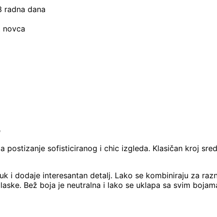
–3 radna dana
t novca
✨
 postizanje sofisticiranog i chic izgleda. Klasičan kroj sr
 i dodaje interesantan detalj. Lako se kombiniraju za razne
zlaske. Bež boja je neutralna i lako se uklapa sa svim bojam