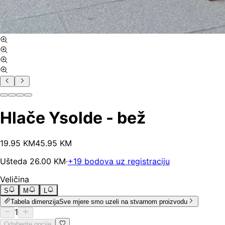
Hlače Ysolde - bež
19
.
95
KM
45.95
KM
Ušteda
26.00
KM
·
+
19
bodova uz registraciju
Veličina
S
M
L
Tabela dimenzija
Sve mjere smo uzeli na stvarnom proizvodu
1
Odaberite opcije