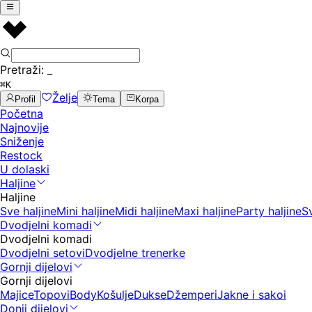
Pretraži:
_
⌘K
Želje
Profil
Tema
Korpa
Početna
Najnovije
Sniženje
Restock
U dolaski
Haljine
Haljine
Sve haljine
Mini haljine
Midi haljine
Maxi haljine
Party haljine
S
Dvodjelni komadi
Dvodjelni komadi
Dvodjelni setovi
Dvodjelne trenerke
Gornji dijelovi
Gornji dijelovi
Majice
Topovi
Body
Košulje
Dukse
Džemperi
Jakne i sakoi
Donji dijelovi