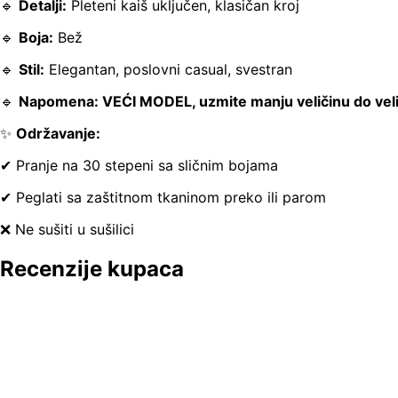
🔹
Detalji:
Pleteni kaiš uključen, klasičan kroj
🔹
Boja:
Bež
🔹
Stil:
Elegantan, poslovni casual, svestran
🔹
Napomena: VEĆI MODEL, uzmite manju veličinu do veliči
✨
Održavanje:
✔ Pranje na 30 stepeni sa sličnim bojama
✔ Peglati sa zaštitnom tkaninom preko ili parom
❌ Ne sušiti u sušilici
Recenzije kupaca