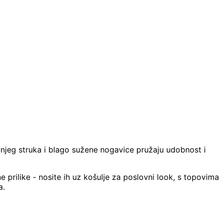
ednjeg struka i blago sužene nogavice pružaju udobnost i
 prilike - nosite ih uz košulje za poslovni look, s topovima
a.