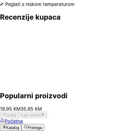
✔ Peglati s niskom temperaturom
Recenzije kupaca
Popularni proizvodi
19
.
95
KM
35.95
KM
Dodaj
Kupi odmah
Početna
Katalog
Pretraga