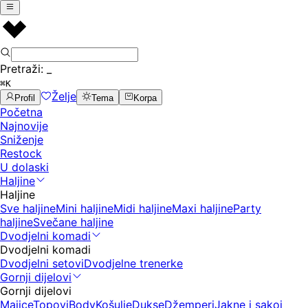
Pretraži:
_
⌘K
Želje
Profil
Tema
Korpa
Početna
Najnovije
Sniženje
Restock
U dolaski
Haljine
Haljine
Sve haljine
Mini haljine
Midi haljine
Maxi haljine
Party
haljine
Svečane haljine
Dvodjelni komadi
Dvodjelni komadi
Dvodjelni setovi
Dvodjelne trenerke
Gornji dijelovi
Gornji dijelovi
Majice
Topovi
Body
Košulje
Dukse
Džemperi
Jakne i sakoi