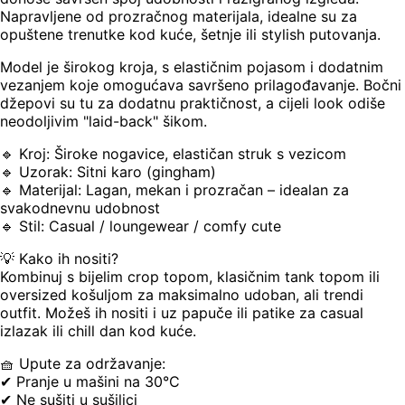
Napravljene od prozračnog materijala, idealne su za
opuštene trenutke kod kuće, šetnje ili stylish putovanja.
Model je širokog kroja, s elastičnim pojasom i dodatnim
vezanjem koje omogućava savršeno prilagođavanje. Bočni
džepovi su tu za dodatnu praktičnost, a cijeli look odiše
neodoljivim "laid-back" šikom.
🔹 Kroj: Široke nogavice, elastičan struk s vezicom
🔹 Uzorak: Sitni karo (gingham)
🔹 Materijal: Lagan, mekan i prozračan – idealan za
svakodnevnu udobnost
🔹 Stil: Casual / loungewear / comfy cute
💡 Kako ih nositi?
Kombinuj s bijelim crop topom, klasičnim tank topom ili
oversized košuljom za maksimalno udoban, ali trendi
outfit. Možeš ih nositi i uz papuče ili patike za casual
izlazak ili chill dan kod kuće.
🧺 Upute za održavanje:
✔ Pranje u mašini na 30°C
✔ Ne sušiti u sušilici