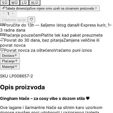
S
M
L
XL
Tabela dimenzija
Sve mjere smo uzeli na stvarnom proizvodu
1
Odaberite opcije
Poručite do 13h — šaljemo istog dana
X-Express kurir, 1–
3 radna dana
Plaćanje pouzećem
Platite tek kad paket preuzmete
Povrat do 30 dana, bez pitanja
Zamjena veličine ili
povrat novca
Povrat novca za oštećeno
Vraćamo puni iznos
Dostava
Plaćanje
Materijal
SKU
LP008657-2
Opis proizvoda
Gingham hlače – za cosy vibe s dozom stila 💗
Ove lagane i šarmantne hlače sa sitnim karo uzorkom
donose savršen spoj udobnosti i razigranog izgleda.