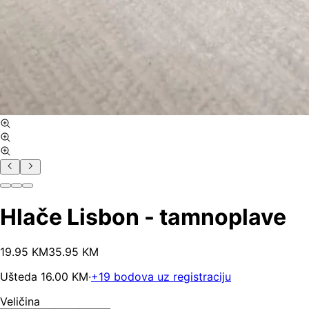
Hlače Lisbon - tamnoplave
19
.
95
KM
35.95
KM
Ušteda
16.00
KM
·
+
19
bodova uz registraciju
Veličina