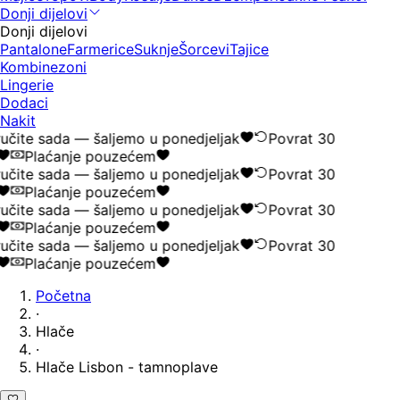
Donji dijelovi
Donji dijelovi
Pantalone
Farmerice
Suknje
Šorcevi
Tajice
Kombinezoni
Lingerie
Dodaci
Nakit
čite sada — šaljemo u ponedjeljak
Povrat 30
Plaćanje pouzećem
čite sada — šaljemo u ponedjeljak
Povrat 30
Plaćanje pouzećem
čite sada — šaljemo u ponedjeljak
Povrat 30
Plaćanje pouzećem
čite sada — šaljemo u ponedjeljak
Povrat 30
Plaćanje pouzećem
Početna
·
Hlače
·
Hlače Lisbon - tamnoplave