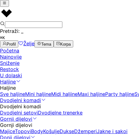
Pretraži:
_
⌘K
Želje
Profil
Tema
Korpa
Početna
Najnovije
Sniženje
Restock
U dolaski
Haljine
Haljine
Sve haljine
Mini haljine
Midi haljine
Maxi haljine
Party haljine
S
Dvodjelni komadi
Dvodjelni komadi
Dvodjelni setovi
Dvodjelne trenerke
Gornji dijelovi
Gornji dijelovi
Majice
Topovi
Body
Košulje
Dukse
Džemperi
Jakne i sakoi
Donji dijelovi