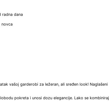
–3 radna dana
t novca
atak vašoj garderobi za ležeran, ali sređen look! Naglašen
slobodu pokreta i unosi dozu elegancije. Lako se kombiniraj