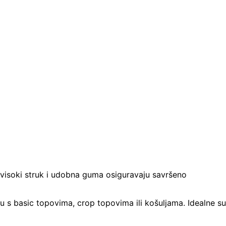
i visoki struk i udobna guma osiguravaju savršeno
u s basic topovima, crop topovima ili košuljama. Idealne su