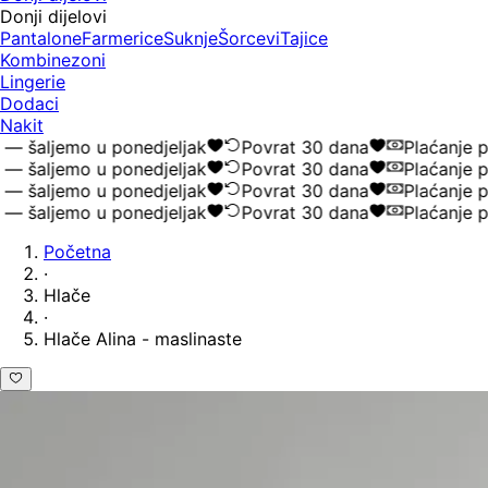
Donji dijelovi
Pantalone
Farmerice
Suknje
Šorcevi
Tajice
Kombinezoni
Lingerie
Dodaci
Nakit
 šaljemo u ponedjeljak
Povrat 30 dana
Plaćanje po
 šaljemo u ponedjeljak
Povrat 30 dana
Plaćanje po
 šaljemo u ponedjeljak
Povrat 30 dana
Plaćanje po
 šaljemo u ponedjeljak
Povrat 30 dana
Plaćanje po
Početna
·
Hlače
·
Hlače Alina - maslinaste