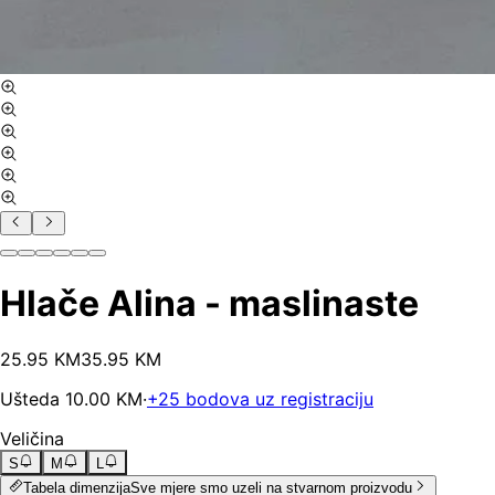
Hlače Alina - maslinaste
25
.
95
KM
35.95
KM
Ušteda
10.00
KM
·
+
25
bodova uz registraciju
Veličina
S
M
L
Tabela dimenzija
Sve mjere smo uzeli na stvarnom proizvodu