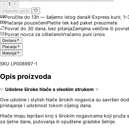
1
Odaberite opcije
Poručite do 13h — šaljemo istog dana
X-Express kurir, 1
Plaćanje pouzećem
Platite tek kad paket preuzmete
Povrat do 30 dana, bez pitanja
Zamjena veličine ili povra
Povrat novca za oštećeno
Vraćamo puni iznos
Dostava
Plaćanje
Materijal
SKU
LP008997-1
Opis proizvoda
✨
Udobne široke hlače s visokim strukom
✨
Ove udobne i stylish hlače širokih nogavica su savršen dod
pristajanje i udobnost tokom cijelog dana.
Hlače imaju lepršavi kroj s širokim nogavicama koji pruža 
za ljetne dane, putovanja ili opuštene gradske šetnje.