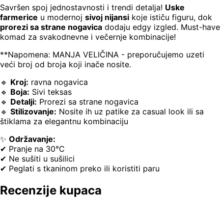
Savršen spoj jednostavnosti i trendi detalja!
Uske
farmerice
u modernoj
sivoj nijansi
koje ističu figuru, dok
prorezi sa strane nogavica
dodaju edgy izgled. Must-have
komad za svakodnevne i večernje kombinacije!
**Napomena: MANJA VELIČINA - preporučujemo uzeti
veći broj od broja koji inače nosite.
🔹
Kroj:
ravna nogavica
🔹
Boja:
Sivi teksas
🔹
Detalji:
Prorezi sa strane nogavica
🔹
Stilizovanje:
Nosite ih uz patike za casual look ili sa
štiklama za elegantnu kombinaciju
✨
Održavanje:
✔ Pranje na 30°C
✔ Ne sušiti u sušilici
✔ Peglati s tkaninom preko ili koristiti paru
Recenzije kupaca