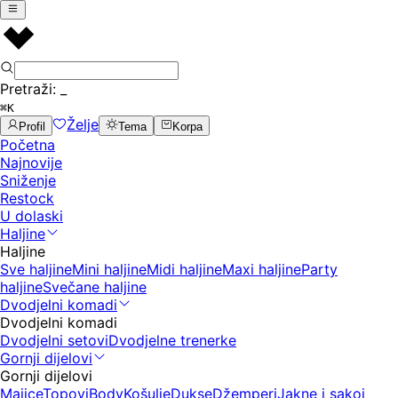
Pretraži:
_
⌘K
Želje
Profil
Tema
Korpa
Početna
Najnovije
Sniženje
Restock
U dolaski
Haljine
Haljine
Sve haljine
Mini haljine
Midi haljine
Maxi haljine
Party
haljine
Svečane haljine
Dvodjelni komadi
Dvodjelni komadi
Dvodjelni setovi
Dvodjelne trenerke
Gornji dijelovi
Gornji dijelovi
Majice
Topovi
Body
Košulje
Dukse
Džemperi
Jakne i sakoi