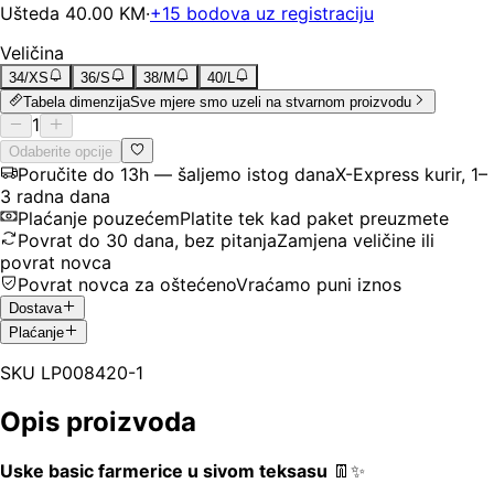
Ušteda
40.00
KM
·
+
15
bodova uz registraciju
Veličina
34/XS
36/S
38/M
40/L
Tabela dimenzija
Sve mjere smo uzeli na stvarnom proizvodu
1
Odaberite opcije
Poručite do 13h — šaljemo istog dana
X-Express kurir, 1–
3 radna dana
Plaćanje pouzećem
Platite tek kad paket preuzmete
Povrat do 30 dana, bez pitanja
Zamjena veličine ili
povrat novca
Povrat novca za oštećeno
Vraćamo puni iznos
Dostava
Plaćanje
SKU
LP008420-1
Opis proizvoda
Uske basic farmerice u sivom teksasu
👖✨