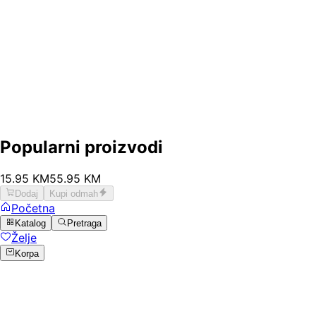
Popularni proizvodi
15
.
95
KM
55.95
KM
Dodaj
Kupi odmah
Početna
Katalog
Pretraga
Želje
Korpa