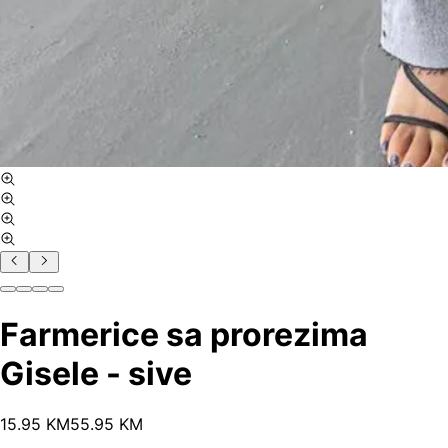
Farmerice sa prorezima
Gisele - sive
15
.
95
KM
55.95
KM