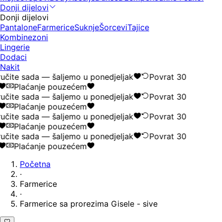
Donji dijelovi
Donji dijelovi
Pantalone
Farmerice
Suknje
Šorcevi
Tajice
Kombinezoni
Lingerie
Dodaci
Nakit
učite sada — šaljemo u ponedjeljak
Povrat 30
Plaćanje pouzećem
učite sada — šaljemo u ponedjeljak
Povrat 30
Plaćanje pouzećem
učite sada — šaljemo u ponedjeljak
Povrat 30
Plaćanje pouzećem
učite sada — šaljemo u ponedjeljak
Povrat 30
Plaćanje pouzećem
Početna
·
Farmerice
·
Farmerice sa prorezima Gisele - sive