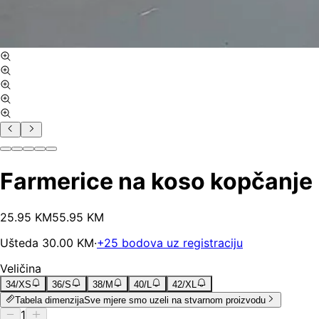
Farmerice na koso kopčanje R
25
.
95
KM
55.95
KM
Ušteda
30.00
KM
·
+
25
bodova uz registraciju
Veličina
34/XS
36/S
38/M
40/L
42/XL
Tabela dimenzija
Sve mjere smo uzeli na stvarnom proizvodu
1