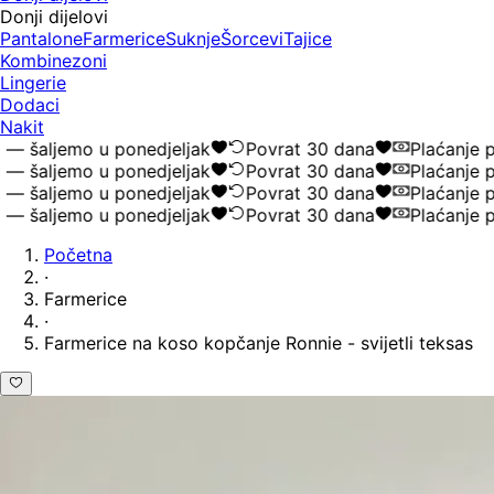
Donji dijelovi
Pantalone
Farmerice
Suknje
Šorcevi
Tajice
Kombinezoni
Lingerie
Dodaci
Nakit
šaljemo u ponedjeljak
Povrat 30 dana
Plaćanje po
šaljemo u ponedjeljak
Povrat 30 dana
Plaćanje po
šaljemo u ponedjeljak
Povrat 30 dana
Plaćanje po
šaljemo u ponedjeljak
Povrat 30 dana
Plaćanje po
Početna
·
Farmerice
·
Farmerice na koso kopčanje Ronnie - svijetli teksas