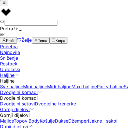
Pretraži:
_
⌘K
Želje
Profil
Tema
Korpa
Početna
Najnovije
Sniženje
Restock
U dolaski
Haljine
Haljine
Sve haljine
Mini haljine
Midi haljine
Maxi haljine
Party haljine
S
Dvodjelni komadi
Dvodjelni komadi
Dvodjelni setovi
Dvodjelne trenerke
Gornji dijelovi
Gornji dijelovi
Majice
Topovi
Body
Košulje
Dukse
Džemperi
Jakne i sakoi
Donji dijelovi