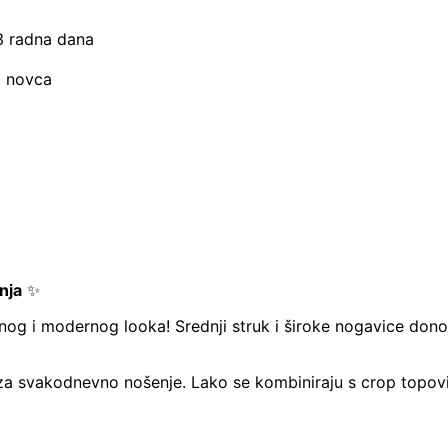
–3 radna dana
t novca
nja
✨
nog i modernog looka! Srednji struk i široke nogavice dono
 za svakodnevno nošenje. Lako se kombiniraju s crop topovi