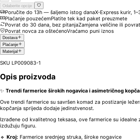
Odaberite opcije
Poručite do 13h — šaljemo istog dana
X-Express kurir, 1
Plaćanje pouzećem
Platite tek kad paket preuzmete
Povrat do 30 dana, bez pitanja
Zamjena veličine ili povra
Povrat novca za oštećeno
Vraćamo puni iznos
Dostava
Plaćanje
Materijal
SKU
LP009083-1
Opis proizvoda
✨
Trendi farmerice širokih nogavica i asimetričnog kopča
Ove trendi farmerice su savršen komad za postizanje ležer
kopčanja sprijeda dodaje jedinstvenost.
Izrađene od kvalitetnog teksasa, ove farmerice su idealne
izdužuju figuru.
🔹
Kroj:
Farmerice srednjeg struka, široke nogavice