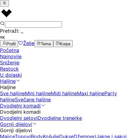
Pretraži:
_
⌘K
Želje
Profil
Tema
Korpa
Početna
Najnovije
Sniženje
Restock
U dolaski
Haljine
Haljine
Sve haljine
Mini haljine
Midi haljine
Maxi haljine
Party
haljine
Svečane haljine
Dvodjelni komadi
Dvodjelni komadi
Dvodjelni setovi
Dvodjelne trenerke
Gornji dijelovi
Gornji dijelovi
Majice
Topovi
Body
Košulje
Dukse
Džemperi
Jakne i sakoi