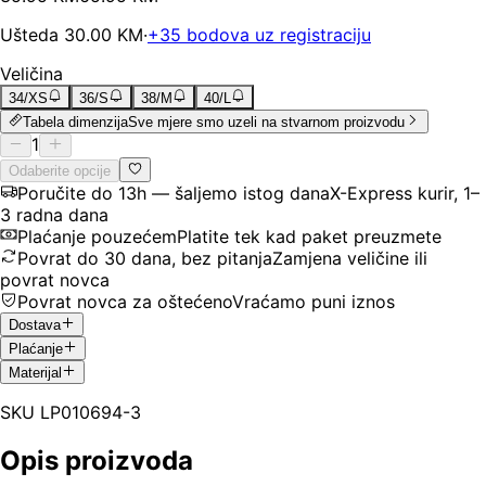
Ušteda
30.00
KM
·
+
35
bodova uz registraciju
Veličina
34/XS
36/S
38/M
40/L
Tabela dimenzija
Sve mjere smo uzeli na stvarnom proizvodu
1
Odaberite opcije
Poručite do 13h — šaljemo istog dana
X-Express kurir, 1–
3 radna dana
Plaćanje pouzećem
Platite tek kad paket preuzmete
Povrat do 30 dana, bez pitanja
Zamjena veličine ili
povrat novca
Povrat novca za oštećeno
Vraćamo puni iznos
Dostava
Plaćanje
Materijal
SKU
LP010694-3
Opis proizvoda