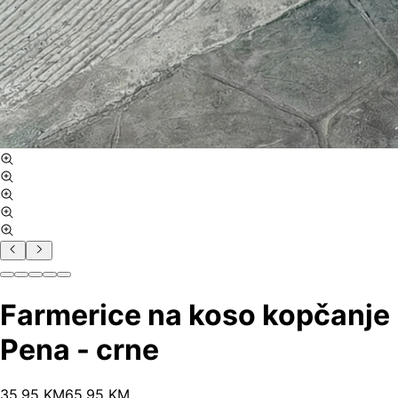
Farmerice na koso kopčanje
Pena - crne
35
.
95
KM
65.95
KM