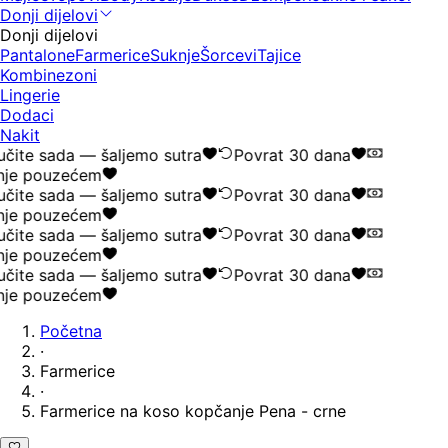
Donji dijelovi
Donji dijelovi
Pantalone
Farmerice
Suknje
Šorcevi
Tajice
Kombinezoni
Lingerie
Dodaci
Nakit
čite sada — šaljemo sutra
Povrat 30 dana
je pouzećem
čite sada — šaljemo sutra
Povrat 30 dana
je pouzećem
čite sada — šaljemo sutra
Povrat 30 dana
je pouzećem
čite sada — šaljemo sutra
Povrat 30 dana
je pouzećem
Početna
·
Farmerice
·
Farmerice na koso kopčanje Pena - crne