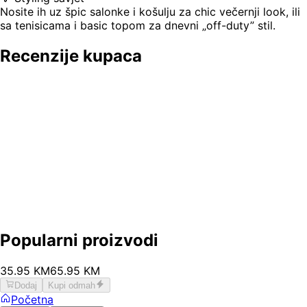
Nosite ih uz špic salonke i košulju za chic večernji look, ili
sa tenisicama i basic topom za dnevni „off-duty” stil.
Recenzije kupaca
Popularni proizvodi
35
.
95
KM
65.95
KM
Dodaj
Kupi odmah
Početna