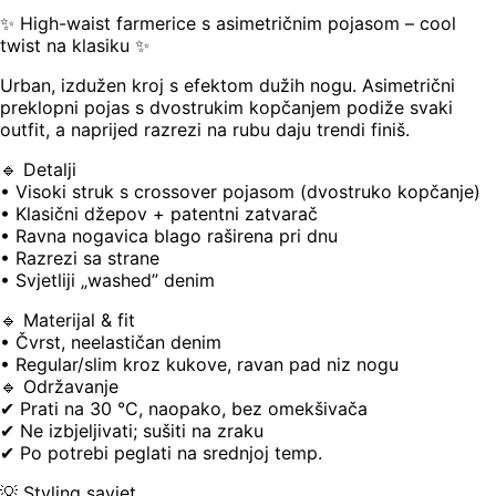
✨ High-waist farmerice s asimetričnim pojasom – cool
twist na klasiku ✨
Urban, izdužen kroj s efektom dužih nogu. Asimetrični
preklopni pojas s dvostrukim kopčanjem podiže svaki
outfit, a naprijed razrezi na rubu daju trendi finiš.
🔹 Detalji
• Visoki struk s crossover pojasom (dvostruko kopčanje)
• Klasični džepov + patentni zatvarač
• Ravna nogavica blago raširena pri dnu
• Razrezi sa strane
• Svjetliji „washed” denim
🔹 Materijal & fit
• Čvrst, neelastičan denim
• Regular/slim kroz kukove, ravan pad niz nogu
🔹 Održavanje
✔ Prati na 30 °C, naopako, bez omekšivača
✔ Ne izbjeljivati; sušiti na zraku
✔ Po potrebi peglati na srednjoj temp.
💡 Styling savjet