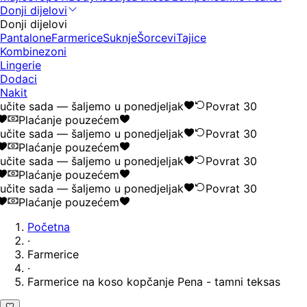
Donji dijelovi
Donji dijelovi
Pantalone
Farmerice
Suknje
Šorcevi
Tajice
Kombinezoni
Lingerie
Dodaci
Nakit
čite sada — šaljemo u ponedjeljak
Povrat 30
Plaćanje pouzećem
čite sada — šaljemo u ponedjeljak
Povrat 30
Plaćanje pouzećem
čite sada — šaljemo u ponedjeljak
Povrat 30
Plaćanje pouzećem
čite sada — šaljemo u ponedjeljak
Povrat 30
Plaćanje pouzećem
Početna
·
Farmerice
·
Farmerice na koso kopčanje Pena - tamni teksas