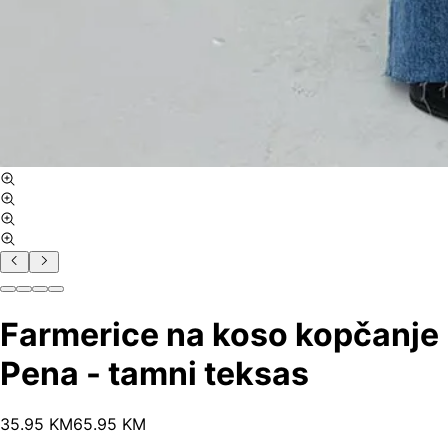
Farmerice na koso kopčanje
Pena - tamni teksas
35
.
95
KM
65.95
KM