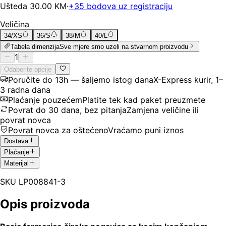
Ušteda
30.00
KM
·
+
35
bodova uz registraciju
Veličina
34/XS
36/S
38/M
40/L
Tabela dimenzija
Sve mjere smo uzeli na stvarnom proizvodu
1
Odaberite opcije
Poručite do 13h — šaljemo istog dana
X-Express kurir, 1–
3 radna dana
Plaćanje pouzećem
Platite tek kad paket preuzmete
Povrat do 30 dana, bez pitanja
Zamjena veličine ili
povrat novca
Povrat novca za oštećeno
Vraćamo puni iznos
Dostava
Plaćanje
Materijal
SKU
LP008841-3
Opis proizvoda