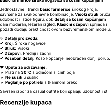
Basic farmerice široka nogavica sa kosim kopčanjem
Jednostavne i trendi
basic farmerice
širokog kroja,
savršene za svakodnevne kombinacije.
Visoki struk
pruža
udobnost i ističe figuru, dok
detalj sa kosim kopčanjem
daje moderan, ležeran izgled.
Klasični džepovi
sprijeda i
pozadi dodaju praktičnost ovom bezvremenskom modelu.
✨
Detalji proizvoda:
✔
Kroj:
Široke nogavice
✔
Struk:
Visoki
✔
Džepovi:
Prednji i zadnji
✔
Poseban detalj:
Koso kopčanje, neobrađen donji porub.
🖤
Upute za održavanje:
🔹 Prati na
30°C
s odjećom sličnih boja
🔹
Ne sušiti
u sušilici
🔹
Peglanje po potrebi
s tkaninom preko
Savršen izbor za casual outfite koji spajaju udobnost i stil!
Recenzije kupaca