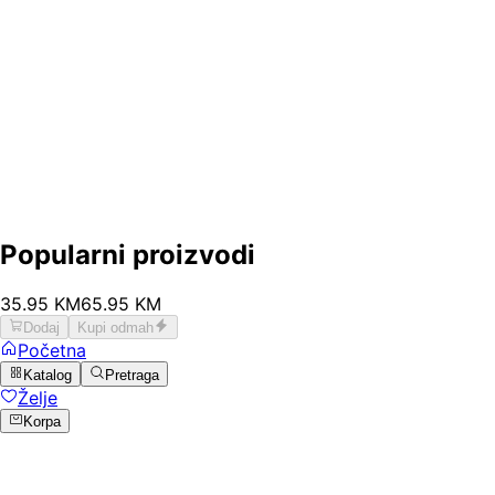
Popularni proizvodi
35
.
95
KM
65.95
KM
Dodaj
Kupi odmah
Početna
Katalog
Pretraga
Želje
Korpa