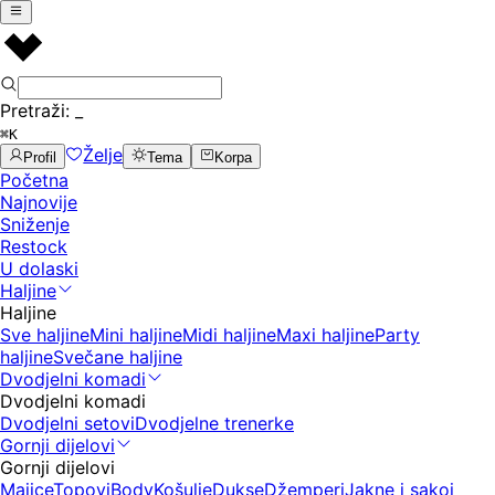
Pretraži:
_
⌘K
Želje
Profil
Tema
Korpa
Početna
Najnovije
Sniženje
Restock
U dolaski
Haljine
Haljine
Sve haljine
Mini haljine
Midi haljine
Maxi haljine
Party
haljine
Svečane haljine
Dvodjelni komadi
Dvodjelni komadi
Dvodjelni setovi
Dvodjelne trenerke
Gornji dijelovi
Gornji dijelovi
Majice
Topovi
Body
Košulje
Dukse
Džemperi
Jakne i sakoi