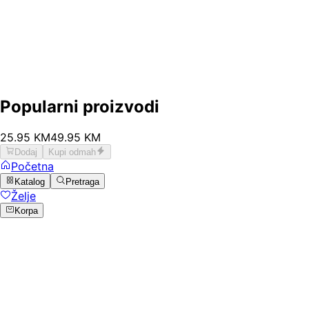
Popularni proizvodi
25
.
95
KM
49.95
KM
Dodaj
Kupi odmah
Početna
Katalog
Pretraga
Želje
Korpa