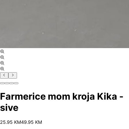
Farmerice mom kroja Kika -
sive
25
.
95
KM
49.95
KM