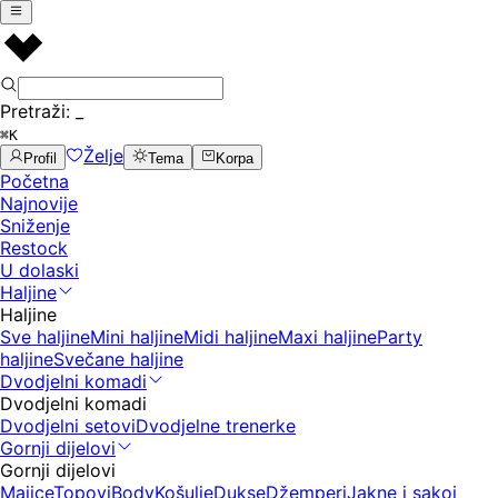
Pretraži:
_
⌘K
Želje
Profil
Tema
Korpa
Početna
Najnovije
Sniženje
Restock
U dolaski
Haljine
Haljine
Sve haljine
Mini haljine
Midi haljine
Maxi haljine
Party
haljine
Svečane haljine
Dvodjelni komadi
Dvodjelni komadi
Dvodjelni setovi
Dvodjelne trenerke
Gornji dijelovi
Gornji dijelovi
Majice
Topovi
Body
Košulje
Dukse
Džemperi
Jakne i sakoi