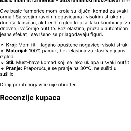
Basic mom fit farmerice – bezvremenski must-have!
👖✨
Ove basic farmerice mom kroja su ključni komad za svaki
ormar! Sa svojim ravnim nogavicama i visokim strukom,
donose klasičan, ali trendi izgled koji se lako kombinuje za
dnevne i večernje outfite. Bez elastina, pružaju autentičan
jeans efekat i savršeno se prilagođavaju figuri.
🔹
Kroj:
Mom fit – lagano opuštene nogavice, visoki struk
🔹
Materijal:
100% pamuk, bez elastina za klasičan jeans
izgled
🔹
Stil:
Must-have komad koji se lako uklapa u svaki outfit
🔹
Pranje:
Preporučuje se pranje na 30°C, ne sušiti u
sušilici
Donji porub nogavice nije obrađen.
Recenzije kupaca