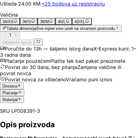
Ušteda
24.00
KM
·
+
25
bodova uz registraciju
Veličina
34/XS
36/S
38/M
40/L
42/XL
Tabela dimenzija
Sve mjere smo uzeli na stvarnom proizvodu
1
Odaberite opcije
Poručite do 13h — šaljemo istog dana
X-Express kurir, 1–
3 radna dana
Plaćanje pouzećem
Platite tek kad paket preuzmete
Povrat do 30 dana, bez pitanja
Zamjena veličine ili
povrat novca
Povrat novca za oštećeno
Vraćamo puni iznos
Dostava
Plaćanje
Materijal
SKU
LP008391-3
Opis proizvoda