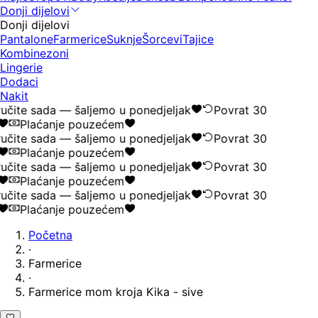
Donji dijelovi
Donji dijelovi
Pantalone
Farmerice
Suknje
Šorcevi
Tajice
Kombinezoni
Lingerie
Dodaci
Nakit
učite sada — šaljemo u ponedjeljak
Povrat 30
Plaćanje pouzećem
učite sada — šaljemo u ponedjeljak
Povrat 30
Plaćanje pouzećem
učite sada — šaljemo u ponedjeljak
Povrat 30
Plaćanje pouzećem
učite sada — šaljemo u ponedjeljak
Povrat 30
Plaćanje pouzećem
Početna
·
Farmerice
·
Farmerice mom kroja Kika - sive