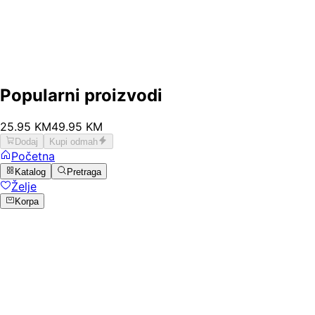
Popularni proizvodi
25
.
95
KM
49.95
KM
Dodaj
Kupi odmah
Početna
Katalog
Pretraga
Želje
Korpa