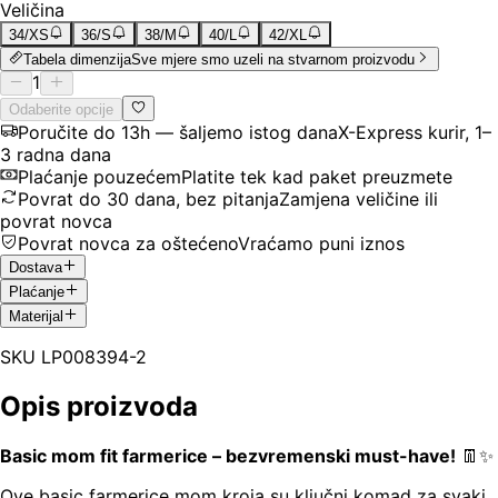
Veličina
34/XS
36/S
38/M
40/L
42/XL
Tabela dimenzija
Sve mjere smo uzeli na stvarnom proizvodu
1
Odaberite opcije
Poručite do 13h — šaljemo istog dana
X-Express kurir, 1–
3 radna dana
Plaćanje pouzećem
Platite tek kad paket preuzmete
Povrat do 30 dana, bez pitanja
Zamjena veličine ili
povrat novca
Povrat novca za oštećeno
Vraćamo puni iznos
Dostava
Plaćanje
Materijal
SKU
LP008394-2
Opis proizvoda
Basic mom fit farmerice – bezvremenski must-have!
👖✨
Ove basic farmerice mom kroja su ključni komad za svaki