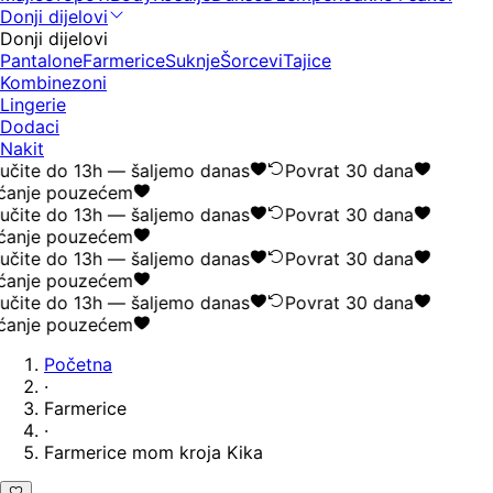
Donji dijelovi
Donji dijelovi
Pantalone
Farmerice
Suknje
Šorcevi
Tajice
Kombinezoni
Lingerie
Dodaci
Nakit
učite do 13h — šaljemo danas
Povrat 30 dana
ćanje pouzećem
učite do 13h — šaljemo danas
Povrat 30 dana
ćanje pouzećem
učite do 13h — šaljemo danas
Povrat 30 dana
ćanje pouzećem
učite do 13h — šaljemo danas
Povrat 30 dana
ćanje pouzećem
Početna
·
Farmerice
·
Farmerice mom kroja Kika