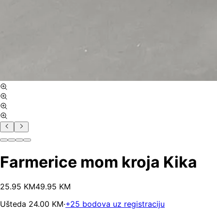
Farmerice mom kroja Kika
25
.
95
KM
49.95
KM
Ušteda
24.00
KM
·
+
25
bodova uz registraciju