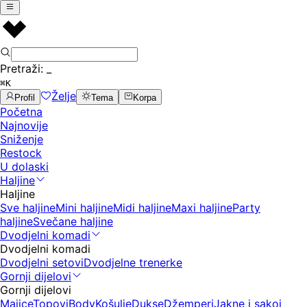
Pretraži:
_
⌘K
Želje
Profil
Tema
Korpa
Početna
Najnovije
Sniženje
Restock
U dolaski
Haljine
Haljine
Sve haljine
Mini haljine
Midi haljine
Maxi haljine
Party
haljine
Svečane haljine
Dvodjelni komadi
Dvodjelni komadi
Dvodjelni setovi
Dvodjelne trenerke
Gornji dijelovi
Gornji dijelovi
Majice
Topovi
Body
Košulje
Dukse
Džemperi
Jakne i sakoi