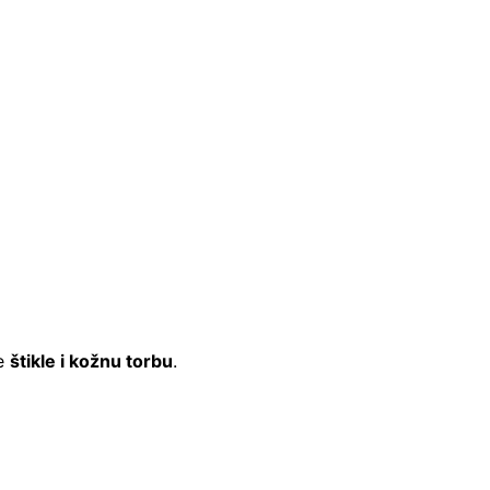
te
štikle i kožnu torbu
.