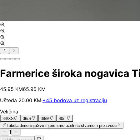
Farmerice široka nogavica Ti
45
.
95
KM
65.95
KM
Ušteda
20.00
KM
·
+
45
bodova uz registraciju
Veličina
34/XS
36/S
38/M
40/L
Tabela dimenzija
Sve mjere smo uzeli na stvarnom proizvodu
1
Odaberite opcije