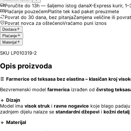
Poručite do 13h — šaljemo istog dana
X-Express kurir, 1
Plaćanje pouzećem
Platite tek kad paket preuzmete
Povrat do 30 dana, bez pitanja
Zamjena veličine ili povra
Povrat novca za oštećeno
Vraćamo puni iznos
Dostava
Plaćanje
Materijal
SKU
LP010319-2
Opis proizvoda
👖
Farmerice od teksasa bez elastina – klasičan kroj viso
Bezvremenski model
farmerica
izrađen od
čvrstog teksas
🔹
Dizajn
Model ima
visok struk
i
ravne nogavice
koje blago padaju uz
zadnjem dijelu nalaze se
standardni džepovi
i
kožni detalj
🔹
Materijal