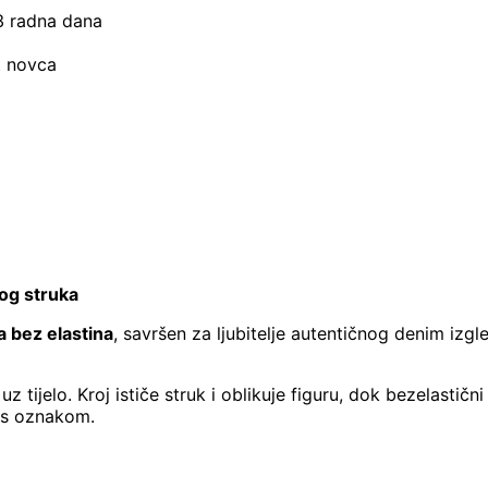
–3 radna dana
t novca
kog struka
a bez elastina
, savršen za ljubitelje autentičnog denim izgl
 tijelo. Kroj ističe struk i oblikuje figuru, dok bezelastični
s oznakom.