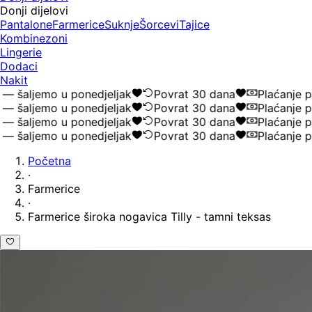
Donji dijelovi
Pantalone
Farmerice
Suknje
Šorcevi
Tajice
Kombinezoni
Lingerie
Dodaci
Nakit
šaljemo u ponedjeljak
Povrat 30 dana
Plaćanje po
šaljemo u ponedjeljak
Povrat 30 dana
Plaćanje po
šaljemo u ponedjeljak
Povrat 30 dana
Plaćanje po
šaljemo u ponedjeljak
Povrat 30 dana
Plaćanje po
Početna
·
Farmerice
·
Farmerice široka nogavica Tilly - tamni teksas