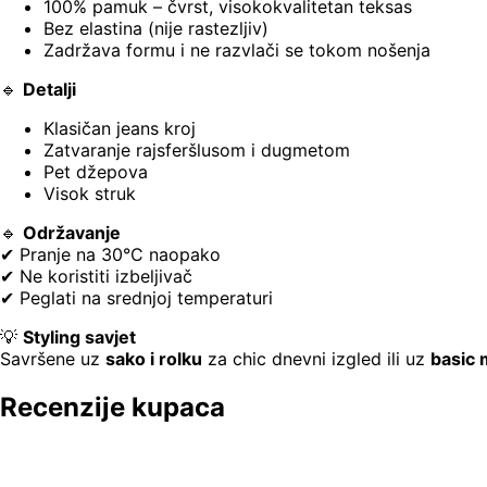
100% pamuk – čvrst, visokokvalitetan teksas
Bez elastina (nije rastezljiv)
Zadržava formu i ne razvlači se tokom nošenja
🔹
Detalji
Klasičan jeans kroj
Zatvaranje rajsferšlusom i dugmetom
Pet džepova
Visok struk
🔹
Održavanje
✔ Pranje na 30°C naopako
✔ Ne koristiti izbeljivač
✔ Peglati na srednjoj temperaturi
💡
Styling savjet
Savršene uz
sako i rolku
za chic dnevni izgled ili uz
basic m
Recenzije kupaca