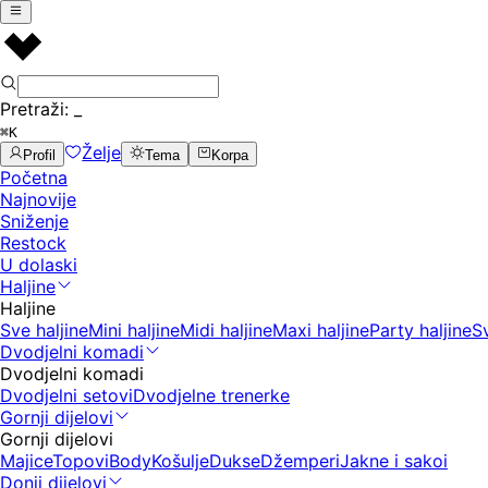
Pretraži:
_
⌘K
Želje
Profil
Tema
Korpa
Početna
Najnovije
Sniženje
Restock
U dolaski
Haljine
Haljine
Sve haljine
Mini haljine
Midi haljine
Maxi haljine
Party haljine
S
Dvodjelni komadi
Dvodjelni komadi
Dvodjelni setovi
Dvodjelne trenerke
Gornji dijelovi
Gornji dijelovi
Majice
Topovi
Body
Košulje
Dukse
Džemperi
Jakne i sakoi
Donji dijelovi