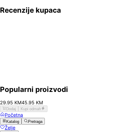
Recenzije kupaca
Popularni proizvodi
29
.
95
KM
45.95
KM
Dodaj
Kupi odmah
Početna
Katalog
Pretraga
Želje