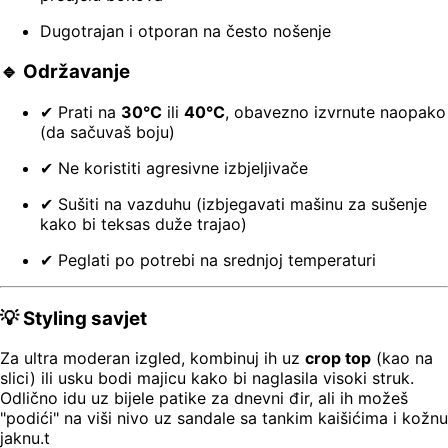
Dugotrajan i otporan na često nošenje
🔹 Održavanje
✔ Prati na
30°C
ili
40°C
, obavezno izvrnute naopako
(da sačuvaš boju)
✔ Ne koristiti agresivne izbjeljivače
✔ Sušiti na vazduhu (izbjegavati mašinu za sušenje
kako bi teksas duže trajao)
✔ Peglati po potrebi na srednjoj temperaturi
💡 Styling savjet
Za ultra moderan izgled, kombinuj ih uz
crop top
(kao na
slici) ili usku bodi majicu kako bi naglasila visoki struk.
Odlično idu uz bijele patike za dnevni đir, ali ih možeš
"podići" na viši nivo uz sandale sa tankim kaišićima i kožnu
jaknu.t