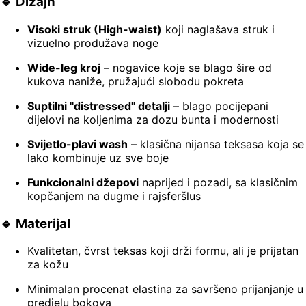
🔹 Dizajn
Visoki struk (High-waist)
koji naglašava struk i
vizuelno produžava noge
Wide-leg kroj
– nogavice koje se blago šire od
kukova naniže, pružajući slobodu pokreta
Suptilni "distressed" detalji
– blago pocijepani
dijelovi na koljenima za dozu bunta i modernosti
Svijetlo-plavi wash
– klasična nijansa teksasa koja se
lako kombinuje uz sve boje
Funkcionalni džepovi
naprijed i pozadi, sa klasičnim
kopčanjem na dugme i rajsferšlus
🔹 Materijal
Kvalitetan, čvrst teksas koji drži formu, ali je prijatan
za kožu
Minimalan procenat elastina za savršeno prijanjanje u
predjelu bokova