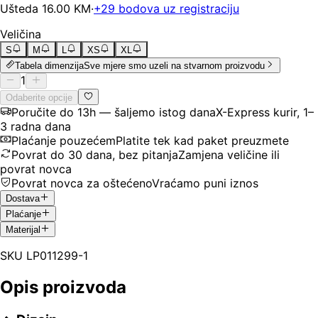
Ušteda
16.00
KM
·
+
29
bodova uz registraciju
Veličina
S
M
L
XS
XL
Tabela dimenzija
Sve mjere smo uzeli na stvarnom proizvodu
1
Odaberite opcije
Poručite do 13h — šaljemo istog dana
X-Express kurir, 1–
3 radna dana
Plaćanje pouzećem
Platite tek kad paket preuzmete
Povrat do 30 dana, bez pitanja
Zamjena veličine ili
povrat novca
Povrat novca za oštećeno
Vraćamo puni iznos
Dostava
Plaćanje
Materijal
SKU
LP011299-1
Opis proizvoda