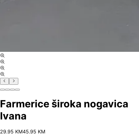
Farmerice široka nogavica
Ivana
29
.
95
KM
45.95
KM