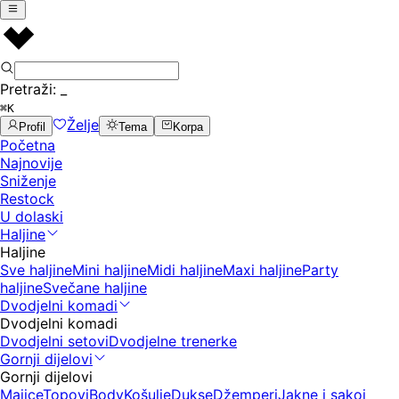
Pretraži:
_
⌘K
Želje
Profil
Tema
Korpa
Početna
Najnovije
Sniženje
Restock
U dolaski
Haljine
Haljine
Sve haljine
Mini haljine
Midi haljine
Maxi haljine
Party
haljine
Svečane haljine
Dvodjelni komadi
Dvodjelni komadi
Dvodjelni setovi
Dvodjelne trenerke
Gornji dijelovi
Gornji dijelovi
Majice
Topovi
Body
Košulje
Dukse
Džemperi
Jakne i sakoi