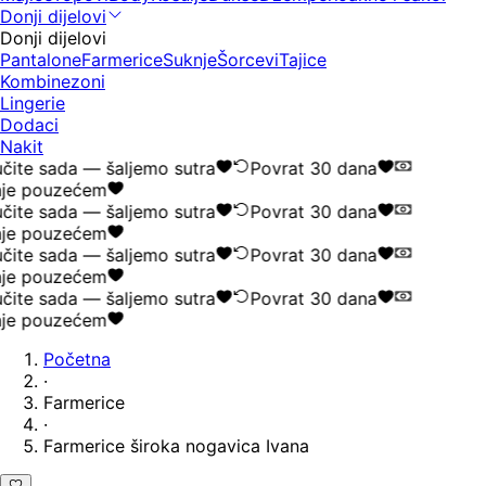
Donji dijelovi
Donji dijelovi
Pantalone
Farmerice
Suknje
Šorcevi
Tajice
Kombinezoni
Lingerie
Dodaci
Nakit
ite sada — šaljemo sutra
Povrat 30 dana
je pouzećem
ite sada — šaljemo sutra
Povrat 30 dana
je pouzećem
ite sada — šaljemo sutra
Povrat 30 dana
je pouzećem
ite sada — šaljemo sutra
Povrat 30 dana
je pouzećem
Početna
·
Farmerice
·
Farmerice široka nogavica Ivana