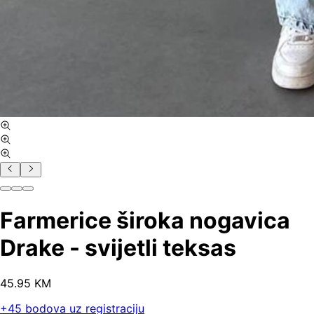
Farmerice široka nogavica
Drake - svijetli teksas
45
.
95
KM
+
45
bodova uz registraciju