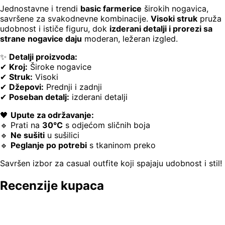
Jednostavne i trendi
basic farmerice
širokih nogavica,
savršene za svakodnevne kombinacije.
Visoki struk
pruža
udobnost i ističe figuru, dok
izderani detalji i prorezi sa
strane nogavice daju
moderan, ležeran izgled.
✨
Detalji proizvoda:
✔
Kroj:
Široke nogavice
✔
Struk:
Visoki
✔
Džepovi:
Prednji i zadnji
✔
Poseban detalj:
izderani detalji
🖤
Upute za održavanje:
🔹 Prati na
30°C
s odjećom sličnih boja
🔹
Ne sušiti
u sušilici
🔹
Peglanje po potrebi
s tkaninom preko
Savršen izbor za casual outfite koji spajaju udobnost i stil!
Recenzije kupaca