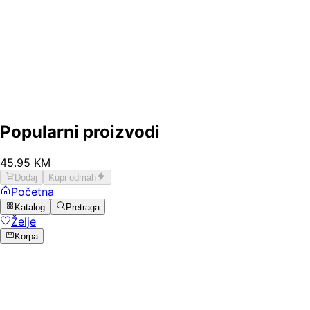
Popularni proizvodi
45
.
95
KM
Dodaj
Kupi odmah
Početna
Katalog
Pretraga
Želje
Korpa