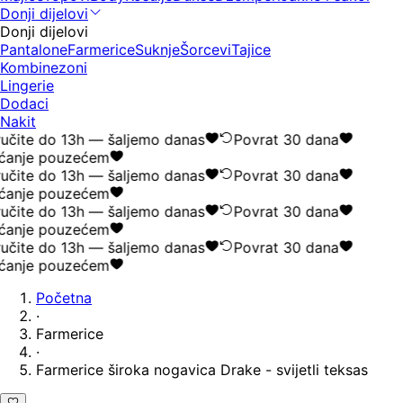
Donji dijelovi
Donji dijelovi
Pantalone
Farmerice
Suknje
Šorcevi
Tajice
Kombinezoni
Lingerie
Dodaci
Nakit
učite do 13h — šaljemo danas
Povrat 30 dana
ćanje pouzećem
učite do 13h — šaljemo danas
Povrat 30 dana
ćanje pouzećem
učite do 13h — šaljemo danas
Povrat 30 dana
ćanje pouzećem
učite do 13h — šaljemo danas
Povrat 30 dana
ćanje pouzećem
Početna
·
Farmerice
·
Farmerice široka nogavica Drake - svijetli teksas