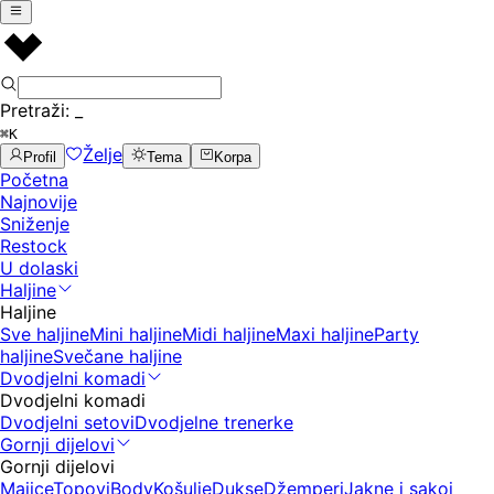
Pretraži:
_
⌘K
Želje
Profil
Tema
Korpa
Početna
Najnovije
Sniženje
Restock
U dolaski
Haljine
Haljine
Sve haljine
Mini haljine
Midi haljine
Maxi haljine
Party
haljine
Svečane haljine
Dvodjelni komadi
Dvodjelni komadi
Dvodjelni setovi
Dvodjelne trenerke
Gornji dijelovi
Gornji dijelovi
Majice
Topovi
Body
Košulje
Dukse
Džemperi
Jakne i sakoi