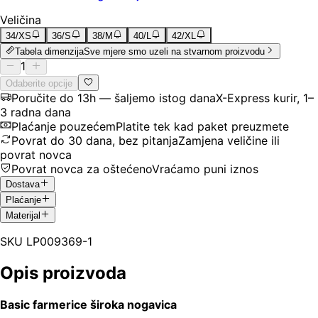
Veličina
34/XS
36/S
38/M
40/L
42/XL
Tabela dimenzija
Sve mjere smo uzeli na stvarnom proizvodu
1
Odaberite opcije
Poručite do 13h — šaljemo istog dana
X-Express kurir, 1–
3 radna dana
Plaćanje pouzećem
Platite tek kad paket preuzmete
Povrat do 30 dana, bez pitanja
Zamjena veličine ili
povrat novca
Povrat novca za oštećeno
Vraćamo puni iznos
Dostava
Plaćanje
Materijal
SKU
LP009369-1
Opis proizvoda
Basic farmerice široka nogavica