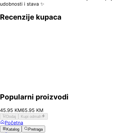
udobnosti i stava ✨
Recenzije kupaca
Popularni proizvodi
45
.
95
KM
65.95
KM
Dodaj
Kupi odmah
Početna
Katalog
Pretraga