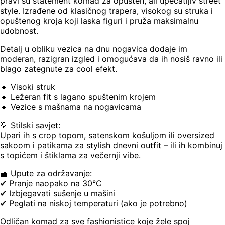
pravi su statement komad za opušten, ali upečatljiv street
style. Izrađene od klasičnog trapera, visokog su struka i
opuštenog kroja koji laska figuri i pruža maksimalnu
udobnost.
Detalj u obliku vezica na dnu nogavica dodaje im
moderan, razigran izgled i omogućava da ih nosiš ravno ili
blago zategnute za cool efekt.
🔹 Visoki struk
🔹 Ležeran fit s lagano spuštenim krojem
🔹 Vezice s mašnama na nogavicama
💡 Stilski savjet:
Upari ih s crop topom, satenskom košuljom ili oversized
sakoom i patikama za stylish dnevni outfit – ili ih kombinuj
s topićem i štiklama za večernji vibe.
🧺 Upute za održavanje:
✔ Pranje naopako na 30°C
✔ Izbjegavati sušenje u mašini
✔ Peglati na niskoj temperaturi (ako je potrebno)
Odličan komad za sve fashionistice koje žele spoj