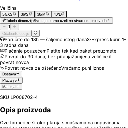
Veličina
34/XS
36/S
38/M
40/L
Tabela dimenzija
Sve mjere smo uzeli na stvarnom proizvodu
1
Odaberite opcije
Poručite do 13h — šaljemo istog dana
X-Express kurir, 1–
3 radna dana
Plaćanje pouzećem
Platite tek kad paket preuzmete
Povrat do 30 dana, bez pitanja
Zamjena veličine ili
povrat novca
Povrat novca za oštećeno
Vraćamo puni iznos
Dostava
Plaćanje
Materijal
SKU
LP008702-4
Opis proizvoda
Ove farmerice širokog kroja s mašnama na nogavicama