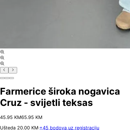
Farmerice široka nogavica
Cruz - svijetli teksas
45
.
95
KM
65.95
KM
Ušteda
20.00
KM
·
+
45
bodova uz registraciju