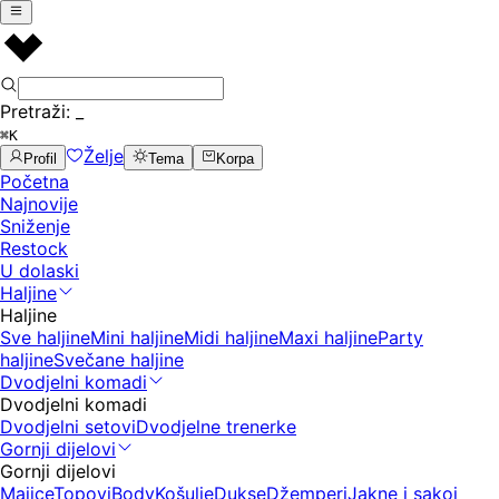
Pretraži:
_
⌘K
Želje
Profil
Tema
Korpa
Početna
Najnovije
Sniženje
Restock
U dolaski
Haljine
Haljine
Sve haljine
Mini haljine
Midi haljine
Maxi haljine
Party
haljine
Svečane haljine
Dvodjelni komadi
Dvodjelni komadi
Dvodjelni setovi
Dvodjelne trenerke
Gornji dijelovi
Gornji dijelovi
Majice
Topovi
Body
Košulje
Dukse
Džemperi
Jakne i sakoi