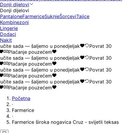
Donji dijelovi
Donji dijelovi
Pantalone
Farmerice
Suknje
Šorcevi
Tajice
Kombinezoni
Lingerie
Dodaci
Nakit
učite sada — šaljemo u ponedjeljak
Povrat 30
Plaćanje pouzećem
učite sada — šaljemo u ponedjeljak
Povrat 30
Plaćanje pouzećem
učite sada — šaljemo u ponedjeljak
Povrat 30
Plaćanje pouzećem
učite sada — šaljemo u ponedjeljak
Povrat 30
Plaćanje pouzećem
Početna
·
Farmerice
·
Farmerice široka nogavica Cruz - svijetli teksas