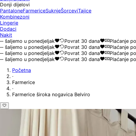
Donji dijelovi
Pantalone
Farmerice
Suknje
Šorcevi
Tajice
Kombinezoni
Lingerie
Dodaci
Nakit
aljemo u ponedjeljak
Povrat 30 dana
Plaćanje pou
aljemo u ponedjeljak
Povrat 30 dana
Plaćanje pou
aljemo u ponedjeljak
Povrat 30 dana
Plaćanje pou
aljemo u ponedjeljak
Povrat 30 dana
Plaćanje pou
Početna
·
Farmerice
·
Farmerice široka nogavica Belviro