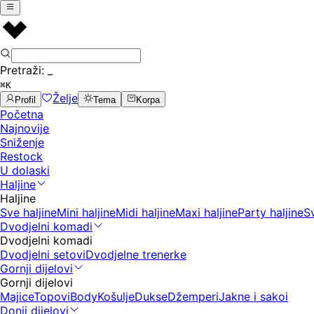
Pretraži:
_
⌘K
Želje
Profil
Tema
Korpa
Početna
Najnovije
Sniženje
Restock
U dolaski
Haljine
Haljine
Sve haljine
Mini haljine
Midi haljine
Maxi haljine
Party haljine
S
Dvodjelni komadi
Dvodjelni komadi
Dvodjelni setovi
Dvodjelne trenerke
Gornji dijelovi
Gornji dijelovi
Majice
Topovi
Body
Košulje
Dukse
Džemperi
Jakne i sakoi
Donji dijelovi