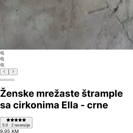
Ženske mrežaste štrample
sa cirkonima Ella - crne
5.0
·
2
recenzije
9
.
95
KM