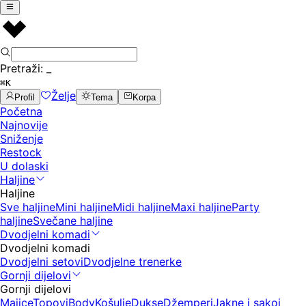
Pretraži:
_
⌘K
Želje
Profil
Tema
Korpa
Početna
Najnovije
Sniženje
Restock
U dolaski
Haljine
Haljine
Sve haljine
Mini haljine
Midi haljine
Maxi haljine
Party
haljine
Svečane haljine
Dvodjelni komadi
Dvodjelni komadi
Dvodjelni setovi
Dvodjelne trenerke
Gornji dijelovi
Gornji dijelovi
Majice
Topovi
Body
Košulje
Dukse
Džemperi
Jakne i sakoi