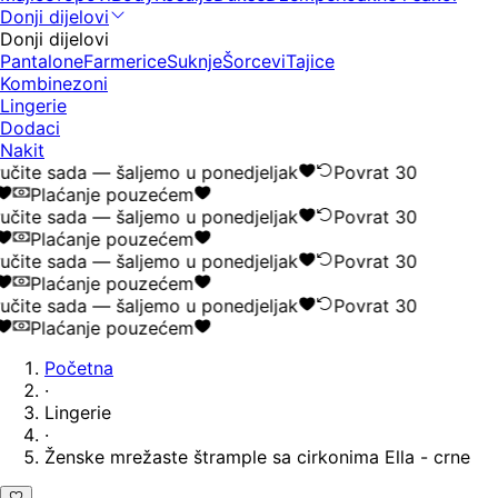
Donji dijelovi
Donji dijelovi
Pantalone
Farmerice
Suknje
Šorcevi
Tajice
Kombinezoni
Lingerie
Dodaci
Nakit
čite sada — šaljemo u ponedjeljak
Povrat 30
Plaćanje pouzećem
čite sada — šaljemo u ponedjeljak
Povrat 30
Plaćanje pouzećem
čite sada — šaljemo u ponedjeljak
Povrat 30
Plaćanje pouzećem
čite sada — šaljemo u ponedjeljak
Povrat 30
Plaćanje pouzećem
Početna
·
Lingerie
·
Ženske mrežaste štrample sa cirkonima Ella - crne