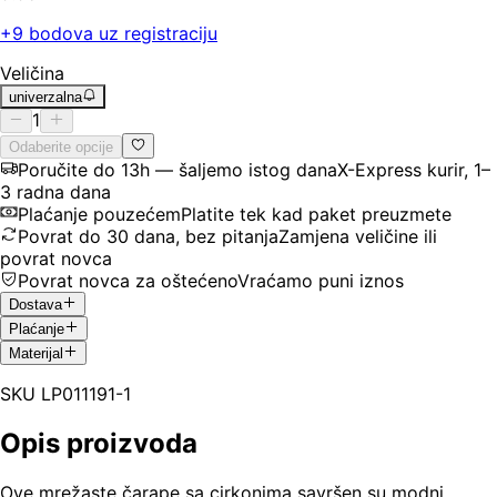
+
9
bodova uz registraciju
Veličina
univerzalna
1
Odaberite opcije
Poručite do 13h — šaljemo istog dana
X-Express kurir, 1–
3 radna dana
Plaćanje pouzećem
Platite tek kad paket preuzmete
Povrat do 30 dana, bez pitanja
Zamjena veličine ili
povrat novca
Povrat novca za oštećeno
Vraćamo puni iznos
Dostava
Plaćanje
Materijal
SKU
LP011191-1
Opis proizvoda
Ove mrežaste čarape sa cirkonima savršen su modni