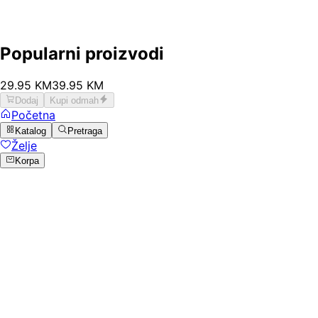
Popularni proizvodi
29
.
95
KM
39.95
KM
Dodaj
Kupi odmah
Početna
Katalog
Pretraga
Želje
Korpa