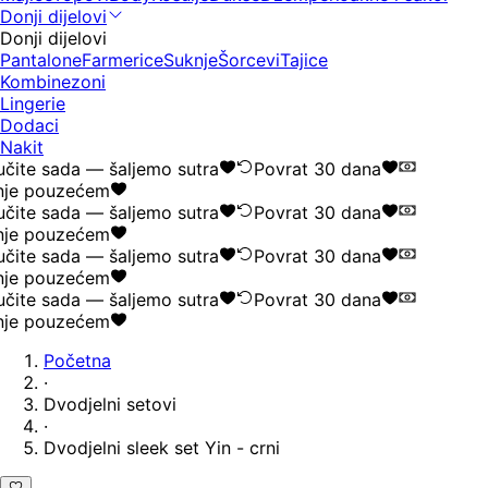
Donji dijelovi
Donji dijelovi
Pantalone
Farmerice
Suknje
Šorcevi
Tajice
Kombinezoni
Lingerie
Dodaci
Nakit
čite sada — šaljemo sutra
Povrat 30 dana
je pouzećem
čite sada — šaljemo sutra
Povrat 30 dana
je pouzećem
čite sada — šaljemo sutra
Povrat 30 dana
je pouzećem
čite sada — šaljemo sutra
Povrat 30 dana
je pouzećem
Početna
·
Dvodjelni setovi
·
Dvodjelni sleek set Yin - crni