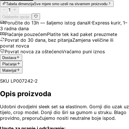
Tabela dimenzija
Sve mjere smo uzeli na stvarnom proizvodu
1
Odaberite opcije
Poručite do 13h — šaljemo istog dana
X-Express kurir, 1–
3 radna dana
Plaćanje pouzećem
Platite tek kad paket preuzmete
Povrat do 30 dana, bez pitanja
Zamjena veličine ili
povrat novca
Povrat novca za oštećeno
Vraćamo puni iznos
Dostava
Plaćanje
Materijal
SKU
LP007242-2
Opis proizvoda
Udobni dvodjelni sleek set sa elastinom. Gornji dio uzak uz
tijelo, crop model. Donji dio širi sa gumom u struku. Blago
providno, preporučujemo nositi neutralne boje ispod.
Upute za pranje i održavanje: