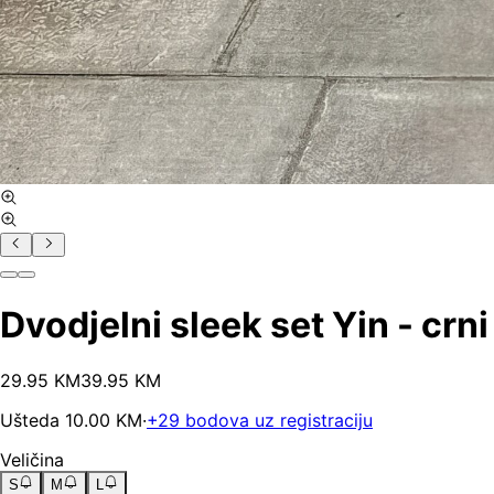
Dvodjelni sleek set Yin - crni
29
.
95
KM
39.95
KM
Ušteda
10.00
KM
·
+
29
bodova uz registraciju
Veličina
S
M
L