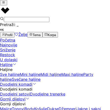
Pretraži:
_
⌘K
Želje
Profil
Tema
Korpa
Početna
Najnovije
Sniženje
Restock
U dolaski
Haljine
Haljine
Sve haljine
Mini haljine
Midi haljine
Maxi haljine
Party
haljine
Svečane haljine
Dvodjelni komadi
Dvodjelni komadi
Dvodjelni setovi
Dvodjelne trenerke
Gornji dijelovi
Gornji dijelovi
Majice
Topovi
Body
Košulje
Dukse
Džemperi
Jakne i sakoi