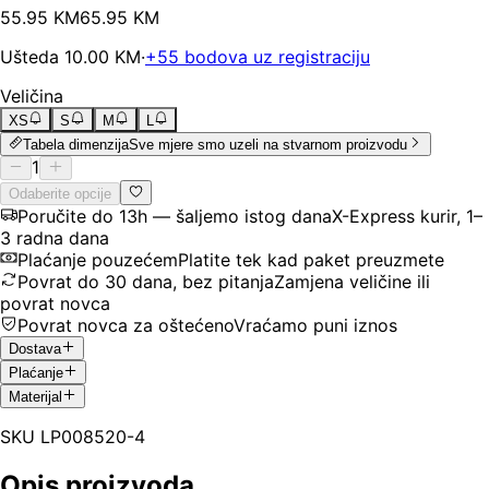
55
.
95
KM
65.95
KM
Ušteda
10.00
KM
·
+
55
bodova uz registraciju
Veličina
XS
S
M
L
Tabela dimenzija
Sve mjere smo uzeli na stvarnom proizvodu
1
Odaberite opcije
Poručite do 13h — šaljemo istog dana
X-Express kurir, 1–
3 radna dana
Plaćanje pouzećem
Platite tek kad paket preuzmete
Povrat do 30 dana, bez pitanja
Zamjena veličine ili
povrat novca
Povrat novca za oštećeno
Vraćamo puni iznos
Dostava
Plaćanje
Materijal
SKU
LP008520-4
Opis proizvoda