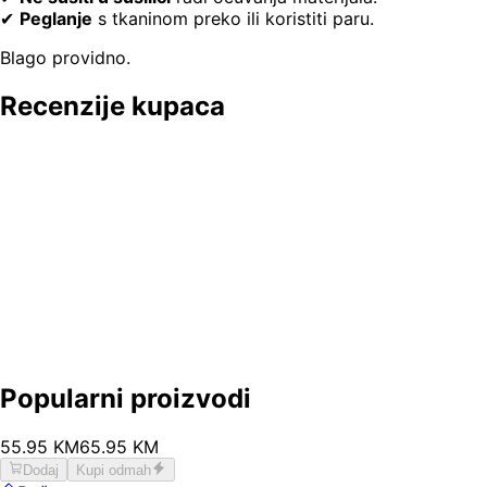
✔
Peglanje
s tkaninom preko ili koristiti paru.
Blago providno.
Recenzije kupaca
Popularni proizvodi
55
.
95
KM
65.95
KM
Dodaj
Kupi odmah