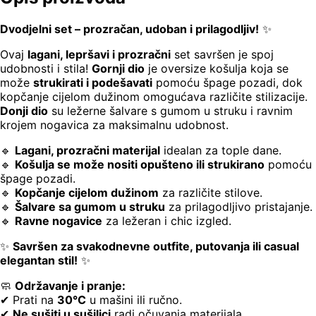
Dvodjelni set – prozračan, udoban i prilagodljiv!
✨
Ovaj
lagani, lepršavi i prozračni
set savršen je spoj
udobnosti i stila!
Gornji dio
je oversize košulja koja se
može
strukirati i podešavati
pomoću špage pozadi, dok
kopčanje cijelom dužinom omogućava različite stilizacije.
Donji dio
su ležerne šalvare s gumom u struku i ravnim
krojem nogavica za maksimalnu udobnost.
🔹
Lagani, prozračni materijal
idealan za tople dane.
🔹
Košulja se može nositi opušteno ili strukirano
pomoću
špage pozadi.
🔹
Kopčanje cijelom dužinom
za različite stilove.
🔹
Šalvare sa gumom u struku
za prilagodljivo pristajanje.
🔹
Ravne nogavice
za ležeran i chic izgled.
✨
Savršen za svakodnevne outfite, putovanja ili casual
elegantan stil!
✨
🧼
Održavanje i pranje:
✔ Prati na
30°C
u mašini ili ručno.
✔
Ne sušiti u sušilici
radi očuvanja materijala.