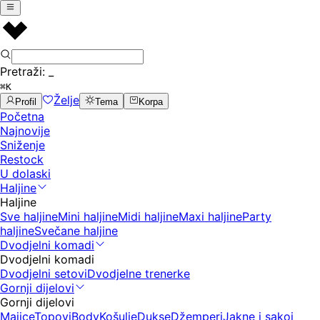
Pretraži:
_
⌘K
Želje
Profil
Tema
Korpa
Početna
Najnovije
Sniženje
Restock
U dolaski
Haljine
Haljine
Sve haljine
Mini haljine
Midi haljine
Maxi haljine
Party
haljine
Svečane haljine
Dvodjelni komadi
Dvodjelni komadi
Dvodjelni setovi
Dvodjelne trenerke
Gornji dijelovi
Gornji dijelovi
Majice
Topovi
Body
Košulje
Dukse
Džemperi
Jakne i sakoi