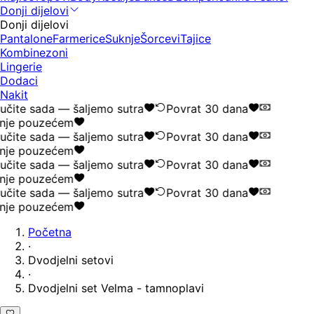
Donji dijelovi
Donji dijelovi
Pantalone
Farmerice
Suknje
Šorcevi
Tajice
Kombinezoni
Lingerie
Dodaci
Nakit
čite sada — šaljemo sutra
Povrat 30 dana
nje pouzećem
čite sada — šaljemo sutra
Povrat 30 dana
nje pouzećem
čite sada — šaljemo sutra
Povrat 30 dana
nje pouzećem
čite sada — šaljemo sutra
Povrat 30 dana
nje pouzećem
Početna
·
Dvodjelni setovi
·
Dvodjelni set Velma - tamnoplavi