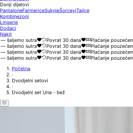
Donji dijelovi
Pantalone
Farmerice
Suknje
Šorcevi
Tajice
Kombinezoni
Lingerie
Dodaci
Nakit
aljemo sutra
Povrat 30 dana
Plaćanje pouzećem
aljemo sutra
Povrat 30 dana
Plaćanje pouzećem
aljemo sutra
Povrat 30 dana
Plaćanje pouzećem
aljemo sutra
Povrat 30 dana
Plaćanje pouzećem
Početna
·
Dvodjelni setovi
·
Dvodjelni set Una - bež