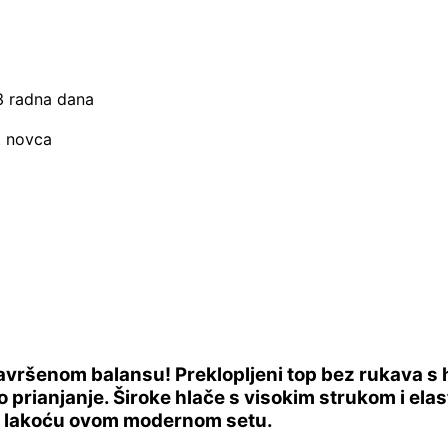
–3 radna dana
t novca
avršenom balansu! Preklopljeni top bez rukava s h
prianjanje. Široke hlače s visokim strukom i el
nu lakoću ovom modernom setu.