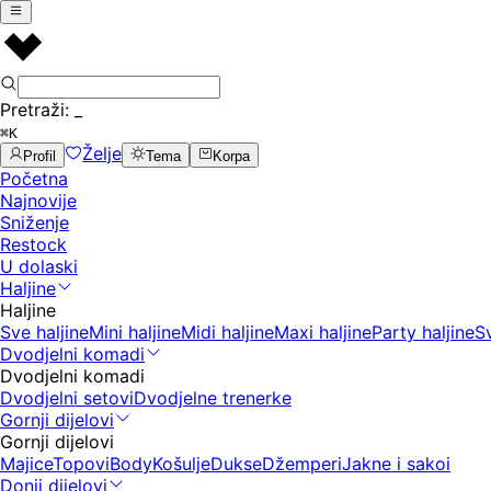
Pretraži:
_
⌘K
Želje
Profil
Tema
Korpa
Početna
Najnovije
Sniženje
Restock
U dolaski
Haljine
Haljine
Sve haljine
Mini haljine
Midi haljine
Maxi haljine
Party haljine
S
Dvodjelni komadi
Dvodjelni komadi
Dvodjelni setovi
Dvodjelne trenerke
Gornji dijelovi
Gornji dijelovi
Majice
Topovi
Body
Košulje
Dukse
Džemperi
Jakne i sakoi
Donji dijelovi