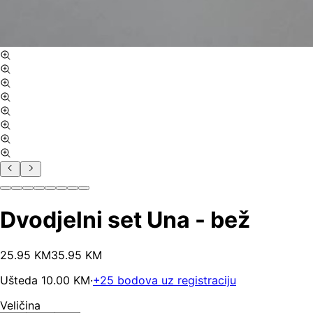
Dvodjelni set Una - bež
25
.
95
KM
35.95
KM
Ušteda
10.00
KM
·
+
25
bodova uz registraciju
Veličina