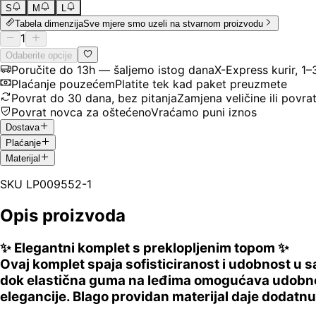
S
M
L
Tabela dimenzija
Sve mjere smo uzeli na stvarnom proizvodu
1
Odaberite opcije
Poručite do 13h — šaljemo istog dana
X-Express kurir, 1
Plaćanje pouzećem
Platite tek kad paket preuzmete
Povrat do 30 dana, bez pitanja
Zamjena veličine ili povra
Povrat novca za oštećeno
Vraćamo puni iznos
Dostava
Plaćanje
Materijal
SKU
LP009552-1
Opis proizvoda
✨ Elegantni komplet s preklopljenim topom ✨
Ovaj komplet spaja sofisticiranost i udobnost u s
dok elastična guma na leđima omogućava udobno 
elegancije. Blago providan materijal daje dodat