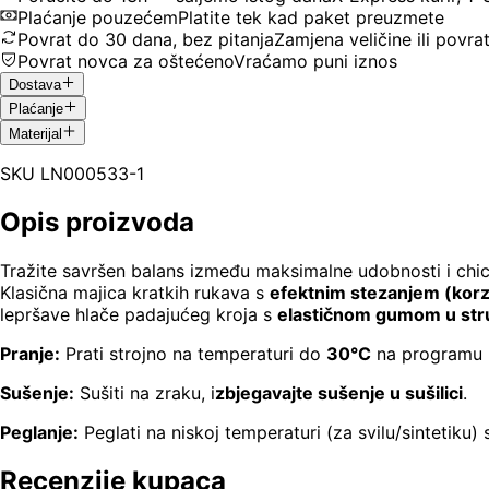
Plaćanje pouzećem
Platite tek kad paket preuzmete
Povrat do 30 dana, bez pitanja
Zamjena veličine ili povra
Povrat novca za oštećeno
Vraćamo puni iznos
Dostava
Plaćanje
Materijal
SKU
LN000533-1
Opis proizvoda
Tražite savršen balans između maksimalne udobnosti i chic iz
Klasična majica kratkih rukava s
efektnim stezanjem (korz
lepršave hlače padajućeg kroja s
elastičnom gumom u str
Pranje:
Prati strojno na temperaturi do
30°C
na programu u 
Sušenje:
Sušiti na zraku, i
zbjegavajte sušenje u sušilici
.
Peglanje:
Peglati na niskoj temperaturi (za svilu/sintetiku)
Recenzije kupaca