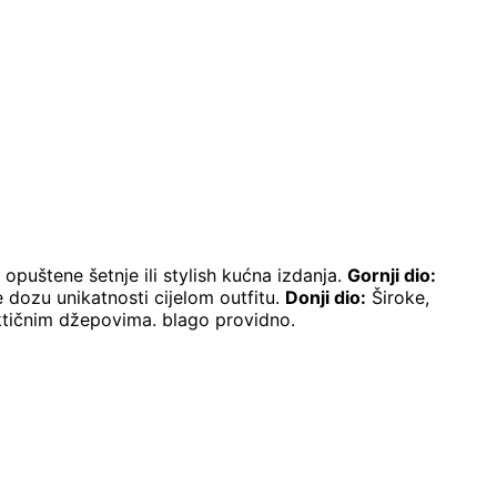
opuštene šetnje ili stylish kućna izdanja.
Gornji dio:
e dozu unikatnosti cijelom outfitu.
Donji dio:
Široke,
aktičnim džepovima. blago providno.