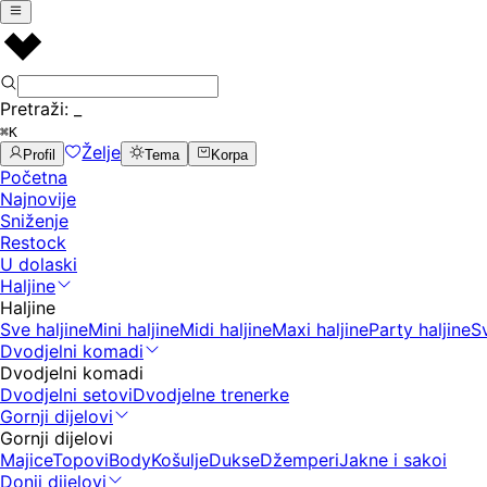
Pretraži:
_
⌘K
Želje
Profil
Tema
Korpa
Početna
Najnovije
Sniženje
Restock
U dolaski
Haljine
Haljine
Sve haljine
Mini haljine
Midi haljine
Maxi haljine
Party haljine
S
Dvodjelni komadi
Dvodjelni komadi
Dvodjelni setovi
Dvodjelne trenerke
Gornji dijelovi
Gornji dijelovi
Majice
Topovi
Body
Košulje
Dukse
Džemperi
Jakne i sakoi
Donji dijelovi