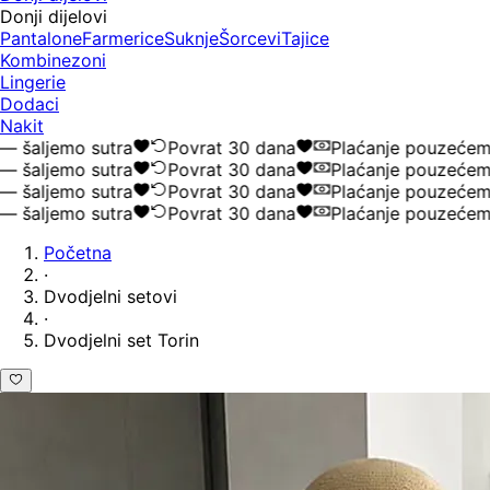
Donji dijelovi
Pantalone
Farmerice
Suknje
Šorcevi
Tajice
Kombinezoni
Lingerie
Dodaci
Nakit
aljemo sutra
Povrat 30 dana
Plaćanje pouzećem
aljemo sutra
Povrat 30 dana
Plaćanje pouzećem
aljemo sutra
Povrat 30 dana
Plaćanje pouzećem
aljemo sutra
Povrat 30 dana
Plaćanje pouzećem
Početna
·
Dvodjelni setovi
·
Dvodjelni set Torin