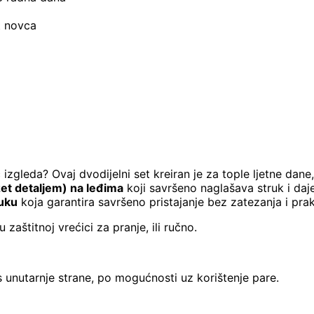
t novca
gleda? Ovaj dvodijelni set kreiran je za tople ljetne dane, 
et detaljem) na leđima
koji savršeno naglašava struk i daj
uku
koja garantira savršeno pristajanje bez zatezanja i pr
zaštitnoj vrećici za pranje, ili ručno.
 s unutarnje strane, po mogućnosti uz korištenje pare.