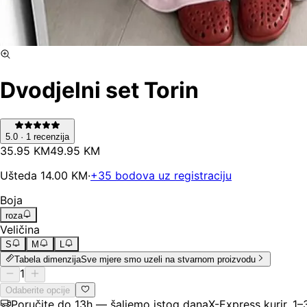
Dvodjelni set Torin
5.0
·
1
recenzija
35
.
95
KM
49.95
KM
Ušteda
14.00
KM
·
+
35
bodova uz registraciju
Boja
roza
Veličina
S
M
L
Tabela dimenzija
Sve mjere smo uzeli na stvarnom proizvodu
1
Odaberite opcije
Poručite do 13h — šaljemo istog dana
X-Express kurir, 1