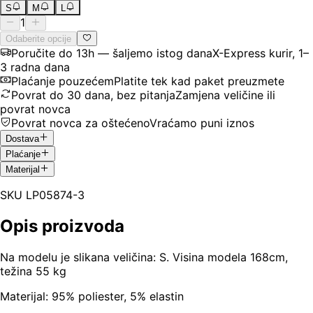
S
M
L
1
Odaberite opcije
Poručite do 13h — šaljemo istog dana
X-Express kurir, 1–
3 radna dana
Plaćanje pouzećem
Platite tek kad paket preuzmete
Povrat do 30 dana, bez pitanja
Zamjena veličine ili
povrat novca
Povrat novca za oštećeno
Vraćamo puni iznos
Dostava
Plaćanje
Materijal
SKU
LP05874-3
Opis proizvoda
Na modelu je slikana veličina: S. Visina modela 168cm,
težina 55 kg
Materijal: 95% poliester, 5% elastin