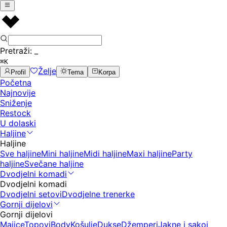
Pretraži:
_
⌘K
Želje
Profil
Tema
Korpa
Početna
Najnovije
Sniženje
Restock
U dolaski
Haljine
Haljine
Sve haljine
Mini haljine
Midi haljine
Maxi haljine
Party
haljine
Svečane haljine
Dvodjelni komadi
Dvodjelni komadi
Dvodjelni setovi
Dvodjelne trenerke
Gornji dijelovi
Gornji dijelovi
Majice
Topovi
Body
Košulje
Dukse
Džemperi
Jakne i sakoi