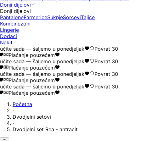
Donji dijelovi
Donji dijelovi
Pantalone
Farmerice
Suknje
Šorcevi
Tajice
Kombinezoni
Lingerie
Dodaci
Nakit
učite sada — šaljemo u ponedjeljak
Povrat 30
Plaćanje pouzećem
učite sada — šaljemo u ponedjeljak
Povrat 30
Plaćanje pouzećem
učite sada — šaljemo u ponedjeljak
Povrat 30
Plaćanje pouzećem
učite sada — šaljemo u ponedjeljak
Povrat 30
Plaćanje pouzećem
Početna
·
Dvodjelni setovi
·
Dvodjelni set Rea - antracit