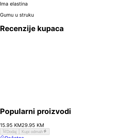
Ima elastina
Gumu u struku
Recenzije kupaca
Popularni proizvodi
15
.
95
KM
29.95
KM
Dodaj
Kupi odmah
Početna