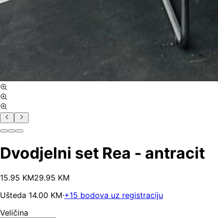
Dvodjelni set Rea - antracit
15
.
95
KM
29.95
KM
Ušteda
14.00
KM
·
+
15
bodova uz registraciju
Veličina