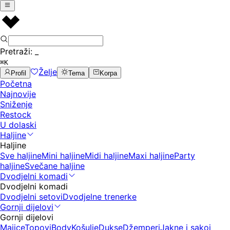
Pretraži:
_
⌘K
Želje
Profil
Tema
Korpa
Početna
Najnovije
Sniženje
Restock
U dolaski
Haljine
Haljine
Sve haljine
Mini haljine
Midi haljine
Maxi haljine
Party
haljine
Svečane haljine
Dvodjelni komadi
Dvodjelni komadi
Dvodjelni setovi
Dvodjelne trenerke
Gornji dijelovi
Gornji dijelovi
Majice
Topovi
Body
Košulje
Dukse
Džemperi
Jakne i sakoi