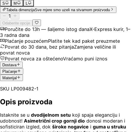
S
M
L
Tabela dimenzija
Sve mjere smo uzeli na stvarnom proizvodu
1
Odaberite opcije
Poručite do 13h — šaljemo istog dana
X-Express kurir, 1–
3 radna dana
Plaćanje pouzećem
Platite tek kad paket preuzmete
Povrat do 30 dana, bez pitanja
Zamjena veličine ili
povrat novca
Povrat novca za oštećeno
Vraćamo puni iznos
Dostava
Plaćanje
Materijal
SKU
LP009482-1
Opis proizvoda
Istaknite se u
dvodijelnom setu
koji spaja eleganciju i
udobnost!
Asimetrični crop gornji dio
donosi moderan i
sofisticiran izgled, dok
široke nogavice
i
guma u struku