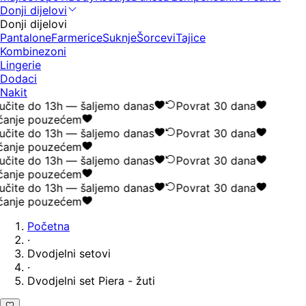
Donji dijelovi
Donji dijelovi
Pantalone
Farmerice
Suknje
Šorcevi
Tajice
Kombinezoni
Lingerie
Dodaci
Nakit
čite do 13h — šaljemo danas
Povrat 30 dana
ćanje pouzećem
čite do 13h — šaljemo danas
Povrat 30 dana
ćanje pouzećem
čite do 13h — šaljemo danas
Povrat 30 dana
ćanje pouzećem
čite do 13h — šaljemo danas
Povrat 30 dana
ćanje pouzećem
Početna
·
Dvodjelni setovi
·
Dvodjelni set Piera - žuti