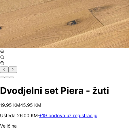
Dvodjelni set Piera - žuti
19
.
95
KM
45.95
KM
Ušteda
26.00
KM
·
+
19
bodova uz registraciju
Veličina