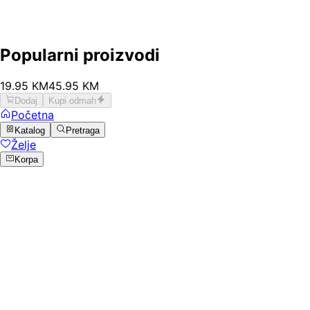
Popularni proizvodi
19
.
95
KM
45.95
KM
Dodaj
Kupi odmah
Početna
Katalog
Pretraga
Želje
Korpa