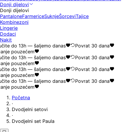
Donji dijelovi
Donji dijelovi
Pantalone
Farmerice
Suknje
Šorcevi
Tajice
Kombinezoni
Lingerie
Dodaci
Nakit
čite do 13h — šaljemo danas
Povrat 30 dana
anje pouzećem
čite do 13h — šaljemo danas
Povrat 30 dana
anje pouzećem
čite do 13h — šaljemo danas
Povrat 30 dana
anje pouzećem
čite do 13h — šaljemo danas
Povrat 30 dana
anje pouzećem
Početna
·
Dvodjelni setovi
·
Dvodjelni set Paula