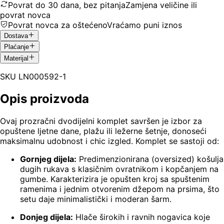
Povrat do 30 dana, bez pitanja
Zamjena veličine ili
povrat novca
Povrat novca za oštećeno
Vraćamo puni iznos
Dostava
Plaćanje
Materijal
SKU
LN000592-1
Opis proizvoda
Ovaj prozračni dvodijelni komplet savršen je izbor za
opuštene ljetne dane, plažu ili ležerne šetnje, donoseći
maksimalnu udobnost i chic izgled. Komplet se sastoji od:
Gornjeg dijela:
Predimenzionirana (oversized) košulja
dugih rukava s klasičnim ovratnikom i kopčanjem na
gumbe. Karakterizira je opušten kroj sa spuštenim
ramenima i jednim otvorenim džepom na prsima, što
setu daje minimalistički i moderan šarm.
Donjeg dijela:
Hlače širokih i ravnih nogavica koje