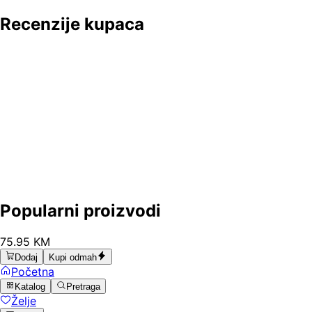
Recenzije kupaca
Popularni proizvodi
75
.
95
KM
Dodaj
Kupi odmah
Početna
Katalog
Pretraga
Želje