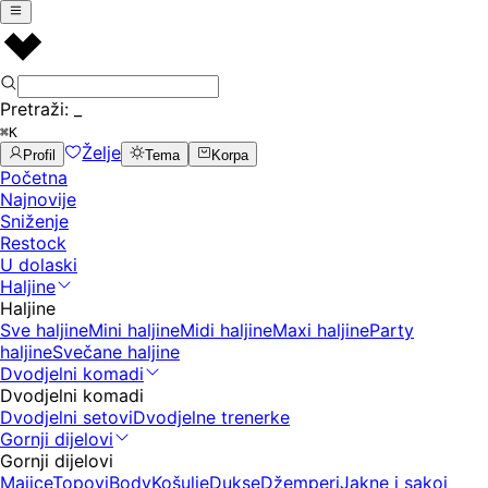
Pretraži:
_
⌘K
Želje
Profil
Tema
Korpa
Početna
Najnovije
Sniženje
Restock
U dolaski
Haljine
Haljine
Sve haljine
Mini haljine
Midi haljine
Maxi haljine
Party
haljine
Svečane haljine
Dvodjelni komadi
Dvodjelni komadi
Dvodjelni setovi
Dvodjelne trenerke
Gornji dijelovi
Gornji dijelovi
Majice
Topovi
Body
Košulje
Dukse
Džemperi
Jakne i sakoi