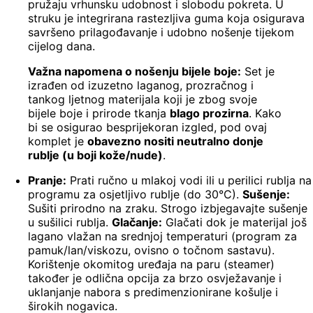
pružaju vrhunsku udobnost i slobodu pokreta. U
struku je integrirana rastezljiva guma koja osigurava
savršeno prilagođavanje i udobno nošenje tijekom
cijelog dana.
Važna napomena o nošenju bijele boje:
Set je
izrađen od izuzetno laganog, prozračnog i
tankog ljetnog materijala koji je zbog svoje
bijele boje i prirode tkanja
blago prozirna
. Kako
bi se osigurao besprijekoran izgled, pod ovaj
komplet je
obavezno nositi neutralno donje
rublje (u boji kože/nude)
.
Pranje:
Prati ručno u mlakoj vodi ili u perilici rublja na
programu za osjetljivo rublje (do 30°C).
Sušenje:
Sušiti prirodno na zraku. Strogo izbjegavajte sušenje
u sušilici rublja.
Glačanje:
Glačati dok je materijal još
lagano vlažan na srednjoj temperaturi (program za
pamuk/lan/viskozu, ovisno o točnom sastavu).
Korištenje okomitog uređaja na paru (steamer)
također je odlična opcija za brzo osvježavanje i
uklanjanje nabora s predimenzionirane košulje i
širokih nogavica.