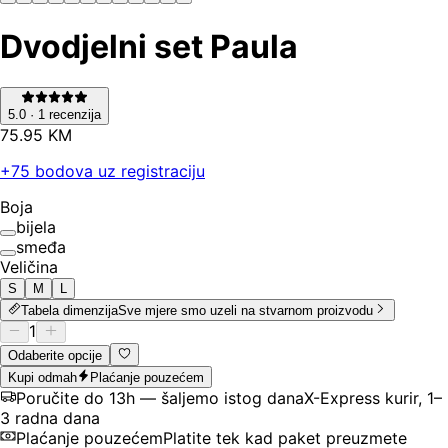
Dvodjelni set Paula
5.0
·
1
recenzija
75
.
95
KM
+
75
bodova uz registraciju
Boja
bijela
smeđa
Veličina
S
M
L
Tabela dimenzija
Sve mjere smo uzeli na stvarnom proizvodu
1
Odaberite opcije
Kupi odmah
Plaćanje pouzećem
Poručite do 13h — šaljemo istog dana
X-Express kurir, 1–
3 radna dana
Plaćanje pouzećem
Platite tek kad paket preuzmete