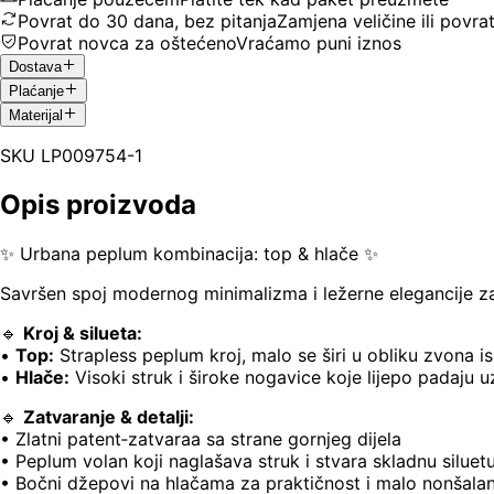
Povrat do 30 dana, bez pitanja
Zamjena veličine ili povra
Povrat novca za oštećeno
Vraćamo puni iznos
Dostava
Plaćanje
Materijal
SKU
LP009754-1
Opis proizvoda
✨ Urbana peplum kombinacija: top & hlače ✨
Savršen spoj modernog minimalizma i ležerne elegancije za
🔹
Kroj & silueta:
•
Top:
Strapless peplum kroj, malo se širi u obliku zvona i
•
Hlače:
Visoki struk i široke nogavice koje lijepo padaju uz
🔹
Zatvaranje & detalji:
• Zlatni patent‑zatvaraa sa strane gornjeg dijela
• Peplum volan koji naglašava struk i stvara skladnu siluet
• Bočni džepovi na hlačama za praktičnost i malo nonšalan