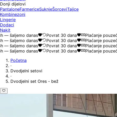
Donji dijelovi
Pantalone
Farmerice
Suknje
Šorcevi
Tajice
Kombinezoni
Lingerie
Dodaci
Nakit
— šaljemo danas
Povrat 30 dana
Plaćanje pouzećem
— šaljemo danas
Povrat 30 dana
Plaćanje pouzećem
— šaljemo danas
Povrat 30 dana
Plaćanje pouzećem
— šaljemo danas
Povrat 30 dana
Plaćanje pouzećem
Početna
·
Dvodjelni setovi
·
Dvodjelni set Ores - bež