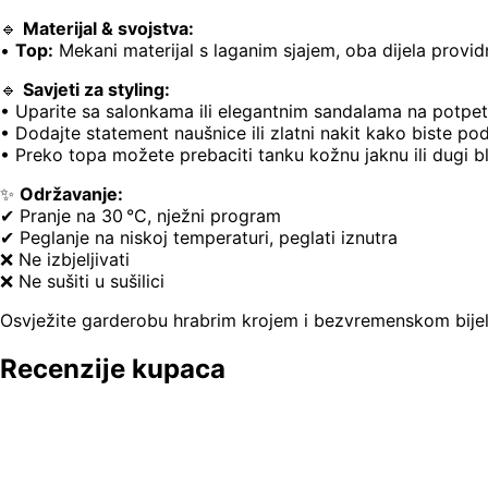
🔹
Materijal & svojstva:
•
Top:
Mekani materijal s laganim sjajem, oba dijela provid
🔹
Savjeti za styling:
• Uparite sa salonkama ili elegantnim sandalama na potpet
• Dodajte statement naušnice ili zlatni nakit kako biste pod
• Preko topa možete prebaciti tanku kožnu jaknu ili dugi bl
✨
Održavanje:
✔ Pranje na 30 °C, nježni program
✔ Peglanje na niskoj temperaturi, peglati iznutra
❌ Ne izbjeljivati
❌ Ne sušiti u sušilici
Osvježite garderobu hrabrim krojem i bezvremenskom bijel
Recenzije kupaca