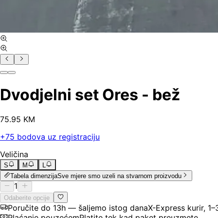
Dvodjelni set Ores - bež
75
.
95
KM
+
75
bodova uz registraciju
Veličina
S
M
L
Tabela dimenzija
Sve mjere smo uzeli na stvarnom proizvodu
1
Odaberite opcije
Poručite do 13h — šaljemo istog dana
X-Express kurir, 1
Plaćanje pouzećem
Platite tek kad paket preuzmete