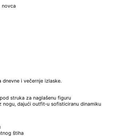
t novca
 dnevne i večernje izlaske.
spod struka za naglašenu figuru
 nogu, dajući outfit‑u sofisticiranu dinamiku
u
tnog štiha