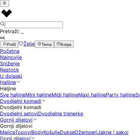
Pretraži:
_
⌘K
Želje
Profil
Tema
Korpa
Početna
Najnovije
Sniženje
Restock
U dolaski
Haljine
Haljine
Sve haljine
Mini haljine
Midi haljine
Maxi haljine
Party haljine
S
Dvodjelni komadi
Dvodjelni komadi
Dvodjelni setovi
Dvodjelne trenerke
Gornji dijelovi
Gornji dijelovi
Majice
Topovi
Body
Košulje
Dukse
Džemperi
Jakne i sakoi
Donji dijelovi