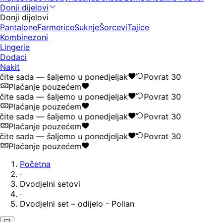
Donji dijelovi
Donji dijelovi
Pantalone
Farmerice
Suknje
Šorcevi
Tajice
Kombinezoni
Lingerie
Dodaci
Nakit
ite sada — šaljemo u ponedjeljak
Povrat 30
Plaćanje pouzećem
ite sada — šaljemo u ponedjeljak
Povrat 30
Plaćanje pouzećem
ite sada — šaljemo u ponedjeljak
Povrat 30
Plaćanje pouzećem
ite sada — šaljemo u ponedjeljak
Povrat 30
Plaćanje pouzećem
Početna
·
Dvodjelni setovi
·
Dvodjelni set – odijelo - Polian