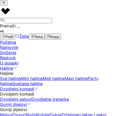
Pretraži:
_
⌘K
Želje
Profil
Tema
Korpa
Početna
Najnovije
Sniženje
Restock
U dolaski
Haljine
Haljine
Sve haljine
Mini haljine
Midi haljine
Maxi haljine
Party
haljine
Svečane haljine
Dvodjelni komadi
Dvodjelni komadi
Dvodjelni setovi
Dvodjelne trenerke
Gornji dijelovi
Gornji dijelovi
Majice
Topovi
Body
Košulje
Dukse
Džemperi
Jakne i sakoi