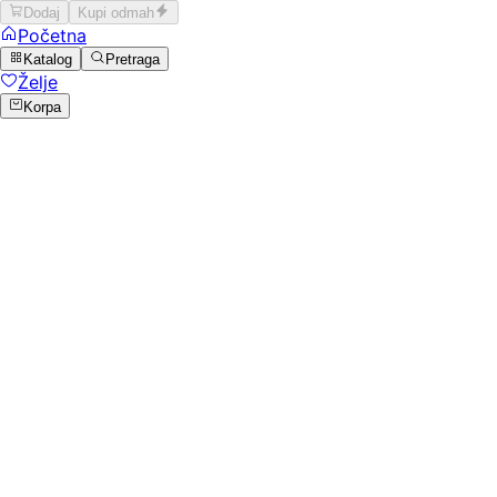
Dodaj
Kupi odmah
Početna
Katalog
Pretraga
Želje
Korpa