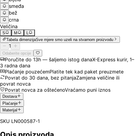
smeđa
bež
crna
Veličina
S
M
L
Tabela dimenzija
Sve mjere smo uzeli na stvarnom proizvodu
1
Odaberite opcije
Poručite do 13h — šaljemo istog dana
X-Express kurir, 1–
3 radna dana
Plaćanje pouzećem
Platite tek kad paket preuzmete
Povrat do 30 dana, bez pitanja
Zamjena veličine ili
povrat novca
Povrat novca za oštećeno
Vraćamo puni iznos
Dostava
Plaćanje
Materijal
SKU
LN000587-1
Opis proizvoda