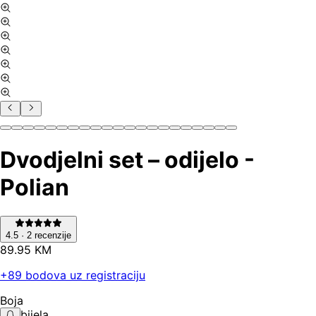
Dvodjelni set – odijelo -
Polian
4.5
·
2
recenzije
89
.
95
KM
+
89
bodova uz registraciju
Boja
bijela