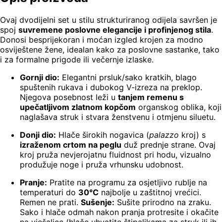
Ovaj dvodijelni set u stilu strukturiranog odijela savršen je
spoj
suvremene poslovne elegancije i profinjenog stila
.
Donosi besprijekoran i moćan izgled krojen za modno
osviještene žene, idealan kako za poslovne sastanke, tako
i za formalne prigode ili večernje izlaske.
Gornji dio:
Elegantni prsluk/sako kratkih, blago
spuštenih rukava i dubokog V-izreza na preklop.
Njegova posebnost leži u
tanjem remenu s
upečatljivom zlatnom kopčom
organskog oblika, koji
naglašava struk i stvara ženstvenu i otmjenu siluetu.
Donji dio:
Hlače širokih nogavica (
palazzo
kroj) s
izraženom crtom na peglu
duž prednje strane. Ovaj
kroj pruža nevjerojatnu fluidnost pri hodu, vizualno
produžuje noge i pruža vrhunsku udobnost.
Pranje:
Pratite na programu za osjetljivo rublje na
temperaturi do
30°C
najbolje u zaštitnoj vrećici.
Remen ne prati.
Sušenje:
Sušite prirodno na zraku.
Sako i hlače odmah nakon pranja protresite i okačite
na vješalice (hlače uhvatite štipaljkama za struk ili ih