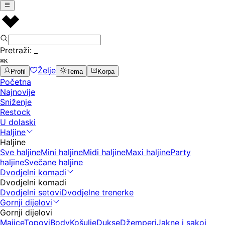
Pretraži:
_
⌘K
Želje
Profil
Tema
Korpa
Početna
Najnovije
Sniženje
Restock
U dolaski
Haljine
Haljine
Sve haljine
Mini haljine
Midi haljine
Maxi haljine
Party
haljine
Svečane haljine
Dvodjelni komadi
Dvodjelni komadi
Dvodjelni setovi
Dvodjelne trenerke
Gornji dijelovi
Gornji dijelovi
Majice
Topovi
Body
Košulje
Dukse
Džemperi
Jakne i sakoi