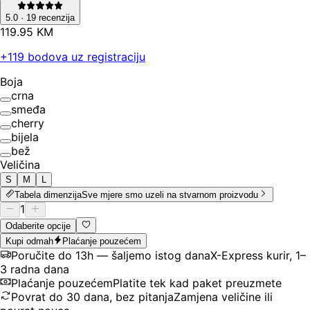
5.0
·
19
recenzija
119
.
95
KM
+
119
bodova uz registraciju
Boja
crna
smeđa
cherry
bijela
bež
Veličina
S
M
L
Tabela dimenzija
Sve mjere smo uzeli na stvarnom proizvodu
1
Odaberite opcije
Kupi odmah
Plaćanje pouzećem
Poručite do 13h — šaljemo istog dana
X-Express kurir, 1–
3 radna dana
Plaćanje pouzećem
Platite tek kad paket preuzmete
Povrat do 30 dana, bez pitanja
Zamjena veličine ili