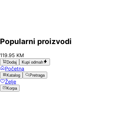
Popularni proizvodi
119
.
95
KM
Dodaj
Kupi odmah
Početna
Katalog
Pretraga
Želje
Korpa