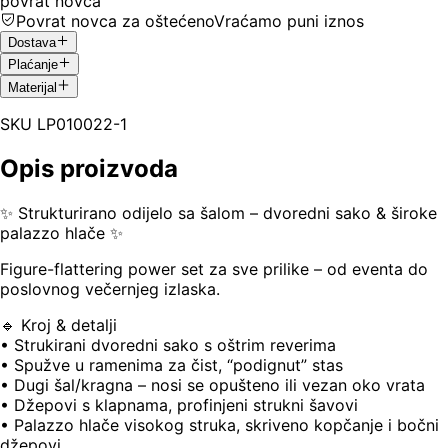
povrat novca
Povrat novca za oštećeno
Vraćamo puni iznos
Dostava
Plaćanje
Materijal
SKU
LP010022-1
Opis proizvoda
✨ Strukturirano odijelo sa šalom – dvoredni sako & široke
palazzo hlače ✨
Figure-flattering power set za sve prilike – od eventa do
poslovnog večernjeg izlaska.
🔹 Kroj & detalji
• Strukirani dvoredni sako s oštrim reverima
• Spužve u ramenima za čist, “podignut” stas
• Dugi šal/kragna – nosi se opušteno ili vezan oko vrata
• Džepovi s klapnama, profinjeni strukni šavovi
• Palazzo hlače visokog struka, skriveno kopčanje i bočni
džepovi