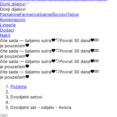
Donji dijelovi
Donji dijelovi
Pantalone
Farmerice
Suknje
Šorcevi
Tajice
Kombinezoni
Lingerie
Dodaci
Nakit
ite sada — šaljemo sutra
Povrat 30 dana
je pouzećem
ite sada — šaljemo sutra
Povrat 30 dana
je pouzećem
ite sada — šaljemo sutra
Povrat 30 dana
je pouzećem
ite sada — šaljemo sutra
Povrat 30 dana
je pouzećem
Početna
·
Dvodjelni setovi
·
Dvodjelni set – odijelo - Aviora