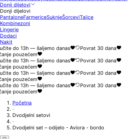
Donji dijelovi
Donji dijelovi
Pantalone
Farmerice
Suknje
Šorcevi
Tajice
Kombinezoni
Lingerie
Dodaci
Nakit
čite do 13h — šaljemo danas
Povrat 30 dana
ćanje pouzećem
čite do 13h — šaljemo danas
Povrat 30 dana
ćanje pouzećem
čite do 13h — šaljemo danas
Povrat 30 dana
ćanje pouzećem
čite do 13h — šaljemo danas
Povrat 30 dana
ćanje pouzećem
Početna
·
Dvodjelni setovi
·
Dvodjelni set – odijelo - Aviora - bordo