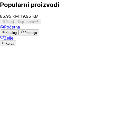
Popularni proizvodi
85
.
95
KM
119.95
KM
Dodaj
Kupi odmah
Početna
Katalog
Pretraga
Želje
Korpa