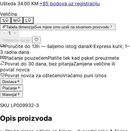
Ušteda
34.00
KM
·
+
85
bodova uz registraciju
Veličina
S
M
L
Tabela dimenzija
Sve mjere smo uzeli na stvarnom proizvodu
1
Odaberite opcije
Poručite do 13h — šaljemo istog dana
X-Express kurir, 1–
3 radna dana
Plaćanje pouzećem
Platite tek kad paket preuzmete
Povrat do 30 dana, bez pitanja
Zamjena veličine ili
povrat novca
Povrat novca za oštećeno
Vraćamo puni iznos
Dostava
Plaćanje
Materijal
SKU
LP009932-3
Opis proizvoda