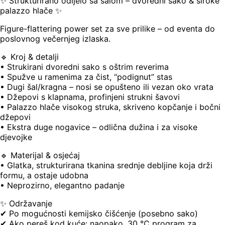
✨ Strukturirano odijelo sa šalom – dvoredni sako & široke
palazzo hlače ✨
Figure-flattering power set za sve prilike – od eventa do
poslovnog večernjeg izlaska.
🔹 Kroj & detalji
• Strukirani dvoredni sako s oštrim reverima
• Spužve u ramenima za čist, “podignut” stas
• Dugi šal/kragna – nosi se opušteno ili vezan oko vrata
• Džepovi s klapnama, profinjeni strukni šavovi
• Palazzo hlače visokog struka, skriveno kopčanje i bočni
džepovi
• Ekstra duge nogavice – odlična dužina i za visoke
djevojke
🔹 Materijal & osjećaj
• Glatka, strukturirana tkanina srednje debljine koja drži
formu, a ostaje udobna
• Neprozirno, elegantno padanje
✨ Održavanje
✔ Po mogućnosti kemijsko čišćenje (posebno sako)
✔ Ako pereš kod kuće: naopako, 30 °C program za