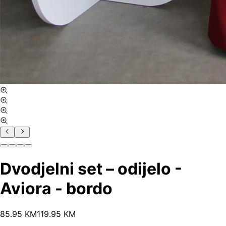
Dvodjelni set – odijelo -
Aviora - bordo
85
.
95
KM
119.95
KM