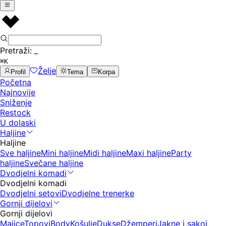
Pretraži:
_
⌘K
Želje
Profil
Tema
Korpa
Početna
Najnovije
Sniženje
Restock
U dolaski
Haljine
Haljine
Sve haljine
Mini haljine
Midi haljine
Maxi haljine
Party
haljine
Svečane haljine
Dvodjelni komadi
Dvodjelni komadi
Dvodjelni setovi
Dvodjelne trenerke
Gornji dijelovi
Gornji dijelovi
Majice
Topovi
Body
Košulje
Dukse
Džemperi
Jakne i sakoi