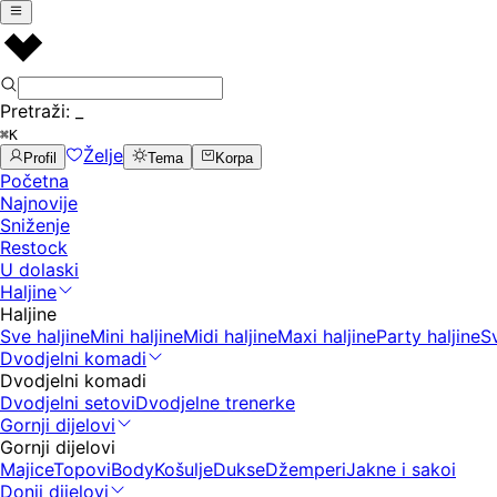
Pretraži:
_
⌘K
Želje
Profil
Tema
Korpa
Početna
Najnovije
Sniženje
Restock
U dolaski
Haljine
Haljine
Sve haljine
Mini haljine
Midi haljine
Maxi haljine
Party haljine
S
Dvodjelni komadi
Dvodjelni komadi
Dvodjelni setovi
Dvodjelne trenerke
Gornji dijelovi
Gornji dijelovi
Majice
Topovi
Body
Košulje
Dukse
Džemperi
Jakne i sakoi
Donji dijelovi