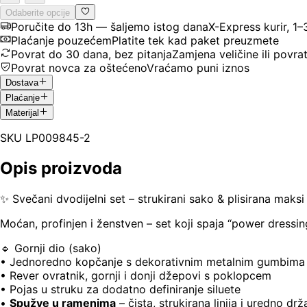
Odaberite opcije
Poručite do 13h — šaljemo istog dana
X-Express kurir, 1
Plaćanje pouzećem
Platite tek kad paket preuzmete
Povrat do 30 dana, bez pitanja
Zamjena veličine ili povra
Povrat novca za oštećeno
Vraćamo puni iznos
Dostava
Plaćanje
Materijal
SKU
LP009845-2
Opis proizvoda
✨ Svečani dvodijelni set – strukirani sako & plisirana maksi
Moćan, profinjen i ženstven – set koji spaja “power dressing
🔹 Gornji dio (sako)
• Jednoredno kopčanje s dekorativnim metalnim gumbima
• Rever ovratnik, gornji i donji džepovi s poklopcem
• Pojas u struku za dodatno definiranje siluete
•
Spužve u ramenima
– čista, strukirana linija i uredno drž