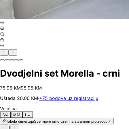
Dvodjelni set Morella - crni
75
.
95
KM
95.95
KM
Ušteda
20.00
KM
·
+
75
bodova uz registraciju
Veličina
S
M
L
Tabela dimenzija
Sve mjere smo uzeli na stvarnom proizvodu
1