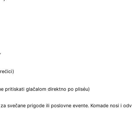
”
rećici)
e pritiskati glačalom direktno po pliséu)
i za svečane prigode ili poslovne evente. Komade nosi i odvo