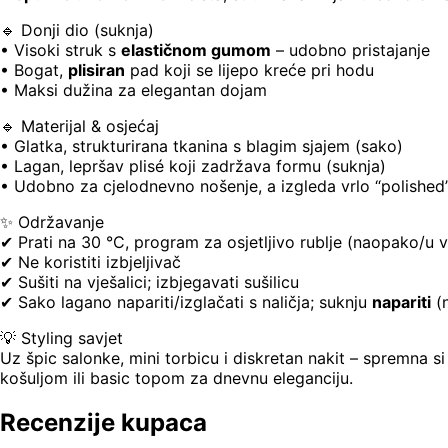
🔹 Donji dio (suknja)
• Visoki struk s
elastičnom gumom
– udobno pristajanje
• Bogat,
plisiran
pad koji se lijepo kreće pri hodu
• Maksi dužina za elegantan dojam
🔹 Materijal & osjećaj
• Glatka, strukturirana tkanina s blagim sjajem (sako)
• Lagan, lepršav plisé koji zadržava formu (suknja)
• Udobno za cjelodnevno nošenje, a izgleda vrlo “polished
✨ Održavanje
✔ Prati na 30 °C, program za osjetljivo rublje (naopako/u v
✔ Ne koristiti izbjeljivač
✔ Sušiti na vješalici; izbjegavati sušilicu
✔ Sako lagano napariti/izglačati s naličja; suknju
napariti
(n
💡 Styling savjet
Uz špic salonke, mini torbicu i diskretan nakit – spremna s
košuljom ili basic topom za dnevnu eleganciju.
Recenzije kupaca