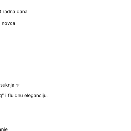
–3 radna dana
t novca
 suknja ✨
” i fluidnu eleganciju.
anje