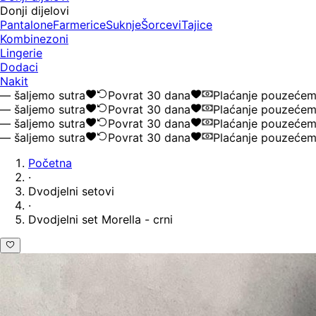
Donji dijelovi
Pantalone
Farmerice
Suknje
Šorcevi
Tajice
Kombinezoni
Lingerie
Dodaci
Nakit
ljemo sutra
Povrat 30 dana
Plaćanje pouzećem
ljemo sutra
Povrat 30 dana
Plaćanje pouzećem
ljemo sutra
Povrat 30 dana
Plaćanje pouzećem
ljemo sutra
Povrat 30 dana
Plaćanje pouzećem
Početna
·
Dvodjelni setovi
·
Dvodjelni set Morella - crni