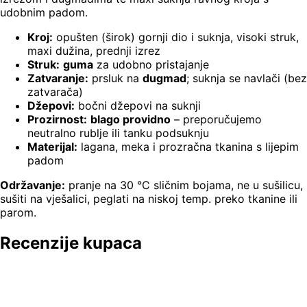
udobnim padom.
Kroj:
opušten (širok) gornji dio i suknja, visoki struk,
maxi dužina, prednji izrez
Struk:
guma
za udobno pristajanje
Zatvaranje:
prsluk na
dugmad
; suknja se navlači (bez
zatvarača)
Džepovi:
bočni džepovi na suknji
Prozirnost:
blago providno
– preporučujemo
neutralno rublje ili tanku podsuknju
Materijal:
lagana, meka i prozračna tkanina s lijepim
padom
Održavanje:
pranje na 30 °C sličnim bojama, ne u sušilicu,
sušiti na vješalici, peglati na niskoj temp. preko tkanine ili
parom.
Recenzije kupaca