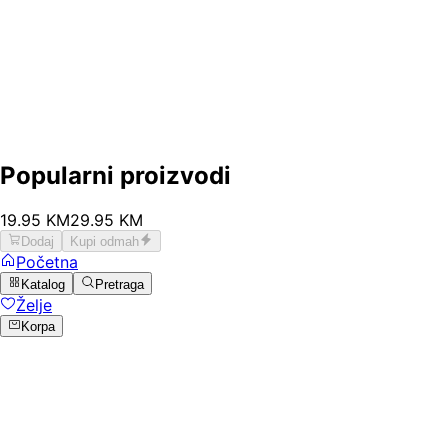
Popularni proizvodi
19
.
95
KM
29.95
KM
Dodaj
Kupi odmah
Početna
Katalog
Pretraga
Želje
Korpa