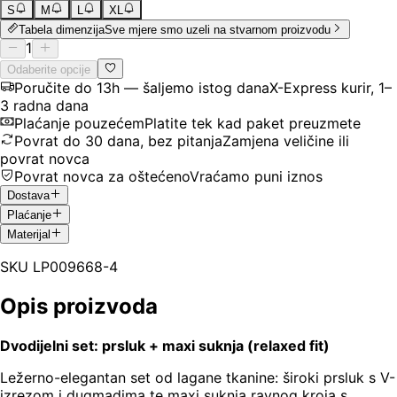
S
M
L
XL
Tabela dimenzija
Sve mjere smo uzeli na stvarnom proizvodu
1
Odaberite opcije
Poručite do 13h — šaljemo istog dana
X-Express kurir, 1–
3 radna dana
Plaćanje pouzećem
Platite tek kad paket preuzmete
Povrat do 30 dana, bez pitanja
Zamjena veličine ili
povrat novca
Povrat novca za oštećeno
Vraćamo puni iznos
Dostava
Plaćanje
Materijal
SKU
LP009668-4
Opis proizvoda
Dvodijelni set: prsluk + maxi suknja (relaxed fit)
Ležerno-elegantan set od lagane tkanine: široki prsluk s V-
izrezom i dugmadima te maxi suknja ravnog kroja s