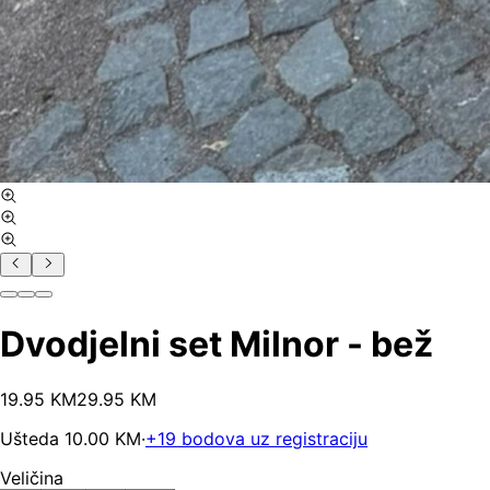
Dvodjelni set Milnor - bež
19
.
95
KM
29.95
KM
Ušteda
10.00
KM
·
+
19
bodova uz registraciju
Veličina