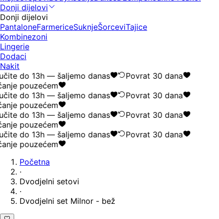
Donji dijelovi
Donji dijelovi
Pantalone
Farmerice
Suknje
Šorcevi
Tajice
Kombinezoni
Lingerie
Dodaci
Nakit
čite do 13h — šaljemo danas
Povrat 30 dana
anje pouzećem
čite do 13h — šaljemo danas
Povrat 30 dana
anje pouzećem
čite do 13h — šaljemo danas
Povrat 30 dana
anje pouzećem
čite do 13h — šaljemo danas
Povrat 30 dana
anje pouzećem
Početna
·
Dvodjelni setovi
·
Dvodjelni set Milnor - bež