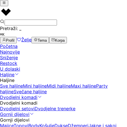
Pretraži:
_
⌘K
Želje
Profil
Tema
Korpa
Početna
Najnovije
Sniženje
Restock
U dolaski
Haljine
Haljine
Sve haljine
Mini haljine
Midi haljine
Maxi haljine
Party
haljine
Svečane haljine
Dvodjelni komadi
Dvodjelni komadi
Dvodjelni setovi
Dvodjelne trenerke
Gornji dijelovi
Gornji dijelovi
Majice
Topovi
Body
Košulje
Dukse
Džemperi
Jakne i sakoi