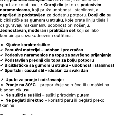
sportske kombinacije.
Gornji dio
je top s
podesivim
naramenicama
, koji pruža udobnost i stabilnost, a
naprijed je podstavljen
za dodatnu potporu.
Donji dio
su
biciklističke sa
gumom u struku
, koje prate liniju tijela i
osiguravaju maksimalnu udobnost pri nošenju.
Jednostavan, moderan i praktičan set
koji se lako
kombinuje u svakodnevnim outfitima.
🔹
Ključne karakteristike:
✔
Pamučni materijal – udoban i prozračan
✔
Podesive naramenice na topu za savršeno prijanjanje
✔
Podstavljen prednji dio topa za bolju potporu
✔
Biciklističke sa gumom u struku – udobnost i stabilnost
✔
Sportski i casual stil – idealan za svaki dan
📌
Upute za pranje i održavanje:
🔹
Pranje na 30°C
– preporučuje se ručno ili u mašini na
blagom ciklusu
🔹
Ne sušiti u sušilici
– sušiti prirodnim putem
🔹
Ne peglati direktno
– koristiti paru ili peglati preko
tkanine