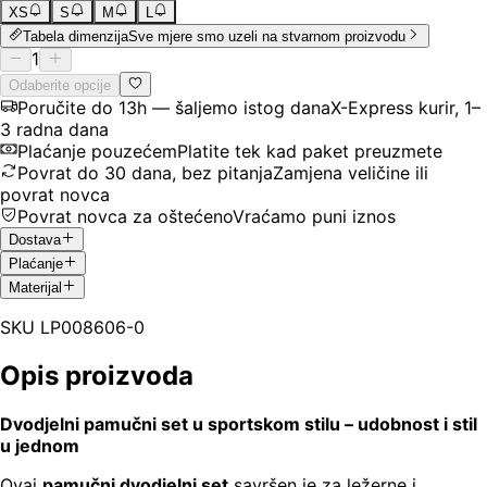
XS
S
M
L
Tabela dimenzija
Sve mjere smo uzeli na stvarnom proizvodu
1
Odaberite opcije
Poručite do 13h — šaljemo istog dana
X-Express kurir, 1–
3 radna dana
Plaćanje pouzećem
Platite tek kad paket preuzmete
Povrat do 30 dana, bez pitanja
Zamjena veličine ili
povrat novca
Povrat novca za oštećeno
Vraćamo puni iznos
Dostava
Plaćanje
Materijal
SKU
LP008606-0
Opis proizvoda
Dvodjelni pamučni set u sportskom stilu – udobnost i stil
u jednom
Ovaj
pamučni dvodjelni set
savršen je za ležerne i