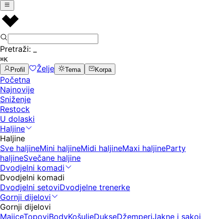
Pretraži:
_
⌘K
Želje
Profil
Tema
Korpa
Početna
Najnovije
Sniženje
Restock
U dolaski
Haljine
Haljine
Sve haljine
Mini haljine
Midi haljine
Maxi haljine
Party
haljine
Svečane haljine
Dvodjelni komadi
Dvodjelni komadi
Dvodjelni setovi
Dvodjelne trenerke
Gornji dijelovi
Gornji dijelovi
Majice
Topovi
Body
Košulje
Dukse
Džemperi
Jakne i sakoi