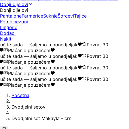
Donji dijelovi
Donji dijelovi
Pantalone
Farmerice
Suknje
Šorcevi
Tajice
Kombinezoni
Lingerie
Dodaci
Nakit
učite sada — šaljemo u ponedjeljak
Povrat 30
Plaćanje pouzećem
učite sada — šaljemo u ponedjeljak
Povrat 30
Plaćanje pouzećem
učite sada — šaljemo u ponedjeljak
Povrat 30
Plaćanje pouzećem
učite sada — šaljemo u ponedjeljak
Povrat 30
Plaćanje pouzećem
Početna
·
Dvodjelni setovi
·
Dvodjelni set Makayla - crni