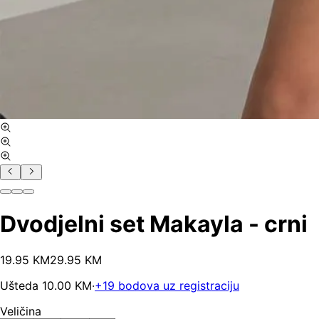
Dvodjelni set Makayla - crni
19
.
95
KM
29.95
KM
Ušteda
10.00
KM
·
+
19
bodova uz registraciju
Veličina