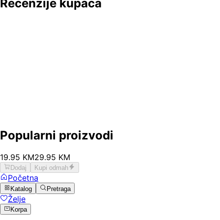
Recenzije kupaca
Popularni proizvodi
19
.
95
KM
29.95
KM
Dodaj
Kupi odmah
Početna
Katalog
Pretraga
Želje
Korpa