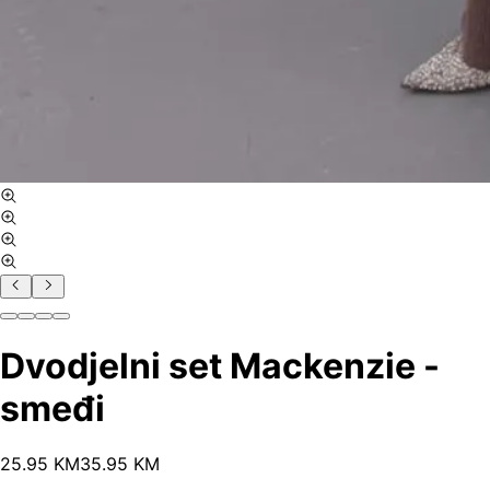
Dvodjelni set Mackenzie -
smeđi
25
.
95
KM
35.95
KM