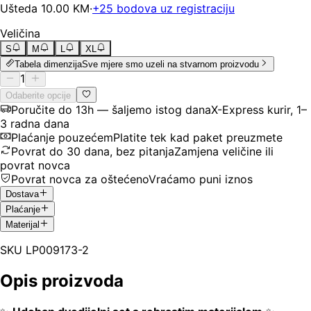
Ušteda
10.00
KM
·
+
25
bodova uz registraciju
Veličina
S
M
L
XL
Tabela dimenzija
Sve mjere smo uzeli na stvarnom proizvodu
1
Odaberite opcije
Poručite do 13h — šaljemo istog dana
X-Express kurir, 1–
3 radna dana
Plaćanje pouzećem
Platite tek kad paket preuzmete
Povrat do 30 dana, bez pitanja
Zamjena veličine ili
povrat novca
Povrat novca za oštećeno
Vraćamo puni iznos
Dostava
Plaćanje
Materijal
SKU
LP009173-2
Opis proizvoda