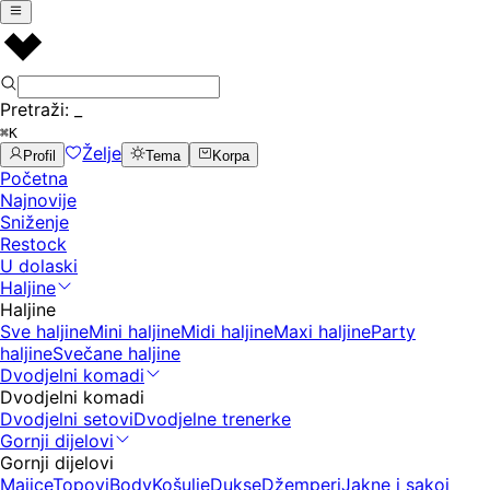
Pretraži:
_
⌘K
Želje
Profil
Tema
Korpa
Početna
Najnovije
Sniženje
Restock
U dolaski
Haljine
Haljine
Sve haljine
Mini haljine
Midi haljine
Maxi haljine
Party
haljine
Svečane haljine
Dvodjelni komadi
Dvodjelni komadi
Dvodjelni setovi
Dvodjelne trenerke
Gornji dijelovi
Gornji dijelovi
Majice
Topovi
Body
Košulje
Dukse
Džemperi
Jakne i sakoi