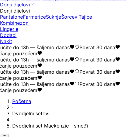
Donji dijelovi
Donji dijelovi
Pantalone
Farmerice
Suknje
Šorcevi
Tajice
Kombinezoni
Lingerie
Dodaci
Nakit
učite do 13h — šaljemo danas
Povrat 30 dana
ćanje pouzećem
učite do 13h — šaljemo danas
Povrat 30 dana
ćanje pouzećem
učite do 13h — šaljemo danas
Povrat 30 dana
ćanje pouzećem
učite do 13h — šaljemo danas
Povrat 30 dana
ćanje pouzećem
Početna
·
Dvodjelni setovi
·
Dvodjelni set Mackenzie - smeđi