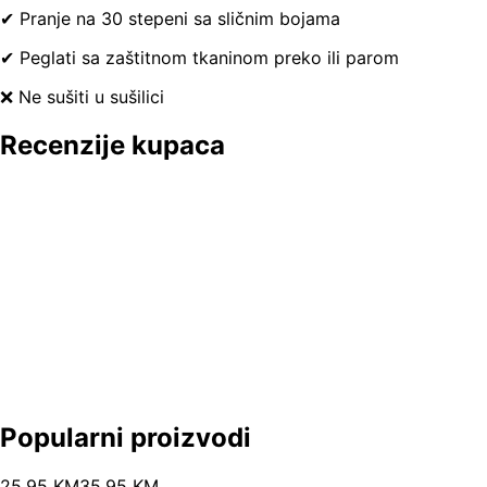
✔ Pranje na 30 stepeni sa sličnim bojama
✔ Peglati sa zaštitnom tkaninom preko ili parom
❌ Ne sušiti u sušilici
Recenzije kupaca
Popularni proizvodi
25
.
95
KM
35.95
KM