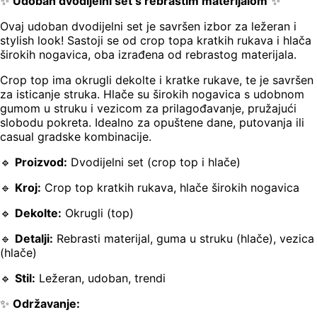
✨
Udoban dvodijelni set s rebrastim materijalom
✨
Ovaj udoban dvodijelni set je savršen izbor za ležeran i
stylish look! Sastoji se od crop topa kratkih rukava i hlača
širokih nogavica, oba izrađena od rebrastog materijala.
Crop top ima okrugli dekolte i kratke rukave, te je savršen
za isticanje struka. Hlače su širokih nogavica s udobnom
gumom u struku i vezicom za prilagođavanje, pružajući
slobodu pokreta. Idealno za opuštene dane, putovanja ili
casual gradske kombinacije.
🔹
Proizvod:
Dvodijelni set (crop top i hlače)
🔹
Kroj:
Crop top kratkih rukava, hlače širokih nogavica
🔹
Dekolte:
Okrugli (top)
🔹
Detalji:
Rebrasti materijal, guma u struku (hlače), vezica
(hlače)
🔹
Stil:
Ležeran, udoban, trendi
✨
Održavanje: