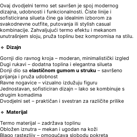
Ovaj dvodjelni termo set savršen je spoj modernog
dizajna, udobnosti i funkcionalnosti. Čiste linije i
sofisticirana silueta čine ga idealnim izborom za
svakodnevne outfite, putovanja ili stylish casual
kombinacije. Zahvaljujući termo efektu i mekanom
unutrašnjem sloju, pruža toplinu bez kompromisa na stilu.
🔹
Dizajn
Gornji dio ravnog kroja – moderan, minimalistički izgled
Dugi rukavi – dodatna toplina i elegantna silueta
Donji dio sa
elastičnom gumom u struku
– savršeno
prijanja i pruža udobnost
Ravne nogavice – vizualno izdužuju figuru
Jednostavan, sofisticiran dizajn – lako se kombinuje s
drugim komadima
Dvodjelni set – praktičan i svestran za različite prilike
🔹
Materijal
Termo materijal – zadržava toplinu
Obložen iznutra – mekan i ugodan na koži
Blago rastezljiv – omogućava slobodu pokreta