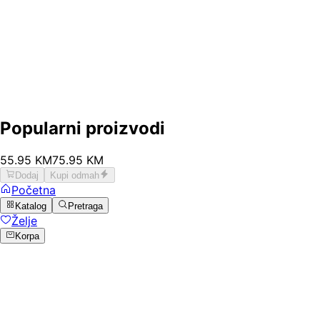
Popularni proizvodi
55
.
95
KM
75.95
KM
Dodaj
Kupi odmah
Početna
Katalog
Pretraga
Želje
Korpa