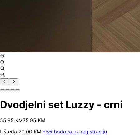
Dvodjelni set Luzzy - crni
55
.
95
KM
75.95
KM
Ušteda
20.00
KM
·
+
55
bodova uz registraciju