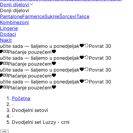
Donji dijelovi
Donji dijelovi
Pantalone
Farmerice
Suknje
Šorcevi
Tajice
Kombinezoni
Lingerie
Dodaci
Nakit
čite sada — šaljemo u ponedjeljak
Povrat 30
Plaćanje pouzećem
čite sada — šaljemo u ponedjeljak
Povrat 30
Plaćanje pouzećem
čite sada — šaljemo u ponedjeljak
Povrat 30
Plaćanje pouzećem
čite sada — šaljemo u ponedjeljak
Povrat 30
Plaćanje pouzećem
Početna
·
Dvodjelni setovi
·
Dvodjelni set Luzzy - crni