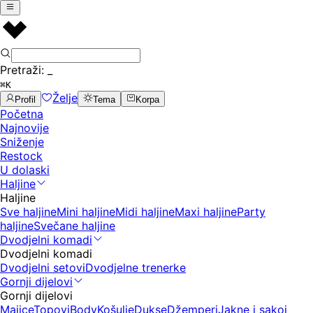
Pretraži:
_
⌘K
Želje
Profil
Tema
Korpa
Početna
Najnovije
Sniženje
Restock
U dolaski
Haljine
Haljine
Sve haljine
Mini haljine
Midi haljine
Maxi haljine
Party
haljine
Svečane haljine
Dvodjelni komadi
Dvodjelni komadi
Dvodjelni setovi
Dvodjelne trenerke
Gornji dijelovi
Gornji dijelovi
Majice
Topovi
Body
Košulje
Dukse
Džemperi
Jakne i sakoi