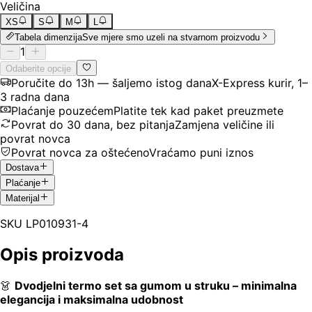
Veličina
XS
S
M
L
Tabela dimenzija
Sve mjere smo uzeli na stvarnom proizvodu
1
Odaberite opcije
Poručite do 13h — šaljemo istog dana
X-Express kurir, 1–
3 radna dana
Plaćanje pouzećem
Platite tek kad paket preuzmete
Povrat do 30 dana, bez pitanja
Zamjena veličine ili
povrat novca
Povrat novca za oštećeno
Vraćamo puni iznos
Dostava
Plaćanje
Materijal
SKU
LP010931-4
Opis proizvoda
👗
Dvodjelni termo set sa gumom u struku – minimalna
elegancija i maksimalna udobnost