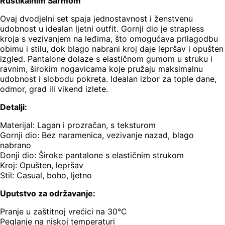
Rustikalnim Šarmom
Ovaj dvodjelni set spaja jednostavnost i ženstvenu
udobnost u idealan ljetni outfit. Gornji dio je strapless
kroja s vezivanjem na leđima, što omogućava prilagodbu
obimu i stilu, dok blago nabrani kroj daje lepršav i opušten
izgled. Pantalone dolaze s elastičnom gumom u struku i
ravnim, širokim nogavicama koje pružaju maksimalnu
udobnost i slobodu pokreta. Idealan izbor za tople dane,
odmor, grad ili vikend izlete.
Detalji:
Materijal: Lagan i prozračan, s teksturom
Gornji dio: Bez naramenica, vezivanje nazad, blago
nabrano
Donji dio: Široke pantalone s elastičnim strukom
Kroj: Opušten, lepršav
Stil: Casual, boho, ljetno
Uputstvo za održavanje:
Pranje u zaštitnoj vrećici na 30°C
Peglanje na niskoj temperaturi