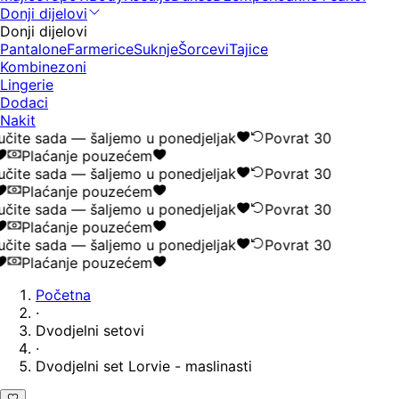
Donji dijelovi
Donji dijelovi
Pantalone
Farmerice
Suknje
Šorcevi
Tajice
Kombinezoni
Lingerie
Dodaci
Nakit
čite sada — šaljemo u ponedjeljak
Povrat 30
Plaćanje pouzećem
čite sada — šaljemo u ponedjeljak
Povrat 30
Plaćanje pouzećem
čite sada — šaljemo u ponedjeljak
Povrat 30
Plaćanje pouzećem
čite sada — šaljemo u ponedjeljak
Povrat 30
Plaćanje pouzećem
Početna
·
Dvodjelni setovi
·
Dvodjelni set Lorvie - maslinasti