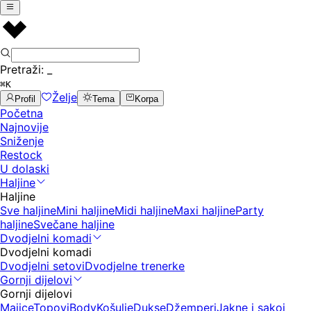
Pretraži:
_
⌘K
Želje
Profil
Tema
Korpa
Početna
Najnovije
Sniženje
Restock
U dolaski
Haljine
Haljine
Sve haljine
Mini haljine
Midi haljine
Maxi haljine
Party
haljine
Svečane haljine
Dvodjelni komadi
Dvodjelni komadi
Dvodjelni setovi
Dvodjelne trenerke
Gornji dijelovi
Gornji dijelovi
Majice
Topovi
Body
Košulje
Dukse
Džemperi
Jakne i sakoi