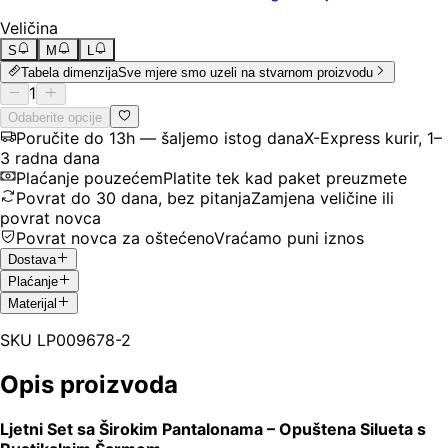
Veličina
S
M
L
Tabela dimenzija
Sve mjere smo uzeli na stvarnom proizvodu
1
Odaberite opcije
Poručite do 13h — šaljemo istog dana
X-Express kurir, 1–
3 radna dana
Plaćanje pouzećem
Platite tek kad paket preuzmete
Povrat do 30 dana, bez pitanja
Zamjena veličine ili
povrat novca
Povrat novca za oštećeno
Vraćamo puni iznos
Dostava
Plaćanje
Materijal
SKU
LP009678-2
Opis proizvoda
Ljetni Set sa Širokim Pantalonama – Opuštena Silueta s