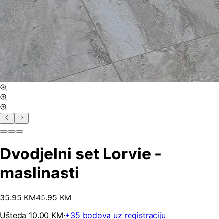
Dvodjelni set Lorvie -
maslinasti
35
.
95
KM
45.95
KM
Ušteda
10.00
KM
·
+
35
bodova uz registraciju