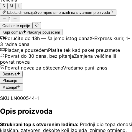
S
M
L
Tabela dimenzija
Sve mjere smo uzeli na stvarnom proizvodu
1
Odaberite opcije
Kupi odmah
Plaćanje pouzećem
Poručite do 13h — šaljemo istog dana
X-Express kurir, 1–
3 radna dana
Plaćanje pouzećem
Platite tek kad paket preuzmete
Povrat do 30 dana, bez pitanja
Zamjena veličine ili
povrat novca
Povrat novca za oštećeno
Vraćamo puni iznos
Dostava
Plaćanje
Materijal
SKU
LN000544-1
Opis proizvoda
Strukirani top s otvorenim leđima:
Prednji dio topa donosi
klasičan, zatvoreni dekolte koji izgleda iznimno otmjeno,