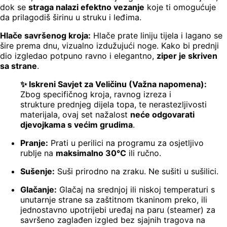
dok se
straga nalazi efektno vezanje
koje ti omogućuje
da prilagodiš širinu u struku i leđima.
Hlače savršenog kroja:
Hlače prate liniju tijela i lagano se
šire prema dnu, vizualno izdužujući noge. Kako bi prednji
dio izgledao potpuno ravno i elegantno,
ziper je skriven
sa strane
.
✨ Iskreni Savjet za Veličinu (Važna napomena):
Zbog specifičnog kroja, ravnog izreza i
strukture prednjeg dijela topa, te nerastezljivosti
materijala, ovaj set nažalost
neće odgovarati
djevojkama s većim grudima
.
Pranje:
Prati u perilici na programu za osjetljivo
rublje na
maksimalno 30°C
ili ručno.
Sušenje:
Suši prirodno na zraku. Ne sušiti u sušilici.
Glačanje:
Glačaj na srednjoj ili niskoj temperaturi s
unutarnje strane sa zaštitnom tkaninom preko, ili
jednostavno upotrijebi uređaj na paru (steamer) za
savršeno zaglađen izgled bez sjajnih tragova na