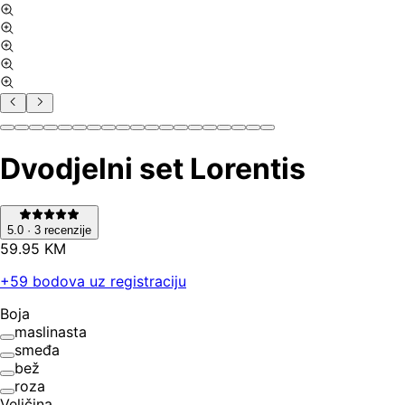
Dvodjelni set Lorentis
5.0
·
3
recenzije
59
.
95
KM
+
59
bodova uz registraciju
Boja
maslinasta
smeđa
bež
roza
Veličina