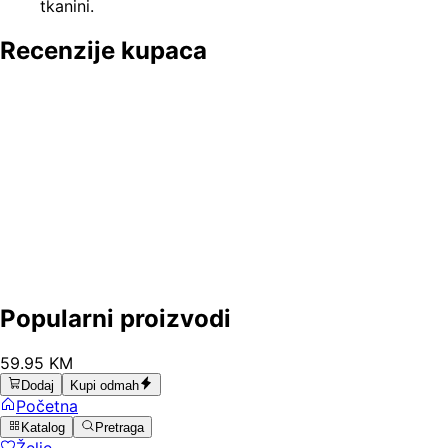
tkanini.
Recenzije kupaca
Popularni proizvodi
59
.
95
KM
Dodaj
Kupi odmah
Početna
Katalog
Pretraga
Želje