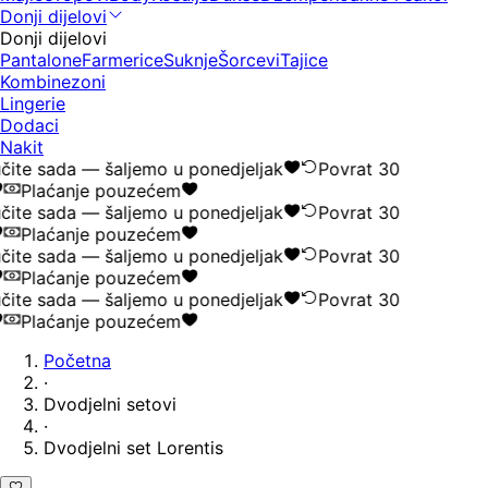
Donji dijelovi
Donji dijelovi
Pantalone
Farmerice
Suknje
Šorcevi
Tajice
Kombinezoni
Lingerie
Dodaci
Nakit
ite sada — šaljemo u ponedjeljak
Povrat 30
Plaćanje pouzećem
ite sada — šaljemo u ponedjeljak
Povrat 30
Plaćanje pouzećem
ite sada — šaljemo u ponedjeljak
Povrat 30
Plaćanje pouzećem
ite sada — šaljemo u ponedjeljak
Povrat 30
Plaćanje pouzećem
Početna
·
Dvodjelni setovi
·
Dvodjelni set Lorentis