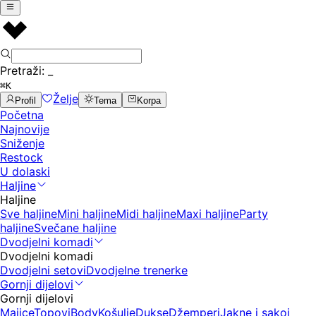
Pretraži:
_
⌘K
Želje
Profil
Tema
Korpa
Početna
Najnovije
Sniženje
Restock
U dolaski
Haljine
Haljine
Sve haljine
Mini haljine
Midi haljine
Maxi haljine
Party
haljine
Svečane haljine
Dvodjelni komadi
Dvodjelni komadi
Dvodjelni setovi
Dvodjelne trenerke
Gornji dijelovi
Gornji dijelovi
Majice
Topovi
Body
Košulje
Dukse
Džemperi
Jakne i sakoi