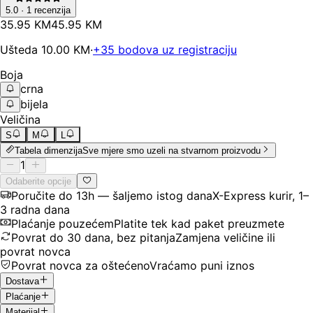
5.0
·
1
recenzija
35
.
95
KM
45.95
KM
Ušteda
10.00
KM
·
+
35
bodova uz registraciju
Boja
crna
bijela
Veličina
S
M
L
Tabela dimenzija
Sve mjere smo uzeli na stvarnom proizvodu
1
Odaberite opcije
Poručite do 13h — šaljemo istog dana
X-Express kurir, 1–
3 radna dana
Plaćanje pouzećem
Platite tek kad paket preuzmete
Povrat do 30 dana, bez pitanja
Zamjena veličine ili
povrat novca
Povrat novca za oštećeno
Vraćamo puni iznos
Dostava
Plaćanje
Materijal