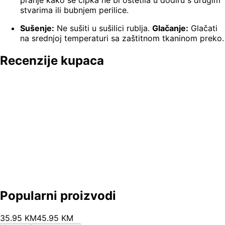
pranje kako se čipka ne bi oštetila u dodiru s drugim
stvarima ili bubnjem perilice.
Sušenje:
Ne sušiti u sušilici rublja.
Glačanje:
Glačati
na srednjoj temperaturi sa zaštitnom tkaninom preko.
Recenzije kupaca
Popularni proizvodi
35
.
95
KM
45.95
KM