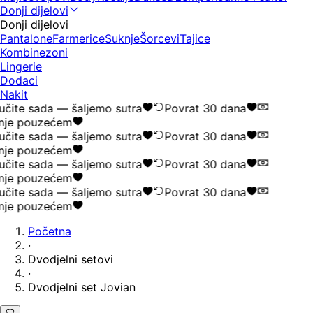
Donji dijelovi
Donji dijelovi
Pantalone
Farmerice
Suknje
Šorcevi
Tajice
Kombinezoni
Lingerie
Dodaci
Nakit
čite sada — šaljemo sutra
Povrat 30 dana
nje pouzećem
čite sada — šaljemo sutra
Povrat 30 dana
nje pouzećem
čite sada — šaljemo sutra
Povrat 30 dana
nje pouzećem
čite sada — šaljemo sutra
Povrat 30 dana
nje pouzećem
Početna
·
Dvodjelni setovi
·
Dvodjelni set Jovian