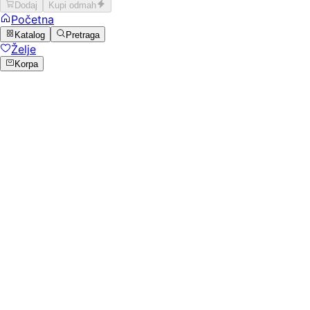
Dodaj
Kupi odmah
Početna
Katalog
Pretraga
Želje
Korpa