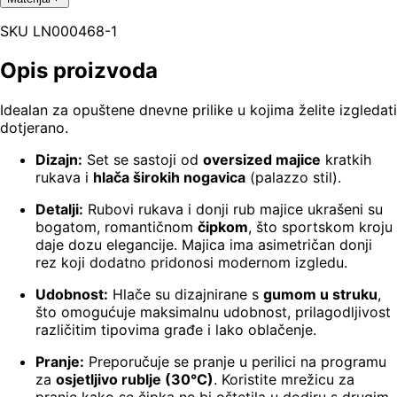
SKU
LN000468-1
Opis proizvoda
Idealan za opuštene dnevne prilike u kojima želite izgledati
dotjerano.
Dizajn:
Set se sastoji od
oversized majice
kratkih
rukava i
hlača širokih nogavica
(palazzo stil).
Detalji:
Rubovi rukava i donji rub majice ukrašeni su
bogatom, romantičnom
čipkom
, što sportskom kroju
daje dozu elegancije. Majica ima asimetričan donji
rez koji dodatno pridonosi modernom izgledu.
Udobnost:
Hlače su dizajnirane s
gumom u struku
,
što omogućuje maksimalnu udobnost, prilagodljivost
različitim tipovima građe i lako oblačenje.
Pranje:
Preporučuje se pranje u perilici na programu
za
osjetljivo rublje (30°C)
. Koristite mrežicu za