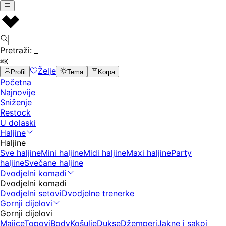
Pretraži:
_
⌘K
Želje
Profil
Tema
Korpa
Početna
Najnovije
Sniženje
Restock
U dolaski
Haljine
Haljine
Sve haljine
Mini haljine
Midi haljine
Maxi haljine
Party
haljine
Svečane haljine
Dvodjelni komadi
Dvodjelni komadi
Dvodjelni setovi
Dvodjelne trenerke
Gornji dijelovi
Gornji dijelovi
Majice
Topovi
Body
Košulje
Dukse
Džemperi
Jakne i sakoi