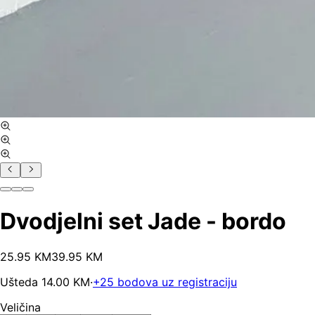
Dvodjelni set Jade - bordo
25
.
95
KM
39.95
KM
Ušteda
14.00
KM
·
+
25
bodova uz registraciju
Veličina