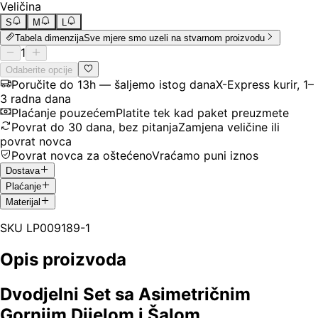
Veličina
S
M
L
Tabela dimenzija
Sve mjere smo uzeli na stvarnom proizvodu
1
Odaberite opcije
Poručite do 13h — šaljemo istog dana
X-Express kurir, 1–
3 radna dana
Plaćanje pouzećem
Platite tek kad paket preuzmete
Povrat do 30 dana, bez pitanja
Zamjena veličine ili
povrat novca
Povrat novca za oštećeno
Vraćamo puni iznos
Dostava
Plaćanje
Materijal
SKU
LP009189-1
Opis proizvoda
Dvodjelni Set sa Asimetričnim
Gornjim Dijelom i Šalom