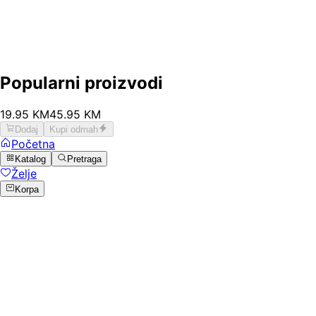
Popularni proizvodi
19
.
95
KM
45.95
KM
Dodaj
Kupi odmah
Početna
Katalog
Pretraga
Želje
Korpa