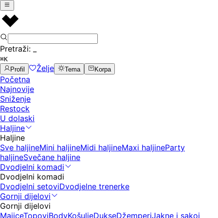
Pretraži:
_
⌘K
Želje
Profil
Tema
Korpa
Početna
Najnovije
Sniženje
Restock
U dolaski
Haljine
Haljine
Sve haljine
Mini haljine
Midi haljine
Maxi haljine
Party
haljine
Svečane haljine
Dvodjelni komadi
Dvodjelni komadi
Dvodjelni setovi
Dvodjelne trenerke
Gornji dijelovi
Gornji dijelovi
Majice
Topovi
Body
Košulje
Dukse
Džemperi
Jakne i sakoi