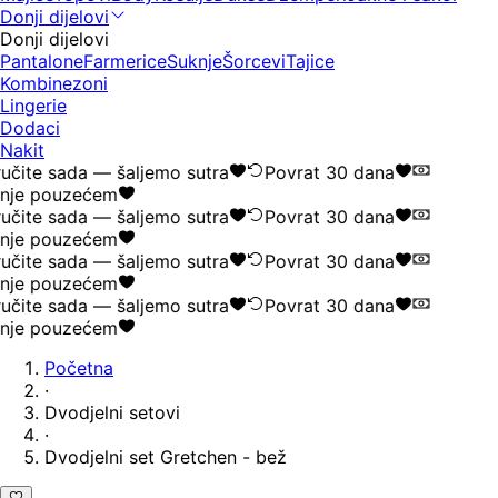
Donji dijelovi
Donji dijelovi
Pantalone
Farmerice
Suknje
Šorcevi
Tajice
Kombinezoni
Lingerie
Dodaci
Nakit
učite sada — šaljemo sutra
Povrat 30 dana
nje pouzećem
učite sada — šaljemo sutra
Povrat 30 dana
nje pouzećem
učite sada — šaljemo sutra
Povrat 30 dana
nje pouzećem
učite sada — šaljemo sutra
Povrat 30 dana
nje pouzećem
Početna
·
Dvodjelni setovi
·
Dvodjelni set Gretchen - bež