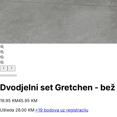
Dvodjelni set Gretchen - bež
19
.
95
KM
45.95
KM
Ušteda
26.00
KM
·
+
19
bodova uz registraciju