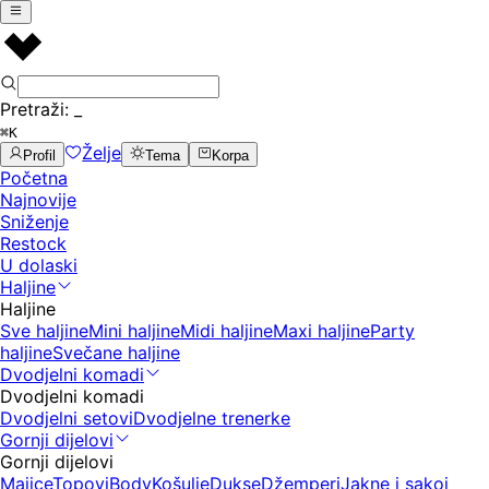
Pretraži:
_
⌘K
Želje
Profil
Tema
Korpa
Početna
Najnovije
Sniženje
Restock
U dolaski
Haljine
Haljine
Sve haljine
Mini haljine
Midi haljine
Maxi haljine
Party
haljine
Svečane haljine
Dvodjelni komadi
Dvodjelni komadi
Dvodjelni setovi
Dvodjelne trenerke
Gornji dijelovi
Gornji dijelovi
Majice
Topovi
Body
Košulje
Dukse
Džemperi
Jakne i sakoi