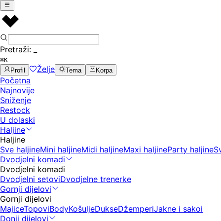
Pretraži:
_
⌘K
Želje
Profil
Tema
Korpa
Početna
Najnovije
Sniženje
Restock
U dolaski
Haljine
Haljine
Sve haljine
Mini haljine
Midi haljine
Maxi haljine
Party haljine
S
Dvodjelni komadi
Dvodjelni komadi
Dvodjelni setovi
Dvodjelne trenerke
Gornji dijelovi
Gornji dijelovi
Majice
Topovi
Body
Košulje
Dukse
Džemperi
Jakne i sakoi
Donji dijelovi