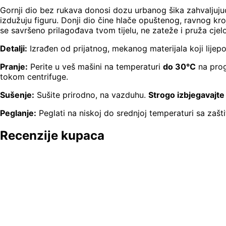
Gornji dio bez rukava donosi dozu urbanog šika zahvaljuju
izdužuju figuru. Donji dio čine hlače opuštenog, ravnog kr
se savršeno prilagođava tvom tijelu, ne zateže i pruža cje
Detalji:
Izrađen od prijatnog, mekanog materijala koji lijep
Pranje:
Perite u veš mašini na temperaturi
do 30°C
na prog
tokom centrifuge.
Sušenje:
Sušite prirodno, na vazduhu.
Strogo izbjegavajte 
Peglanje:
Peglati na niskoj do srednjoj temperaturi sa zašt
Recenzije kupaca