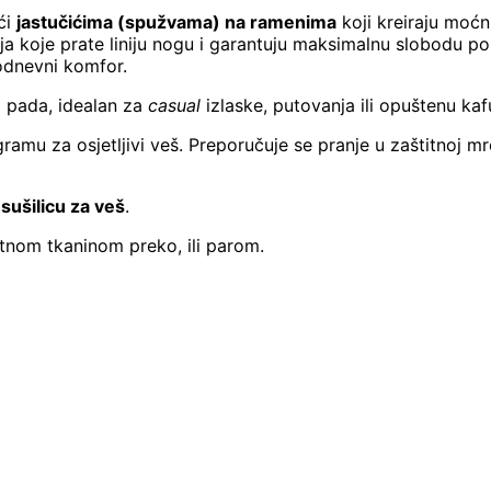
ći
jastučićima (spužvama) na ramenima
koji kreiraju moćn
oja koje prate liniju nogu i garantuju maksimalnu slobodu p
lodnevni komfor.
o pada, idealan za
casual
izlaske, putovanja ili opuštenu kaf
ramu za osjetljivi veš. Preporučuje se pranje u zaštitnoj m
sušilicu za veš
.
itnom tkaninom preko, ili parom.