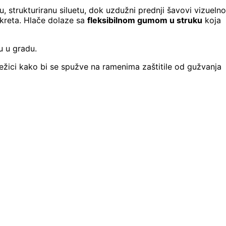
u, strukturiranu siluetu, dok uzdužni prednji šavovi vizuelno
okreta. Hlače dolaze sa
fleksibilnom gumom u struku
koja
u u gradu.
režici kako bi se spužve na ramenima zaštitile od gužvanja