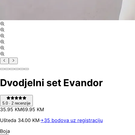
Dvodjelni set Evandor
5.0
·
2
recenzije
35
.
95
KM
69.95
KM
Ušteda
34.00
KM
·
+
35
bodova uz registraciju
Boja