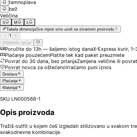
tamnoplava
bež
Veličina
S
M
L
Tabela dimenzija
Sve mjere smo uzeli na stvarnom proizvodu
1
Odaberite opcije
Poručite do 13h — šaljemo istog dana
X-Express kurir, 1
Plaćanje pouzećem
Platite tek kad paket preuzmete
Povrat do 30 dana, bez pitanja
Zamjena veličine ili povra
Povrat novca za oštećeno
Vraćamo puni iznos
Dostava
Plaćanje
Materijal
SKU
LN000568-1
Opis proizvoda
Tražiš outfit u kojem ćeš izgledati stilizovano u svakom t
svakodnevne kombinacije.