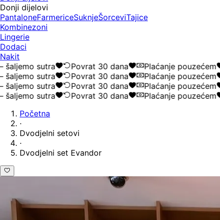
Donji dijelovi
Pantalone
Farmerice
Suknje
Šorcevi
Tajice
Kombinezoni
Lingerie
Dodaci
Nakit
ljemo sutra
Povrat 30 dana
Plaćanje pouzećem
ljemo sutra
Povrat 30 dana
Plaćanje pouzećem
ljemo sutra
Povrat 30 dana
Plaćanje pouzećem
ljemo sutra
Povrat 30 dana
Plaćanje pouzećem
Početna
·
Dvodjelni setovi
·
Dvodjelni set Evandor