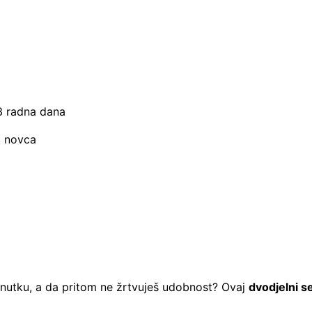
–3 radna dana
t novca
renutku, a da pritom ne žrtvuješ udobnost? Ovaj
dvodjelni s