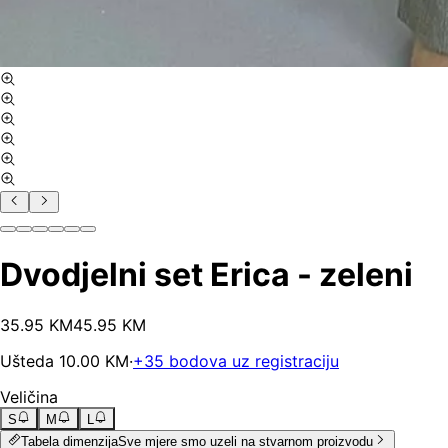
Dvodjelni set Erica - zeleni
35
.
95
KM
45.95
KM
Ušteda
10.00
KM
·
+
35
bodova uz registraciju
Veličina
S
M
L
Tabela dimenzija
Sve mjere smo uzeli na stvarnom proizvodu