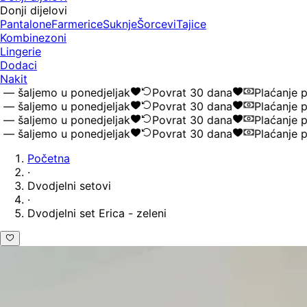
Donji dijelovi
Pantalone
Farmerice
Suknje
Šorcevi
Tajice
Kombinezoni
Lingerie
Dodaci
Nakit
 šaljemo u ponedjeljak
Povrat 30 dana
Plaćanje po
 šaljemo u ponedjeljak
Povrat 30 dana
Plaćanje po
 šaljemo u ponedjeljak
Povrat 30 dana
Plaćanje po
 šaljemo u ponedjeljak
Povrat 30 dana
Plaćanje po
Početna
·
Dvodjelni setovi
·
Dvodjelni set Erica - zeleni