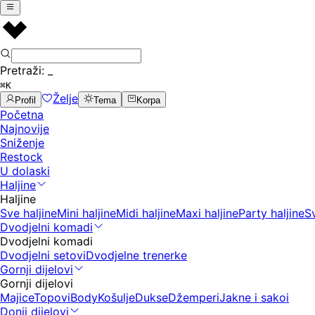
Pretraži:
_
⌘K
Želje
Profil
Tema
Korpa
Početna
Najnovije
Sniženje
Restock
U dolaski
Haljine
Haljine
Sve haljine
Mini haljine
Midi haljine
Maxi haljine
Party haljine
S
Dvodjelni komadi
Dvodjelni komadi
Dvodjelni setovi
Dvodjelne trenerke
Gornji dijelovi
Gornji dijelovi
Majice
Topovi
Body
Košulje
Dukse
Džemperi
Jakne i sakoi
Donji dijelovi