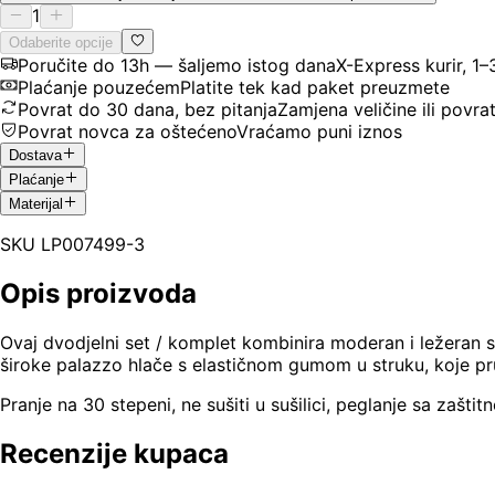
1
Odaberite opcije
Poručite do 13h — šaljemo istog dana
X-Express kurir, 1
Plaćanje pouzećem
Platite tek kad paket preuzmete
Povrat do 30 dana, bez pitanja
Zamjena veličine ili povra
Povrat novca za oštećeno
Vraćamo puni iznos
Dostava
Plaćanje
Materijal
SKU
LP007499-3
Opis proizvoda
Ovaj dvodjelni set / komplet kombinira moderan i ležeran sti
široke palazzo hlače s elastičnom gumom u struku, koje pr
Pranje na 30 stepeni, ne sušiti u sušilici, peglanje sa zašt
Recenzije kupaca