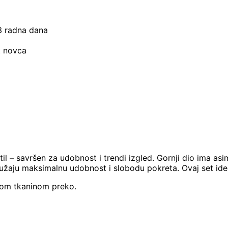
–3 radna dana
t novca
l – savršen za udobnost i trendi izgled. Gornji dio ima asime
užaju maksimalnu udobnost i slobodu pokreta. Ovaj set ide
itnom tkaninom preko.