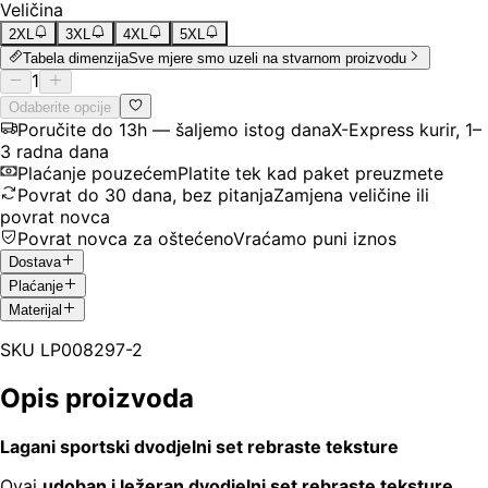
Veličina
2XL
3XL
4XL
5XL
Tabela dimenzija
Sve mjere smo uzeli na stvarnom proizvodu
1
Odaberite opcije
Poručite do 13h — šaljemo istog dana
X-Express kurir, 1–
3 radna dana
Plaćanje pouzećem
Platite tek kad paket preuzmete
Povrat do 30 dana, bez pitanja
Zamjena veličine ili
povrat novca
Povrat novca za oštećeno
Vraćamo puni iznos
Dostava
Plaćanje
Materijal
SKU
LP008297-2
Opis proizvoda
Lagani sportski dvodjelni set rebraste teksture
Ovaj
udoban i ležeran dvodjelni set rebraste teksture