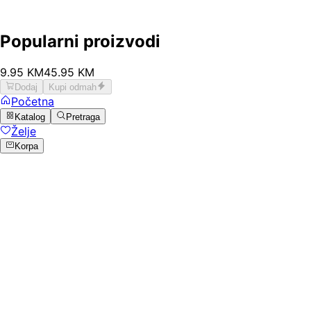
Popularni proizvodi
9
.
95
KM
45.95
KM
Dodaj
Kupi odmah
Početna
Katalog
Pretraga
Želje
Korpa