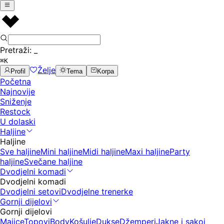
Pretraži:
_
⌘K
Želje
Profil
Tema
Korpa
Početna
Najnovije
Sniženje
Restock
U dolaski
Haljine
Haljine
Sve haljine
Mini haljine
Midi haljine
Maxi haljine
Party
haljine
Svečane haljine
Dvodjelni komadi
Dvodjelni komadi
Dvodjelni setovi
Dvodjelne trenerke
Gornji dijelovi
Gornji dijelovi
Majice
Topovi
Body
Košulje
Dukse
Džemperi
Jakne i sakoi