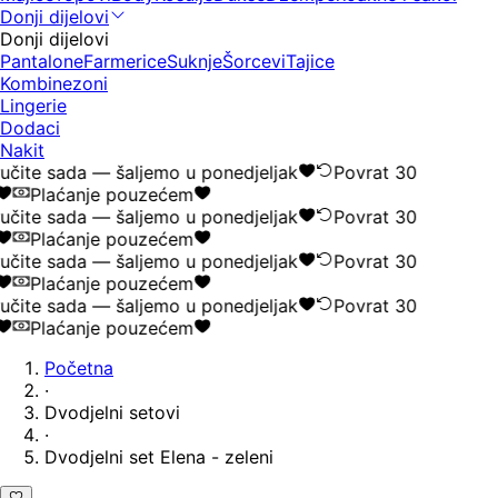
Donji dijelovi
Donji dijelovi
Pantalone
Farmerice
Suknje
Šorcevi
Tajice
Kombinezoni
Lingerie
Dodaci
Nakit
čite sada — šaljemo u ponedjeljak
Povrat 30
Plaćanje pouzećem
čite sada — šaljemo u ponedjeljak
Povrat 30
Plaćanje pouzećem
čite sada — šaljemo u ponedjeljak
Povrat 30
Plaćanje pouzećem
čite sada — šaljemo u ponedjeljak
Povrat 30
Plaćanje pouzećem
Početna
·
Dvodjelni setovi
·
Dvodjelni set Elena - zeleni