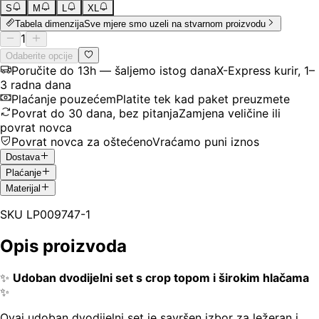
S
M
L
XL
Tabela dimenzija
Sve mjere smo uzeli na stvarnom proizvodu
1
Odaberite opcije
Poručite do 13h — šaljemo istog dana
X-Express kurir, 1–
3 radna dana
Plaćanje pouzećem
Platite tek kad paket preuzmete
Povrat do 30 dana, bez pitanja
Zamjena veličine ili
povrat novca
Povrat novca za oštećeno
Vraćamo puni iznos
Dostava
Plaćanje
Materijal
SKU
LP009747-1
Opis proizvoda
✨
Udoban dvodijelni set s crop topom i širokim hlačama
✨
Ovaj udoban dvodijelni set je savršen izbor za ležeran i