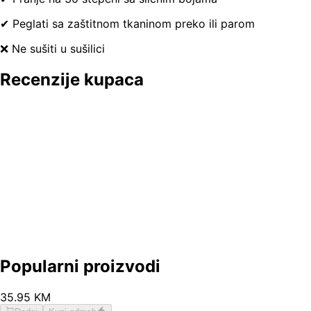
✔ Peglati sa zaštitnom tkaninom preko ili parom
❌ Ne sušiti u sušilici
Recenzije kupaca
Popularni proizvodi
35
.
95
KM