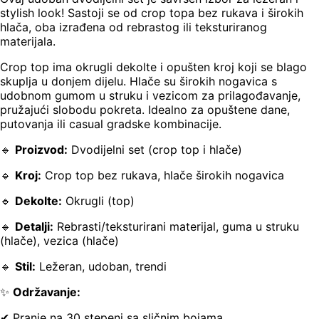
stylish look! Sastoji se od crop topa bez rukava i širokih
hlača, oba izrađena od rebrastog ili teksturiranog
materijala.
Crop top ima okrugli dekolte i opušten kroj koji se blago
skuplja u donjem dijelu. Hlače su širokih nogavica s
udobnom gumom u struku i vezicom za prilagođavanje,
pružajući slobodu pokreta. Idealno za opuštene dane,
putovanja ili casual gradske kombinacije.
🔹
Proizvod:
Dvodijelni set (crop top i hlače)
🔹
Kroj:
Crop top bez rukava, hlače širokih nogavica
🔹
Dekolte:
Okrugli (top)
🔹
Detalji:
Rebrasti/teksturirani materijal, guma u struku
(hlače), vezica (hlače)
🔹
Stil:
Ležeran, udoban, trendi
✨
Održavanje:
✔ Pranje na 30 stepeni sa sličnim bojama