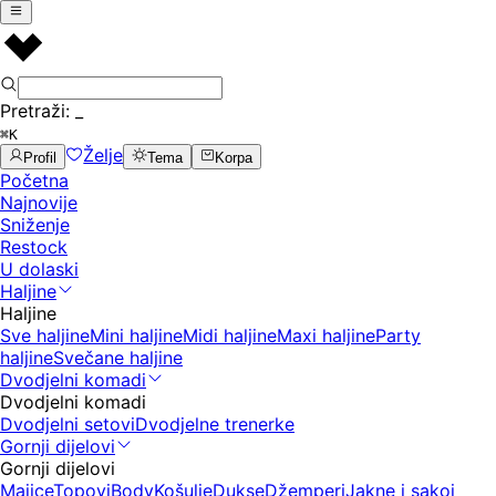
Pretraži:
_
⌘K
Želje
Profil
Tema
Korpa
Početna
Najnovije
Sniženje
Restock
U dolaski
Haljine
Haljine
Sve haljine
Mini haljine
Midi haljine
Maxi haljine
Party
haljine
Svečane haljine
Dvodjelni komadi
Dvodjelni komadi
Dvodjelni setovi
Dvodjelne trenerke
Gornji dijelovi
Gornji dijelovi
Majice
Topovi
Body
Košulje
Dukse
Džemperi
Jakne i sakoi