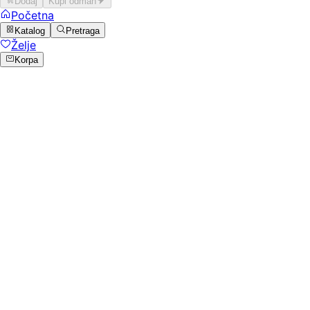
Dodaj
Kupi odmah
Početna
Katalog
Pretraga
Želje
Korpa