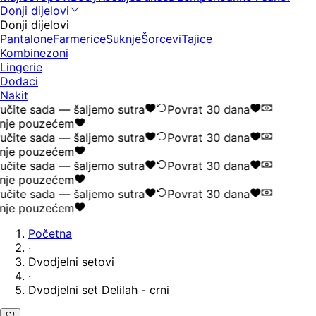
Donji dijelovi
Donji dijelovi
Pantalone
Farmerice
Suknje
Šorcevi
Tajice
Kombinezoni
Lingerie
Dodaci
Nakit
čite sada — šaljemo sutra
Povrat 30 dana
nje pouzećem
čite sada — šaljemo sutra
Povrat 30 dana
nje pouzećem
čite sada — šaljemo sutra
Povrat 30 dana
nje pouzećem
čite sada — šaljemo sutra
Povrat 30 dana
nje pouzećem
Početna
·
Dvodjelni setovi
·
Dvodjelni set Delilah - crni