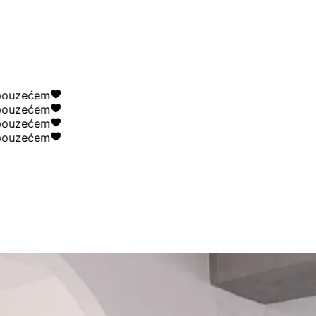
uzećem
uzećem
uzećem
uzećem