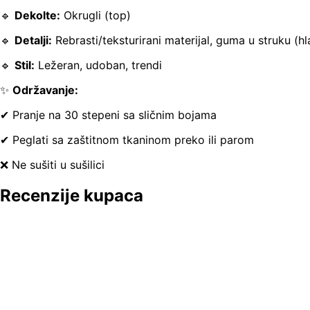
🔹
Dekolte:
Okrugli (top)
🔹
Detalji:
Rebrasti/teksturirani materijal, guma u struku (hl
🔹
Stil:
Ležeran, udoban, trendi
✨
Održavanje:
✔ Pranje na 30 stepeni sa sličnim bojama
✔ Peglati sa zaštitnom tkaninom preko ili parom
❌ Ne sušiti u sušilici
Recenzije kupaca