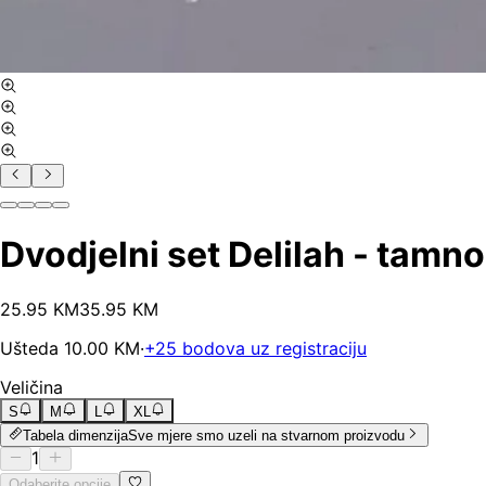
Dvodjelni set Delilah - tamn
25
.
95
KM
35.95
KM
Ušteda
10.00
KM
·
+
25
bodova uz registraciju
Veličina
S
M
L
XL
Tabela dimenzija
Sve mjere smo uzeli na stvarnom proizvodu
1
Odaberite opcije