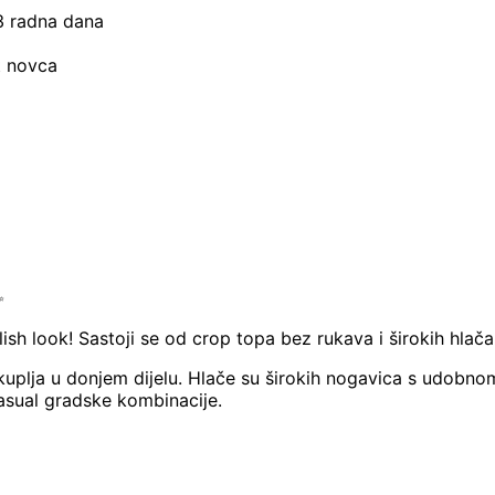
–3 radna dana
t novca
✨
lish look! Sastoji se od crop topa bez rukava i širokih hlača
skuplja u donjem dijelu. Hlače su širokih nogavica s udobn
casual gradske kombinacije.