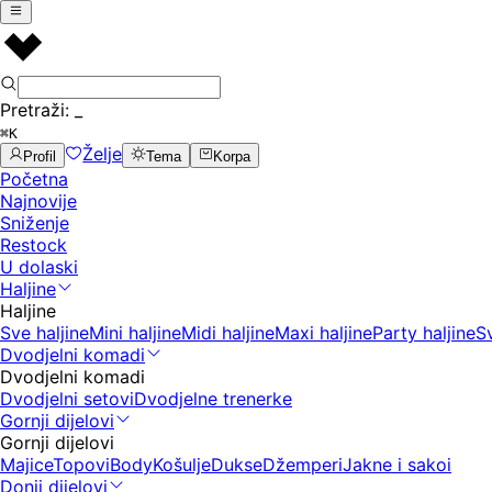
Pretraži:
_
⌘K
Želje
Profil
Tema
Korpa
Početna
Najnovije
Sniženje
Restock
U dolaski
Haljine
Haljine
Sve haljine
Mini haljine
Midi haljine
Maxi haljine
Party haljine
S
Dvodjelni komadi
Dvodjelni komadi
Dvodjelni setovi
Dvodjelne trenerke
Gornji dijelovi
Gornji dijelovi
Majice
Topovi
Body
Košulje
Dukse
Džemperi
Jakne i sakoi
Donji dijelovi