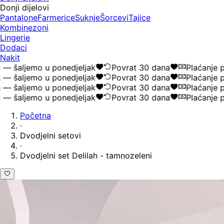
Donji dijelovi
Pantalone
Farmerice
Suknje
Šorcevi
Tajice
Kombinezoni
Lingerie
Dodaci
Nakit
 šaljemo u ponedjeljak
Povrat 30 dana
Plaćanje po
 šaljemo u ponedjeljak
Povrat 30 dana
Plaćanje po
 šaljemo u ponedjeljak
Povrat 30 dana
Plaćanje po
 šaljemo u ponedjeljak
Povrat 30 dana
Plaćanje po
Početna
·
Dvodjelni setovi
·
Dvodjelni set Delilah - tamnozeleni