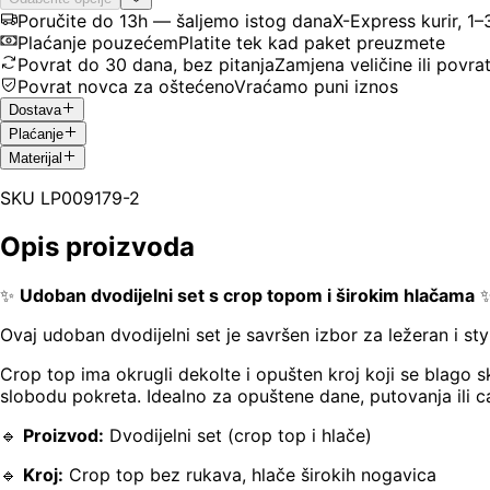
Poručite do 13h — šaljemo istog dana
X-Express kurir, 1
Plaćanje pouzećem
Platite tek kad paket preuzmete
Povrat do 30 dana, bez pitanja
Zamjena veličine ili povra
Povrat novca za oštećeno
Vraćamo puni iznos
Dostava
Plaćanje
Materijal
SKU
LP009179-2
Opis proizvoda
✨
Udoban dvodijelni set s crop topom i širokim hlačama
Ovaj udoban dvodijelni set je savršen izbor za ležeran i sty
Crop top ima okrugli dekolte i opušten kroj koji se blago 
slobodu pokreta. Idealno za opuštene dane, putovanja ili 
🔹
Proizvod:
Dvodijelni set (crop top i hlače)
🔹
Kroj:
Crop top bez rukava, hlače širokih nogavica