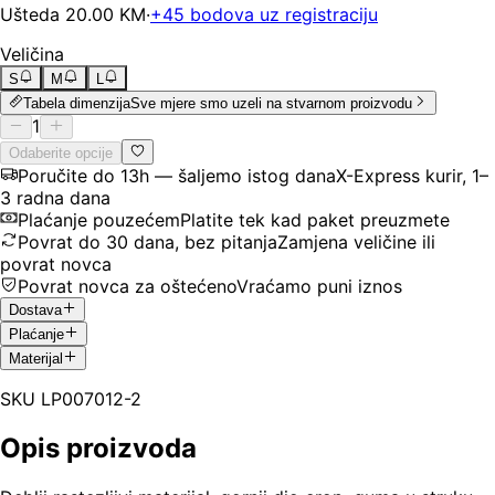
Ušteda
20.00
KM
·
+
45
bodova uz registraciju
Veličina
S
M
L
Tabela dimenzija
Sve mjere smo uzeli na stvarnom proizvodu
1
Odaberite opcije
Poručite do 13h — šaljemo istog dana
X-Express kurir, 1–
3 radna dana
Plaćanje pouzećem
Platite tek kad paket preuzmete
Povrat do 30 dana, bez pitanja
Zamjena veličine ili
povrat novca
Povrat novca za oštećeno
Vraćamo puni iznos
Dostava
Plaćanje
Materijal
SKU
LP007012-2
Opis proizvoda