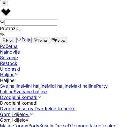
Pretraži:
_
⌘K
Želje
Profil
Tema
Korpa
Početna
Najnovije
Sniženje
Restock
U dolaski
Haljine
Haljine
Sve haljine
Mini haljine
Midi haljine
Maxi haljine
Party
haljine
Svečane haljine
Dvodjelni komadi
Dvodjelni komadi
Dvodjelni setovi
Dvodjelne trenerke
Gornji dijelovi
Gornji dijelovi
Majice
Topovi
Body
Košulje
Dukse
Džemperi
Jakne i sakoi