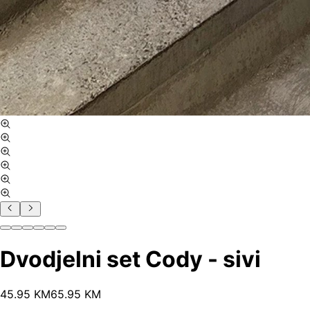
Dvodjelni set Cody - sivi
45
.
95
KM
65.95
KM