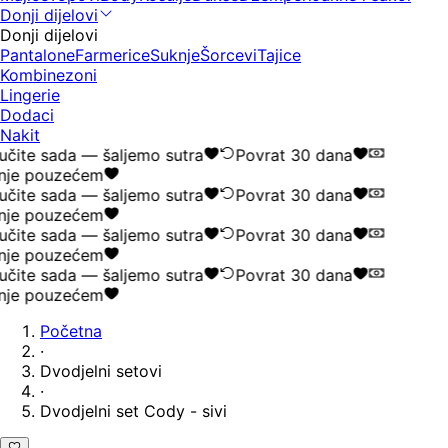
Donji dijelovi
Donji dijelovi
Pantalone
Farmerice
Suknje
Šorcevi
Tajice
Kombinezoni
Lingerie
Dodaci
Nakit
čite sada — šaljemo sutra
Povrat 30 dana
nje pouzećem
čite sada — šaljemo sutra
Povrat 30 dana
nje pouzećem
čite sada — šaljemo sutra
Povrat 30 dana
nje pouzećem
čite sada — šaljemo sutra
Povrat 30 dana
nje pouzećem
Početna
·
Dvodjelni setovi
·
Dvodjelni set Cody - sivi