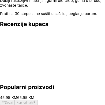
Deblji rastezljivi materijal, gornji dio crop, guma u struku,
zvonaste tajice.
Prati na 30 stepeni, ne sušiti u sušilici, peglanje parom.
Recenzije kupaca
Popularni proizvodi
45
.
95
KM
65.95
KM
Dodaj
Kupi odmah