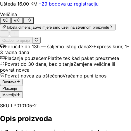
Ušteda
16.00
KM
·
+
29
bodova uz registraciju
Veličina
S
M
L
Tabela dimenzija
Sve mjere smo uzeli na stvarnom proizvodu
1
Odaberite opcije
Poručite do 13h — šaljemo istog dana
X-Express kurir, 1–
3 radna dana
Plaćanje pouzećem
Platite tek kad paket preuzmete
Povrat do 30 dana, bez pitanja
Zamjena veličine ili
povrat novca
Povrat novca za oštećeno
Vraćamo puni iznos
Dostava
Plaćanje
Materijal
SKU
LP010105-2
Opis proizvoda