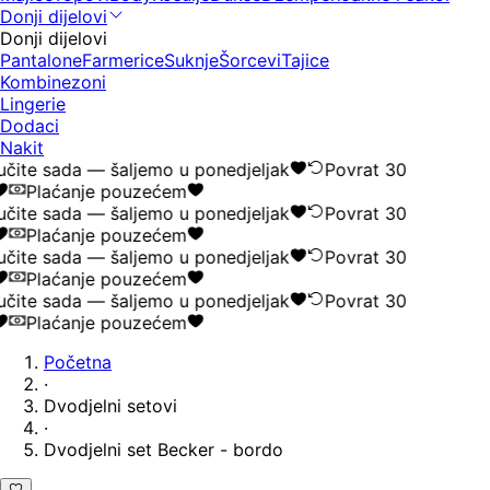
Donji dijelovi
Donji dijelovi
Pantalone
Farmerice
Suknje
Šorcevi
Tajice
Kombinezoni
Lingerie
Dodaci
Nakit
čite sada — šaljemo u ponedjeljak
Povrat 30
Plaćanje pouzećem
čite sada — šaljemo u ponedjeljak
Povrat 30
Plaćanje pouzećem
čite sada — šaljemo u ponedjeljak
Povrat 30
Plaćanje pouzećem
čite sada — šaljemo u ponedjeljak
Povrat 30
Plaćanje pouzećem
Početna
·
Dvodjelni setovi
·
Dvodjelni set Becker - bordo