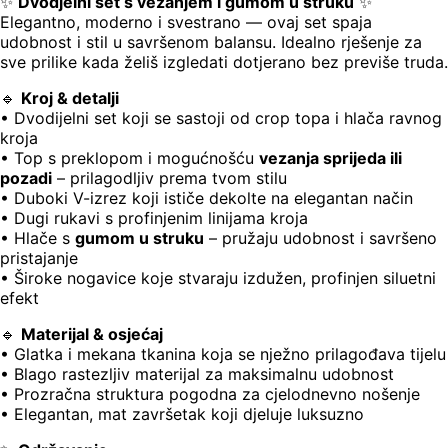
✨
Dvodjelni set s vezanjem i gumom u struku
✨
Elegantno, moderno i svestrano — ovaj set spaja
udobnost i stil u savršenom balansu. Idealno rješenje za
sve prilike kada želiš izgledati dotjerano bez previše truda.
🔹
Kroj & detalji
• Dvodijelni set koji se sastoji od crop topa i hlača ravnog
kroja
• Top s preklopom i mogućnošću
vezanja sprijeda ili
pozadi
– prilagodljiv prema tvom stilu
• Duboki V-izrez koji ističe dekolte na elegantan način
• Dugi rukavi s profinjenim linijama kroja
• Hlače s
gumom u struku
– pružaju udobnost i savršeno
pristajanje
• Široke nogavice koje stvaraju izdužen, profinjen siluetni
efekt
🔹
Materijal & osjećaj
• Glatka i mekana tkanina koja se nježno prilagođava tijelu
• Blago rastezljiv materijal za maksimalnu udobnost
• Prozračna struktura pogodna za cjelodnevno nošenje
• Elegantan, mat završetak koji djeluje luksuzno