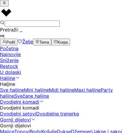
Pretraži:
_
⌘K
Želje
Profil
Tema
Korpa
Početna
Najnovije
Sniženje
Restock
U dolaski
Haljine
Haljine
Sve haljine
Mini haljine
Midi haljine
Maxi haljine
Party
haljine
Svečane haljine
Dvodjelni komadi
Dvodjelni komadi
Dvodjelni setovi
Dvodjelne trenerke
Gornji dijelovi
Gornji dijelovi
Majice
Topovi
Body
Košulje
Dukse
Džemperi
Jakne i sakoi