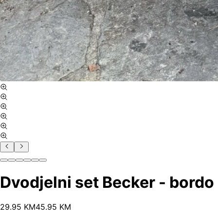
Dvodjelni set Becker - bordo
29
.
95
KM
45.95
KM