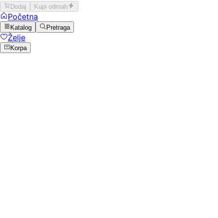
Dodaj
Kupi odmah
Početna
Katalog
Pretraga
Želje
Korpa